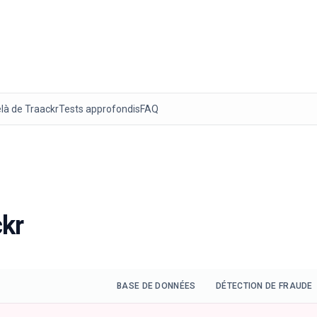
là de
Traackr
Tests approfondis
FAQ
ckr
BASE DE DONNÉES
DÉTECTION DE FRAUDE