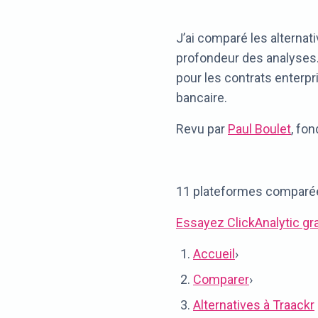
J’ai comparé les alternativ
profondeur des analyses.
pour les contrats enterp
bancaire.
Revu par
Paul Boulet
, fo
11 plateformes comparées 
Essayez ClickAnalytic gr
Accueil
›
Comparer
›
Alternatives à Traackr