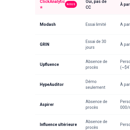
ClickAnalytic
Oui, pas de
À par
NOUS
⭐
CC
Modash
Essai limité
A par
Essai de 30
GRIN
À par
jours
Absence de
Pers
Upfluence
procès
(~$4
Démo
HypeAuditor
À par
seulement
Absence de
Perso
Aspirer
procès
000/
Absence de
Influence ultérieure
Pers
procès