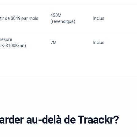
450M
tir de $649 par mois
Inclus
(revendiqué)
mesure
7M
Inclus
0K-$100K/an)
arder au-delà de
Traackr
?