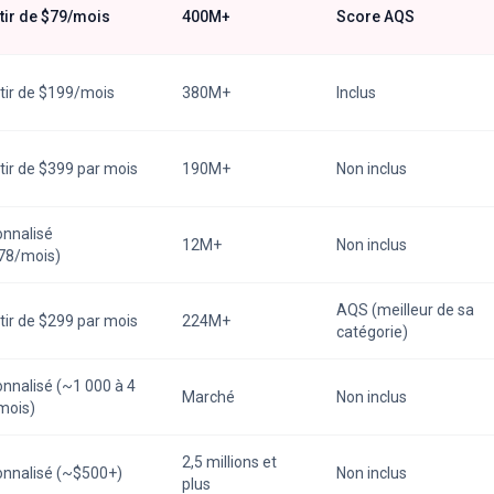
tir de $79/mois
400M+
Score AQS
tir de $199/mois
380M+
Inclus
tir de $399 par mois
190M+
Non inclus
onnalisé
12M+
Non inclus
78/mois)
AQS (meilleur de sa
tir de $299 par mois
224M+
catégorie)
nnalisé (~1 000 à 4
Marché
Non inclus
mois)
2,5 millions et
onnalisé (~$500+)
Non inclus
plus