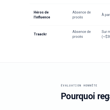
Héros de
Absence de
À par
l'influence
procès
Absence de
Sur 
Traackr
procès
(~$3
ÉVALUATION HONNÊTE
Pourquoi reg