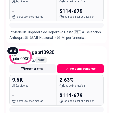
Seguidores
Tasa de interacción
-
$114-679
Reproducciones medias
Estimación por publicación
📍Medellín Jugadora de Deportivo Pasto 🇷🇴🌋 Selección
Antioquia 🇳🇬 Atl. Nacional 🇳🇬 Mi perfumería
@1of1perfumery 💭🖤 Cuenta priv @privv_raa16
#
14
gabri0930
Nano
Obtener email
Ver perfil completo
9.5K
2.63%
Seguidores
Tasa de interacción
-
$114-679
Reproducciones medias
Estimación por publicación