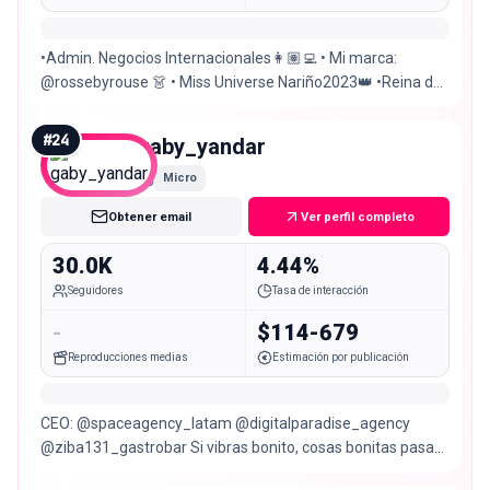
•Admin. Negocios Internacionales👩🏽‍💻 • Mi marca:
@rossebyrouse 👗 • Miss Universe Nariño2023👑 •Reina del
Carnaval de Negros y Blancos de Pasto 2019 🎭
#
24
gaby_yandar
Micro
Obtener email
Ver perfil completo
30.0K
4.44%
Seguidores
Tasa de interacción
-
$114-679
Reproducciones medias
Estimación por publicación
CEO: @spaceagency_latam @digitalparadise_agency
@ziba131_gastrobar Si vibras bonito, cosas bonitas pasan
🦋✨ Pasto📍