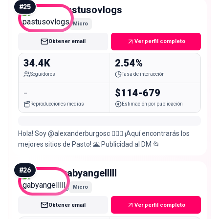
#
25
pastusovlogs
Micro
Obtener email
Ver perfil completo
34.4K
2.54%
Seguidores
Tasa de interacción
-
$114-679
Reproducciones medias
Estimación por publicación
Hola! Soy @alexanderburgosc 🙋🏻‍♂️ ¡Aquí encontrarás los
mejores sitios de Pasto! 🌋 Publicidad al DM 📂
#
26
gabyangelllll
Micro
Obtener email
Ver perfil completo