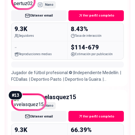
Nano
Obtener email
Ver perfil completo
9.3K
8.43%
Seguidores
Tasa de interacción
-
$114-679
Reproducciones medias
Estimación por publicación
Jugador de fútbol profesional.⚽️ |Independiente Medellín. |
FCDallas. | Deportivo Pasto. | Deportivo la Guaira. |
Actualmente Cúcuta Deportivo FC.
#
13
vvelasquez15
Nano
Obtener email
Ver perfil completo
9.3K
66.39%