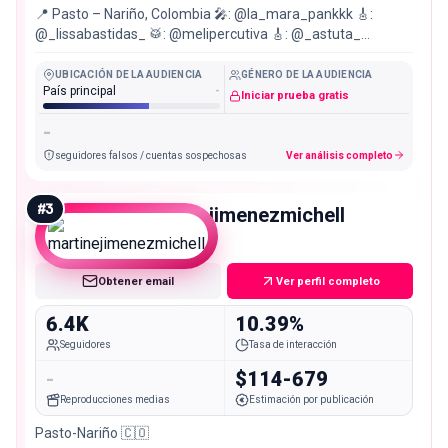
📍 Pasto – Nariño, Colombia 🎤: @la_mara_pankkk 🎸:
@_lissabastidas_ 🥁: @melipercutiva 🎸: @_astuta_
DESCARGANUESTROFANZINE👇🏻
UBICACIÓN DE LA AUDIENCIA
GÉNERO DE LA AUDIENCIA
País principal
-
Iniciar prueba gratis
-
seguidores falsos / cuentas sospechosas
Ver análisis completo
#
3
martinejimenezmichell
Nano
Obtener email
Ver perfil completo
6.4K
10.39%
Seguidores
Tasa de interacción
-
$114-679
Reproducciones medias
Estimación por publicación
Pasto-Nariño 🇨🇴