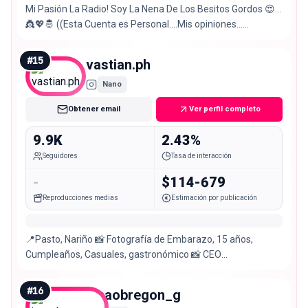
Mi Pasión La Radio! Soy La Nena De Los Besitos Gordos 😍…
👸💖🤴 ((Esta Cuenta es Personal….Mis opiniones…
posiciones…no compromete a RCN))
#
15
vastian.ph
Nano
Obtener email
Ver perfil completo
9.9K
2.43%
Seguidores
Tasa de interacción
-
$114-679
Reproducciones medias
Estimación por publicación
📍Pasto, Nariño 📸 Fotografía de Embarazo, 15 años,
Cumpleaños, Casuales, gastronómico 📸 CEO
@groucreativo / Creamos contenido 📸 Agenda por 👇🏼
#
16
janaobregon_g