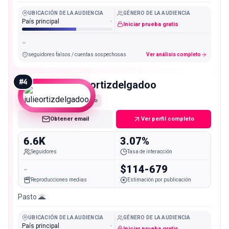
UBICACIÓN DE LA AUDIENCIA
GÉNERO DE LA AUDIENCIA
País principal
-
Iniciar prueba gratis
-
seguidores falsos / cuentas sospechosas
Ver análisis completo
#
4
julieortizdelgadoo
Nano
Obtener email
Ver perfil completo
6.6K
3.07%
Seguidores
Tasa de interacción
-
$114-679
Reproducciones medias
Estimación por publicación
Pasto 🌋
UBICACIÓN DE LA AUDIENCIA
GÉNERO DE LA AUDIENCIA
País principal
-
Iniciar prueba gratis