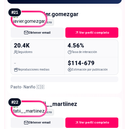
#
21
javier.gomezgar
Micro
Obtener email
Ver perfil completo
20.4K
4.56%
Seguidores
Tasa de interacción
-
$114-679
Reproducciones medias
Estimación por publicación
Pasto- Nariño 🇨🇴
#
22
tatii__martiinez
Micro
Obtener email
Ver perfil completo