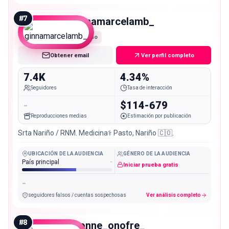
#
7
ginnamarcelamb_
Nano
Obtener email
Ver perfil completo
7.4K
4.34%
Seguidores
Tasa de interacción
-
$114-679
Reproducciones medias
Estimación por publicación
Srta Nariño / RNM. Medicina⚕️ Pasto, Nariño 🇨🇴.
UBICACIÓN DE LA AUDIENCIA
GÉNERO DE LA AUDIENCIA
País principal
-
Iniciar prueba gratis
-
seguidores falsos / cuentas sospechosas
Ver análisis completo
#
8
ivonne_onofre_