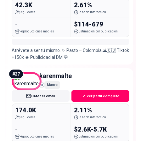
42.3K
2.61%
Seguidores
Tasa de interacción
-
$114-679
Reproducciones medias
Estimación por publicación
Atrévete a ser tú mismo. ✨ Pasto – Colombia 🌋🇨🇴 Tiktok
+150k 🔥 Publicidad al DM 💬
#
27
karenmalte
Macro
Obtener email
Ver perfil completo
174.0K
2.11%
Seguidores
Tasa de interacción
-
$2.6K-5.7K
Reproducciones medias
Estimación por publicación