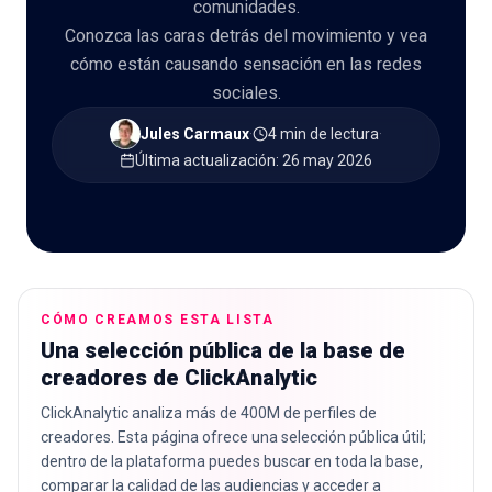
comunidades.
Conozca las caras detrás del movimiento y vea
cómo están causando sensación en las redes
sociales.
🇪🇸
ES
Jules Carmaux
·
4 min de lectura
·
Última actualización
:
26 may 2026
CÓMO CREAMOS ESTA LISTA
Una selección pública de la base de
creadores de ClickAnalytic
ClickAnalytic analiza más de 400M de perfiles de
creadores. Esta página ofrece una selección pública útil;
dentro de la plataforma puedes buscar en toda la base,
comparar la calidad de las audiencias y acceder a