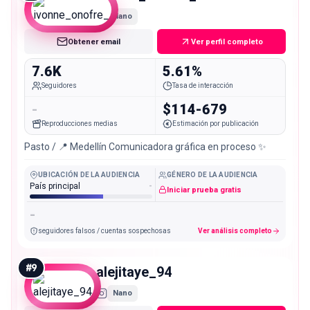
Nano
Obtener email
Ver perfil completo
7.6K
5.61%
Seguidores
Tasa de interacción
-
$114-679
Reproducciones medias
Estimación por publicación
Pasto / 📍 Medellín Comunicadora gráfica en proceso ✨
UBICACIÓN DE LA AUDIENCIA
GÉNERO DE LA AUDIENCIA
País principal
-
Iniciar prueba gratis
-
seguidores falsos / cuentas sospechosas
Ver análisis completo
#
9
alejitaye_94
Nano