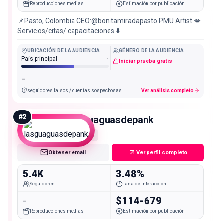
Reproducciones medias
Estimación por publicación
📌Pasto, Colombia CEO:@bonitamiradapasto PMU Artist 💋
Servicios/citas/ capacitaciones ⬇️
UBICACIÓN DE LA AUDIENCIA
GÉNERO DE LA AUDIENCIA
País principal
-
Iniciar prueba gratis
-
seguidores falsos / cuentas sospechosas
Ver análisis completo
#
2
lasguaguasdepank
Nano
Obtener email
Ver perfil completo
5.4K
3.48%
Seguidores
Tasa de interacción
-
$114-679
Reproducciones medias
Estimación por publicación