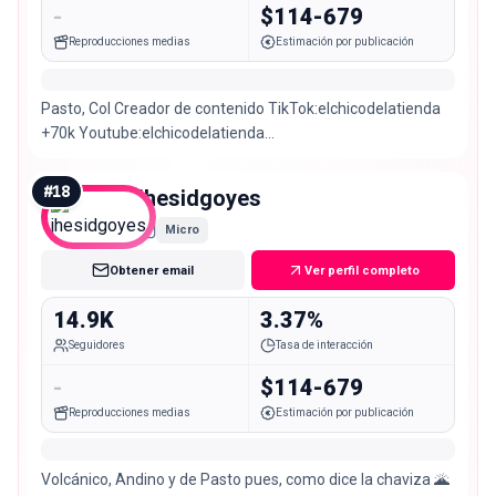
-
$114-679
Reproducciones medias
Estimación por publicación
Pasto, Col Creador de contenido TikTok:elchicodelatienda
+70k Youtube:elchicodelatienda
Facebook:elchicodelatienda
#
18
jhesidgoyes
Micro
Obtener email
Ver perfil completo
14.9K
3.37%
Seguidores
Tasa de interacción
-
$114-679
Reproducciones medias
Estimación por publicación
Volcánico, Andino y de Pasto pues, como dice la chaviza 🌋