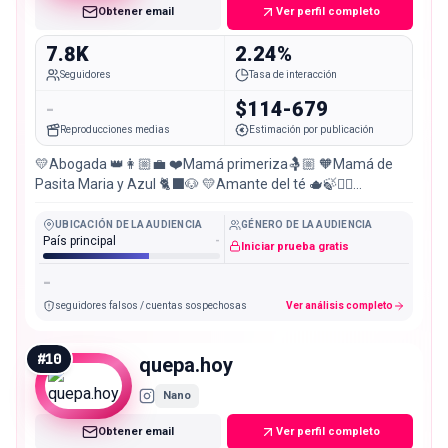
Obtener email
Ver perfil completo
7.8K
2.24%
Seguidores
Tasa de interacción
-
$114-679
Reproducciones medias
Estimación por publicación
💛Abogada 👑👩🏼‍💼 ❤️Mamá primeriza🤱🏼 🧡Mamá de
Pasita Maria y Azul 🐈‍⬛🐶 💛Amante del té 🫖🍃🧘‍♀️
⚡️Alimentación balanceada 🥦🥑🥕🍄‍🟫 📍Pasto-Bogotá 🏡
UBICACIÓN DE LA AUDIENCIA
GÉNERO DE LA AUDIENCIA
País principal
-
Iniciar prueba gratis
-
seguidores falsos / cuentas sospechosas
Ver análisis completo
#
10
quepa.hoy
Nano
Obtener email
Ver perfil completo