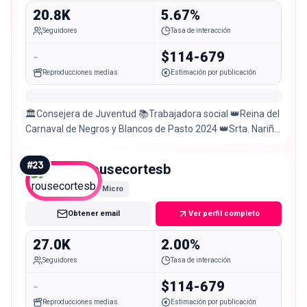
20.8K
5.67%
Seguidores
Tasa de interacción
-
$114-679
Reproducciones medias
Estimación por publicación
🏛️Consejera de Juventud 📚Trabajadora social 👑Reina del
Carnaval de Negros y Blancos de Pasto 2024 👑Srta. Nariño
INC 2022 – 2023
#
23
rousecortesb
Micro
Obtener email
Ver perfil completo
27.0K
2.00%
Seguidores
Tasa de interacción
-
$114-679
Reproducciones medias
Estimación por publicación