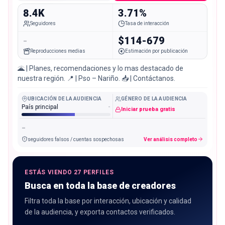
8.4K
3.71%
Seguidores
Tasa de interacción
-
$114-679
Reproducciones medias
Estimación por publicación
🌋 | Planes, recomendaciones y lo mas destacado de
nuestra región. 📍 | Pso – Nariño. 📥 | Contáctanos.
UBICACIÓN DE LA AUDIENCIA
GÉNERO DE LA AUDIENCIA
País principal
-
Iniciar prueba gratis
-
seguidores falsos / cuentas sospechosas
Ver análisis completo
ESTÁS VIENDO 27 PERFILES
Busca en toda la base de creadores
Filtra toda la base por interacción, ubicación y calidad
de la audiencia, y exporta contactos verificados.