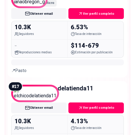
Micro
Obtener email
Ver perfil completo
10.3K
6.53%
Seguidores
Tasa de interacción
-
$114-679
Reproducciones medias
Estimación por publicación
📍Pasto
#
17
elchicodelatienda11
Micro
Obtener email
Ver perfil completo
10.3K
4.13%
Seguidores
Tasa de interacción