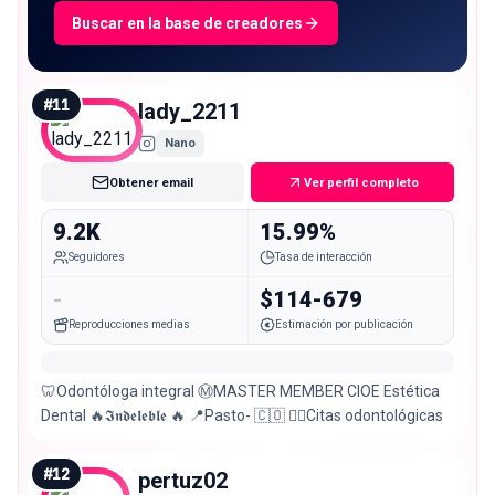
Buscar en la base de creadores
#
11
lady_2211
Nano
Obtener email
Ver perfil completo
9.2K
15.99%
Seguidores
Tasa de interacción
-
$114-679
Reproducciones medias
Estimación por publicación
🦷Odontóloga integral Ⓜ️MASTER MEMBER CIOE Estética
Dental 🔥𝕴𝖓𝖉𝖊𝖑𝖊𝖇𝖑𝖊 🔥 📍Pasto- 🇨🇴 👇🏻Citas odontológicas
#
12
pertuz02