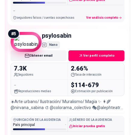
-
seguidores falsos / cuentas sospechosas
Ver análisis completo
#
5
psylosabin
Nano
Obtener email
Ver perfil completo
7.3K
2.66%
Seguidores
Tasa de interacción
-
$114-679
Reproducciones medias
Estimación por publicación
☀️Arte urbano/ Ilustración/ Muralismo/ Magia ✨ 👩‍🌾
@nirvana_sabina 🎨 @colorama_colectivo 🎭@alephteatro
🌎 Pasto,Colombia
UBICACIÓN DE LA AUDIENCIA
GÉNERO DE LA AUDIENCIA
País principal
-
Iniciar prueba gratis