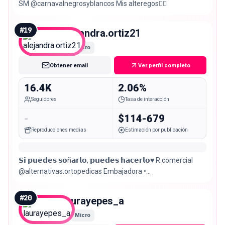
SM @carnavalnegrosyblancos Mis alteregos👇🏼
#
19
alejandra.ortiz21
Micro
Obtener email
Ver perfil completo
16.4K
2.06%
Seguidores
Tasa de interacción
-
$114-679
Reproducciones medias
Estimación por publicación
𝗦𝗶 𝗽𝘂𝗲𝗱𝗲𝘀 𝘀𝗼ñ𝗮𝗿𝗹𝗼, 𝗽𝘂𝗲𝗱𝗲𝘀 𝗵𝗮𝗰𝗲𝗿𝗹𝗼♥️ R.comercial
@alternativas.ortopedicas Embajadora •
@dr.carlos.marroquin •. @celredco Pasto-Colombia 🇨🇴
#
20
laurayepes_a
Micro