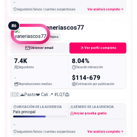
-
seguidores falsos / cuentas sospechosas
Ver análisis completo
#
6
vaneriascos77
Nano
Obtener email
Ver perfil completo
7.4K
8.04%
Seguidores
Tasa de interacción
-
$114-679
Reproducciones medias
Estimación por publicación
🇨🇴 🌋Pasto❤️ Cali 📍 #LQT🦁
UBICACIÓN DE LA AUDIENCIA
GÉNERO DE LA AUDIENCIA
País principal
-
Iniciar prueba gratis
-
seguidores falsos / cuentas sospechosas
Ver análisis completo