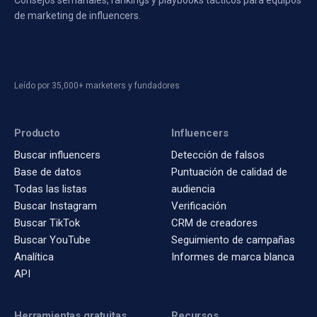
Consejos semanales, rankings y playbooks tácticos para equipos
de marketing de influencers.
Leído por 35,000+ marketers y fundadores
Producto
Influencers
Buscar influencers
Detección de falsos
Base de datos
Puntuación de calidad de
Todas las listas
audiencia
Buscar Instagram
Verificación
Buscar TikTok
CRM de creadores
Buscar YouTube
Seguimiento de campañas
Analítica
Informes de marca blanca
API
Herramientas gratuitas
Recursos