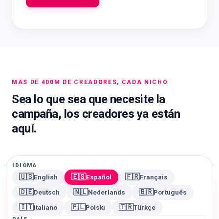
MÁS DE 400M DE CREADORES, CADA NICHO
Sea lo que sea que necesite la
campaña, los creadores ya están
aquí.
IDIOMA
🇺🇸
🇪🇸
🇫🇷
English
Español
Français
🇩🇪
🇳🇱
🇧🇷
Deutsch
Nederlands
Português
🇮🇹
🇵🇱
🇹🇷
Italiano
Polski
Türkçe