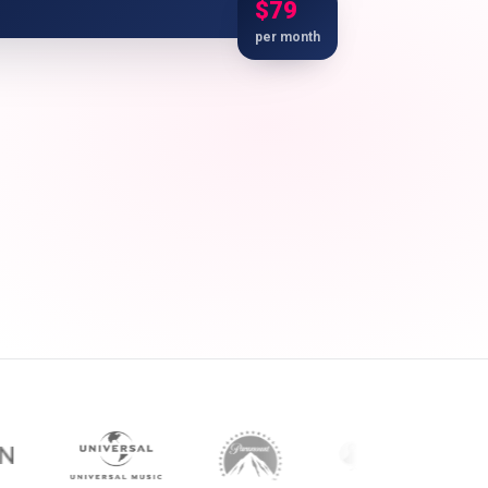
$79
per month