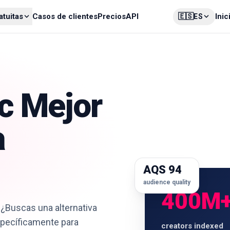
🇪🇸
atuitas
Casos de clientes
Precios
API
Inic
ES
ic Mejor
a
AQS 94
audience quality
400M
s¿Buscas una alternativa
specíficamente para
creators indexed