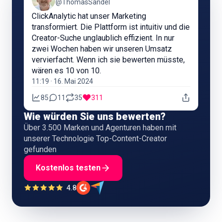
@ThomasSandel
ClickAnalytic hat unser Marketing
transformiert. Die Plattform ist intuitiv und die
Creator-Suche unglaublich effizient. In nur
zwei Wochen haben wir unseren Umsatz
vervierfacht. Wenn ich sie bewerten müsste,
wären es 10 von 10.
11:19 · 16. Mai 2024
85
11
35
311
Wie würden Sie uns bewerten?
Über 3.500 Marken und Agenturen haben mit
unserer Technologie Top-Content-Creator
gefunden
Kostenlos testen
4.8