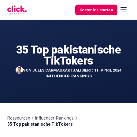
Skip to content
Kostenlos starten
35 Top pakistanische
Funktionen
TikTokers
Kostenlose
VON
JULES CARMAUX
AKTUALISIERT: 11. APRIL 2024
Tools
INFLUENCER-RANKINGS
Ressourcen
Influencer-Rankings
35 Top pakistanische TikTokers