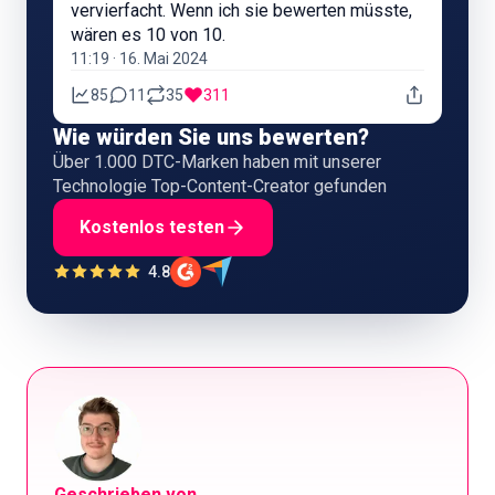
vervierfacht. Wenn ich sie bewerten müsste,
wären es 10 von 10.
11:19 · 16. Mai 2024
85
11
35
311
Wie würden Sie uns bewerten?
Über 1.000 DTC-Marken haben mit unserer
Technologie Top-Content-Creator gefunden
Kostenlos testen
4.8
Geschrieben von