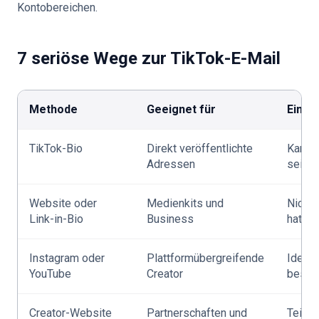
Kontobereichen.
7 seriöse Wege zur TikTok-E-Mail
Methode
Geeignet für
Einsc
TikTok-Bio
Direkt veröffentlichte
Kann v
Adressen
sein
Website oder
Medienkits und
Nicht 
Link-in-Bio
Business
hat ei
Instagram oder
Plattformübergreifende
Identi
YouTube
Creator
bestät
Creator-Website
Partnerschaften und
Teilwe