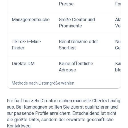
Presse
Formu
Managementsuche
Große Creator und
Aktuel
Prominente
Vertre
TikTok-E-Mail-
Benutzername oder
Nur
Finder
Shortlist
Gesch
Direkte DM
Keine öffentliche
Kann i
Adresse
bleibe
Methode nach Listengröße wählen
Für fünf bis zehn Creator reichen manuelle Checks häufig
aus. Bei Kampagnen sollten Sie zuerst qualifizieren und
nur passende Profile anreichern. Entscheidend ist nicht
die größte Datei, sondern der erwartete geschäftliche
Kontaktweg.