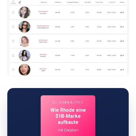
CLICKANALYTIC
Wie Rhode eine
$1B-Marke
aufbaute
mit Creatorn