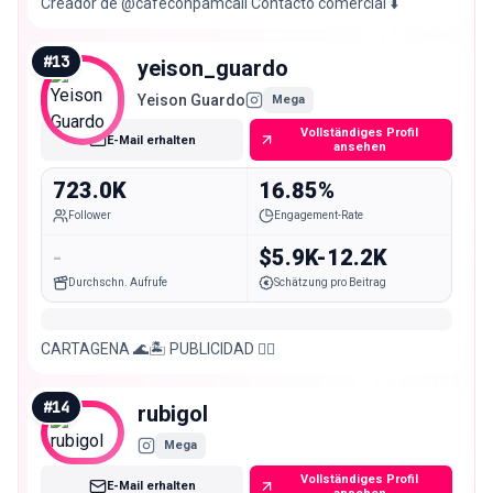
Creador de @cafeconpamcali Contacto comercial ⬇️
#
13
yeison_guardo
Yeison Guardo
Mega
Vollständiges Profil
E-Mail erhalten
ansehen
723.0K
16.85%
Follower
Engagement-Rate
-
$5.9K-12.2K
Durchschn. Aufrufe
Schätzung pro Beitrag
CARTAGENA 🌊🏝️ PUBLICIDAD 👉🏻
#
14
rubigol
Mega
Vollständiges Profil
E-Mail erhalten