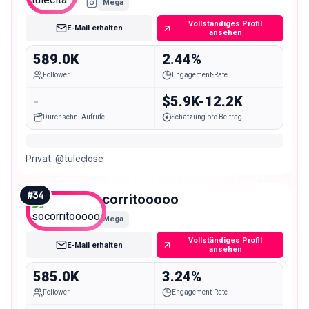
Mega
Vollständiges Profil
E-Mail erhalten
ansehen
589.0K
2.44%
Follower
Engagement-Rate
-
$5.9K-12.2K
Durchschn. Aufrufe
Schätzung pro Beitrag
Privat: @tuleclose
#
34
socorritooooo
Mega
Vollständiges Profil
E-Mail erhalten
ansehen
585.0K
3.24%
Follower
Engagement-Rate