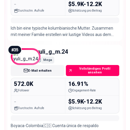
-
$5.9K-12.2K
Durchschn. Aufrufe
Schätzung pro Beitrag
Ich bin eine typische kolumbianische Mutter. Zusammen
mit meiner Familie erstellen wir lustige Videos aus dem
Alltag. 👉🏻 @losmontaneros
#
35
yuli_g_m.24
Mega
Vollständiges Profil
E-Mail erhalten
ansehen
572.0K
16.91%
Follower
Engagement-Rate
-
$5.9K-12.2K
Durchschn. Aufrufe
Schätzung pro Beitrag
Boyaca-Colombia🇨🇴 Cuenta única de respaldo