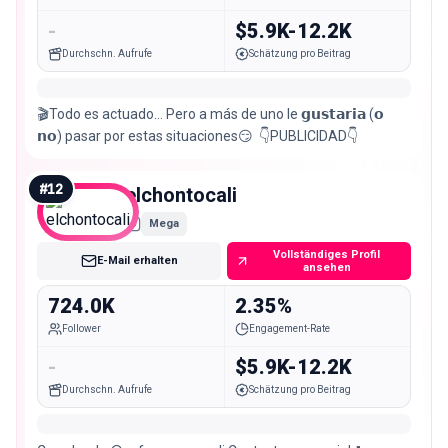
-
$5.9K-12.2K
Durchschn. Aufrufe
Schätzung pro Beitrag
🎬Todo es actuado… Pero a más de uno le ㅤ𝗴𝘂𝘀𝘁𝗮𝗿𝗶𝗮 (𝗼
𝗻𝗼) pasar por estas situaciones😏 ㅤ 👇PUBLICIDAD👇
#
12
elchontocali
Mega
Vollständiges Profil
E-Mail erhalten
ansehen
724.0K
2.35%
Follower
Engagement-Rate
-
$5.9K-12.2K
Durchschn. Aufrufe
Schätzung pro Beitrag