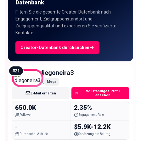
Datenbank
Filtern Sie die gesamte Creator-Datenbank nach
Engagement, Zielgruppenstandort und
Zielgruppenqualität und exportieren Sie verifizierte
Kontakte.
Creator-Datenbank durchsuchen
#
21
diegoneira3
Mega
Vollständiges Profil
E-Mail erhalten
ansehen
650.0K
2.35%
Follower
Engagement-Rate
-
$5.9K-12.2K
Durchschn. Aufrufe
Schätzung pro Beitrag