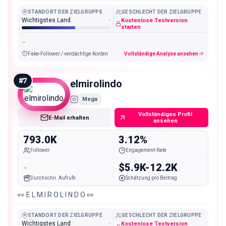
STANDORT DER ZIELGRUPPE
GESCHLECHT DER ZIELGRUPPE
Wichtigstes Land
-
Kostenlose Testversion
starten
-
Fake-Follower / verdächtige Konten
Vollständige Analyse ansehen
#
7
elmirolindo
Mega
Vollständiges Profil
E-Mail erhalten
ansehen
793.0K
3.12%
Follower
Engagement-Rate
-
$5.9K-12.2K
Durchschn. Aufrufe
Schätzung pro Beitrag
👀 E L M I R O L I N D O 👀
STANDORT DER ZIELGRUPPE
GESCHLECHT DER ZIELGRUPPE
Wichtigstes Land
-
Kostenlose Testversion