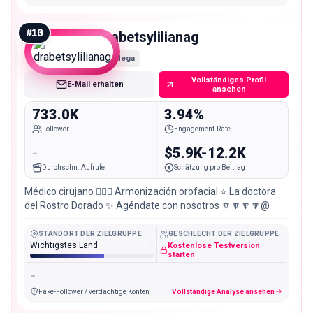
#
10
drabetsylilianag
Mega
Vollständiges Profil
E-Mail erhalten
ansehen
733.0K
3.94%
Follower
Engagement-Rate
-
$5.9K-12.2K
Durchschn. Aufrufe
Schätzung pro Beitrag
Médico cirujano 👩🏼‍⚕️ Armonización orofacial ⭐️ La doctora
del Rostro Dorado ✨ Agéndate con nosotros 🔽🔽🔽🔽@
STANDORT DER ZIELGRUPPE
GESCHLECHT DER ZIELGRUPPE
Wichtigstes Land
-
Kostenlose Testversion
starten
-
Fake-Follower / verdächtige Konten
Vollständige Analyse ansehen