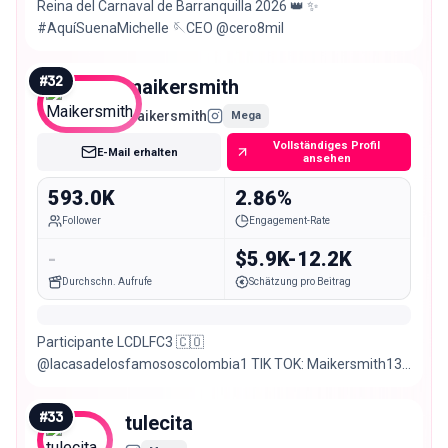
Reina del Carnaval de Barranquilla 2026 👑 ✨
#AquíSuenaMichelle 🪡CEO @cero8mil
#
32
maikersmith
Maikersmith
Mega
Vollständiges Profil
E-Mail erhalten
ansehen
593.0K
2.86%
Follower
Engagement-Rate
-
$5.9K-12.2K
Durchschn. Aufrufe
Schätzung pro Beitrag
Participante LCDLFC3 🇨🇴
@lacasadelosfamososcolombia1 TIK TOK: Maikersmith13
PUBLICIDAD ⬇️⬇️
#
33
tulecita