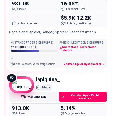
931.0K
16.33%
Follower
Engagement-Rate
-
$5.9K-12.2K
Durchschn. Aufrufe
Schätzung pro Beitrag
Papa, Schauspieler, Sänger, Sportler, Geschäftsmann.
STANDORT DER ZIELGRUPPE
GESCHLECHT DER ZIELGRUPPE
Wichtigstes Land
-
Kostenlose Testversion
starten
-
Fake-Follower / verdächtige Konten
Vollständige Analyse ansehen
#
2
lapiquina_
Mega
Vollständiges Profil
E-Mail erhalten
ansehen
913.0K
5.14%
Follower
Engagement-Rate