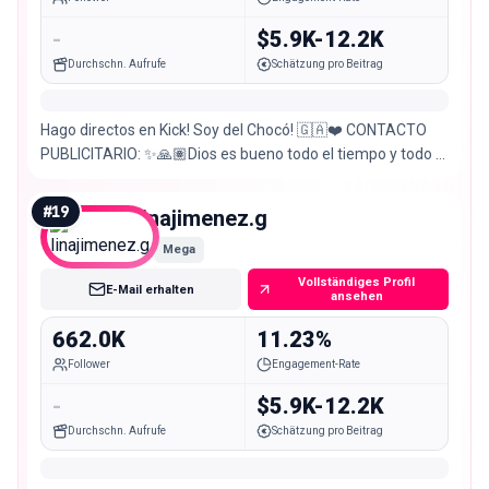
-
$5.9K-12.2K
Durchschn. Aufrufe
Schätzung pro Beitrag
Hago directos en Kick! Soy del Chocó! 🇬🇦❤️ CONTACTO
PUBLICITARIO: ✨🙏🏽Dios es bueno todo el tiempo y todo el
tiempo bueno es Dios ✨🙏🏽
#
19
linajimenez.g
Mega
Vollständiges Profil
E-Mail erhalten
ansehen
662.0K
11.23%
Follower
Engagement-Rate
-
$5.9K-12.2K
Durchschn. Aufrufe
Schätzung pro Beitrag