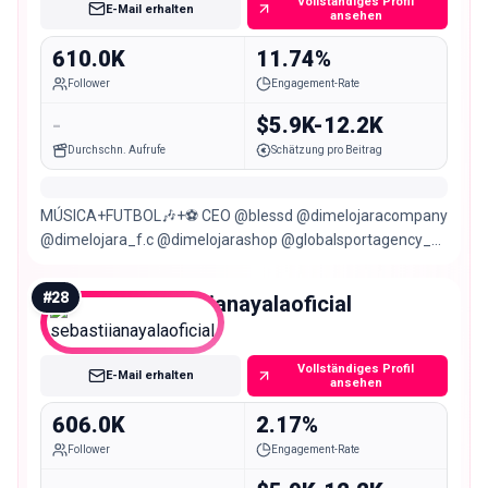
Vollständiges Profil
E-Mail erhalten
ansehen
610.0K
11.74%
Follower
Engagement-Rate
-
$5.9K-12.2K
Durchschn. Aufrufe
Schätzung pro Beitrag
MÚSICA+FUTBOL🎶+⚽️ CEO @blessd @dimelojaracompany
@dimelojara_f.c @dimelojarashop @globalsportagency_
@elmejorhombredelmundotour @ubconquense
#
28
sebastiianayalaoficial
Mega
Vollständiges Profil
E-Mail erhalten
ansehen
606.0K
2.17%
Follower
Engagement-Rate