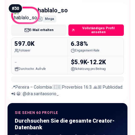
#
30
hablalo_so
Mega
Vollständiges Profil
E-Mail erhalten
ansehen
597.0K
6.38%
Follower
Engagement-Rate
-
$5.9K-12.2K
Durchschn. Aufrufe
Schätzung pro Beitrag
📍Pereira – Colombia 🇨🇴 Proverbios 16:3. 🙏🏼 Publicidad:
📲 😀: @dra.saritaosorio_
SIE SEHEN 60 PROFILE
Durchsuchen Sie die gesamte Creator-
Datenbank