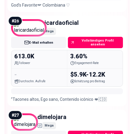
God’s Favorite🪽 Colombiana ♡
#
26
laricardaoficial
Mega
Vollständiges Profil
E-Mail erhalten
ansehen
613.0K
3.60%
Follower
Engagement-Rate
-
$5.9K-12.2K
Durchschn. Aufrufe
Schätzung pro Beitrag
”Tacones altos, Ego sano, Contenido icónico 💋🇨🇴
#
27
dimelojara
Mega