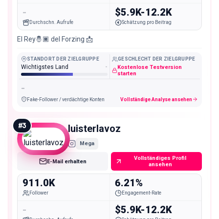
-
$5.9K-12.2K
Durchschn. Aufrufe
Schätzung pro Beitrag
El Rey🤴🏿 del Forzing 📩
STANDORT DER ZIELGRUPPE
GESCHLECHT DER ZIELGRUPPE
Wichtigstes Land
-
Kostenlose Testversion
starten
-
Fake-Follower / verdächtige Konten
Vollständige Analyse ansehen
#
3
luisterlavoz
Mega
Vollständiges Profil
E-Mail erhalten
ansehen
911.0K
6.21%
Follower
Engagement-Rate
-
$5.9K-12.2K