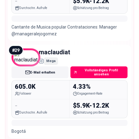
-
$5.9K-12.2K
Durchschn. Aufrufe
Schätzung pro Beitrag
Cantante de Musica popular Contrataciones: Manager
@manageralejogomez
#
29
maclaudiat
Mega
Vollständiges Profil
E-Mail erhalten
ansehen
605.0K
4.33%
Follower
Engagement-Rate
-
$5.9K-12.2K
Durchschn. Aufrufe
Schätzung pro Beitrag
Bogotá