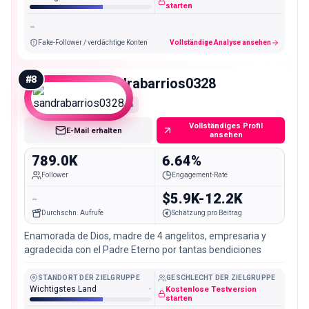
starten
-
Fake-Follower / verdächtige Konten
Vollständige Analyse ansehen
#
8
sandrabarrios0328
Mega
Vollständiges Profil
E-Mail erhalten
ansehen
789.0K
6.64%
Follower
Engagement-Rate
-
$5.9K-12.2K
Durchschn. Aufrufe
Schätzung pro Beitrag
Enamorada de Dios, madre de 4 angelitos, empresaria y
agradecida con el Padre Eterno por tantas bendiciones
STANDORT DER ZIELGRUPPE
GESCHLECHT DER ZIELGRUPPE
Wichtigstes Land
-
Kostenlose Testversion
starten