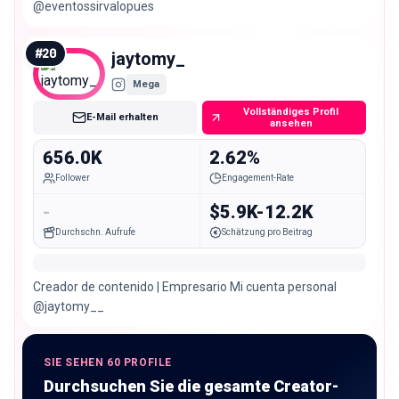
@eventossirvalopues
#
20
jaytomy_
Mega
Vollständiges Profil
E-Mail erhalten
ansehen
656.0K
2.62%
Follower
Engagement-Rate
-
$5.9K-12.2K
Durchschn. Aufrufe
Schätzung pro Beitrag
Creador de contenido | Empresario Mi cuenta personal
@jaytomy__
SIE SEHEN 60 PROFILE
Durchsuchen Sie die gesamte Creator-