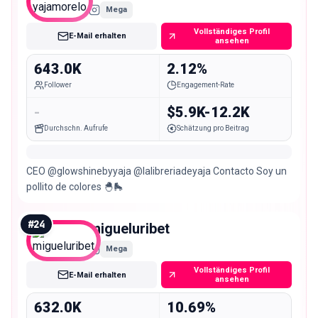
Mega
Vollständiges Profil
E-Mail erhalten
ansehen
643.0K
2.12%
Follower
Engagement-Rate
-
$5.9K-12.2K
Durchschn. Aufrufe
Schätzung pro Beitrag
CEO @glowshinebyyaja @lalibreriadeyaja Contacto Soy un
pollito de colores 🐣🛼
#
24
migueluribet
Mega
Vollständiges Profil
E-Mail erhalten
ansehen
632.0K
10.69%