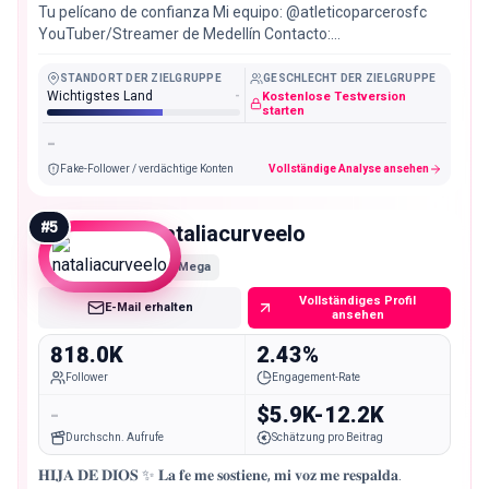
Tu pelícano de confianza Mi equipo: @atleticoparcerosfc
YouTuber/Streamer de Medellín Contacto:
@carlosvbarrueco
STANDORT DER ZIELGRUPPE
GESCHLECHT DER ZIELGRUPPE
Wichtigstes Land
-
Kostenlose Testversion
starten
-
Fake-Follower / verdächtige Konten
Vollständige Analyse ansehen
#
5
nataliacurveelo
Mega
Vollständiges Profil
E-Mail erhalten
ansehen
818.0K
2.43%
Follower
Engagement-Rate
-
$5.9K-12.2K
Durchschn. Aufrufe
Schätzung pro Beitrag
𝐇𝐈𝐉𝐀 𝐃𝐄 𝐃𝐈𝐎𝐒 ✨ 𝐋𝐚 𝐟𝐞 𝐦𝐞 𝐬𝐨𝐬𝐭𝐢𝐞𝐧𝐞, 𝐦𝐢 𝐯𝐨𝐳 𝐦𝐞 𝐫𝐞𝐬𝐩𝐚𝐥𝐝𝐚.