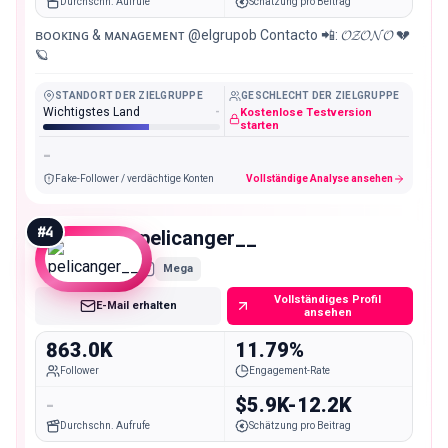
Durchschn. Aufrufe
Schätzung pro Beitrag
ʙᴏᴏᴋɪɴɢ & ᴍᴀɴᴀɢᴇᴍᴇɴᴛ @elgrupob Contacto 📲: 𝓞𝓩𝓞𝓝𝓞 💔
🪐
STANDORT DER ZIELGRUPPE
GESCHLECHT DER ZIELGRUPPE
Wichtigstes Land
-
Kostenlose Testversion
starten
-
Fake-Follower / verdächtige Konten
Vollständige Analyse ansehen
#
4
pelicanger__
Mega
Vollständiges Profil
E-Mail erhalten
ansehen
863.0K
11.79%
Follower
Engagement-Rate
-
$5.9K-12.2K
Durchschn. Aufrufe
Schätzung pro Beitrag