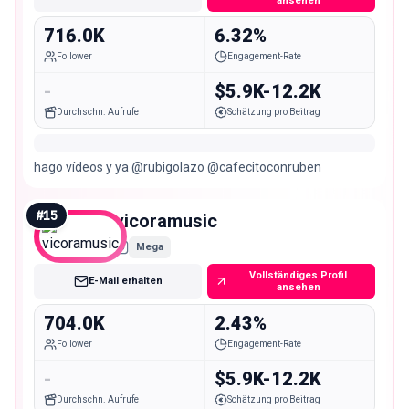
ansehen
716.0K
6.32%
Follower
Engagement-Rate
-
$5.9K-12.2K
Durchschn. Aufrufe
Schätzung pro Beitrag
hago vídeos y ya @rubigolazo @cafecitoconruben
#
15
vicoramusic
Mega
Vollständiges Profil
E-Mail erhalten
ansehen
704.0K
2.43%
Follower
Engagement-Rate
-
$5.9K-12.2K
Durchschn. Aufrufe
Schätzung pro Beitrag