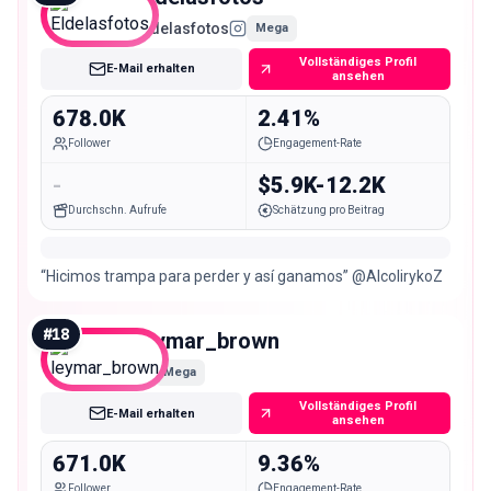
Eldelasfotos
Mega
Vollständiges Profil
E-Mail erhalten
ansehen
678.0K
2.41%
Follower
Engagement-Rate
-
$5.9K-12.2K
Durchschn. Aufrufe
Schätzung pro Beitrag
“Hicimos trampa para perder y así ganamos” @AlcolirykoZ
#
18
leymar_brown
Mega
Vollständiges Profil
E-Mail erhalten
ansehen
671.0K
9.36%
Follower
Engagement-Rate