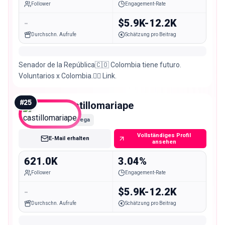
Follower
Engagement-Rate
-
$5.9K-12.2K
Durchschn. Aufrufe
Schätzung pro Beitrag
Senador de la República🇨🇴 Colombia tiene futuro.
Voluntarios x Colombia.👇🏻 Link.
#
25
castillomariape
Mega
Vollständiges Profil
E-Mail erhalten
ansehen
621.0K
3.04%
Follower
Engagement-Rate
-
$5.9K-12.2K
Durchschn. Aufrufe
Schätzung pro Beitrag