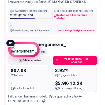
𝐈𝐫𝐫𝐞𝐯𝐞𝐫𝐞𝐧𝐭𝐞, 𝐫𝐞𝐚𝐥 𝐲 𝐚𝐮𝐭é𝐧𝐭𝐢𝐜𝐚.🦋 𝐌𝐀𝐍𝐀𝐆𝐄𝐑 𝐆𝐄𝐍𝐄𝐑𝐀𝐋
@joselanao 𝐂𝐄𝐎 @manitasalaobra.fund
STANDORT DER ZIELGRUPPE
GESCHLECHT DER ZIELGRUPPE
Wichtigstes Land
-
Kostenlose Testversion
starten
-
Fake-Follower / verdächtige Konten
Vollständige Analyse ansehen
#
6
javiergomezm_
Mega
Vollständiges Profil
E-Mail erhalten
ansehen
807.0K
3.92%
Follower
Engagement-Rate
-
$5.9K-12.2K
Durchschn. Aufrufe
Schätzung pro Beitrag
Influencer, bailarín, modelo, Dj de guaracha y tío ❤️
CONTRATACIONES DJ 🎧: