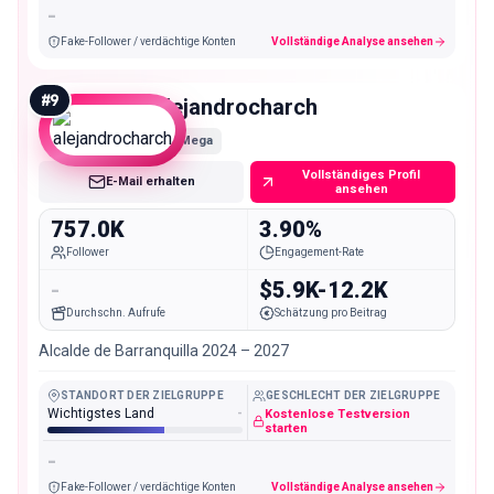
-
Fake-Follower / verdächtige Konten
Vollständige Analyse ansehen
#
9
alejandrocharch
Mega
Vollständiges Profil
E-Mail erhalten
ansehen
757.0K
3.90%
Follower
Engagement-Rate
-
$5.9K-12.2K
Durchschn. Aufrufe
Schätzung pro Beitrag
Alcalde de Barranquilla 2024 – 2027
STANDORT DER ZIELGRUPPE
GESCHLECHT DER ZIELGRUPPE
Wichtigstes Land
-
Kostenlose Testversion
starten
-
Fake-Follower / verdächtige Konten
Vollständige Analyse ansehen