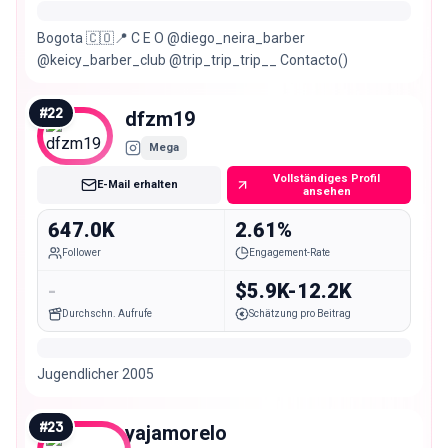
Bogota 🇨🇴📍 C E O @diego_neira_barber
@keicy_barber_club @trip_trip_trip__ Contacto()
#
22
dfzm19
Mega
Vollständiges Profil
E-Mail erhalten
ansehen
647.0K
2.61%
Follower
Engagement-Rate
-
$5.9K-12.2K
Durchschn. Aufrufe
Schätzung pro Beitrag
Jugendlicher 2005
#
23
yajamorelo