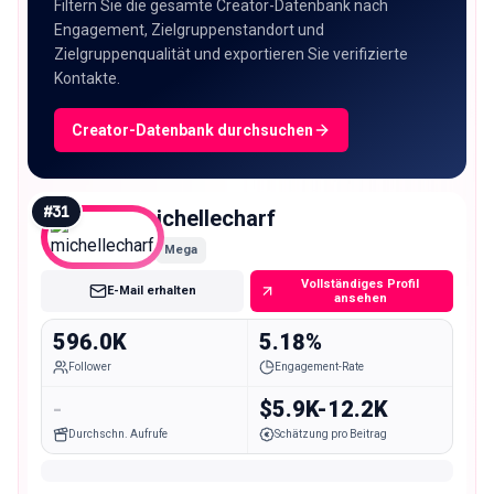
Filtern Sie die gesamte Creator-Datenbank nach
Engagement, Zielgruppenstandort und
Zielgruppenqualität und exportieren Sie verifizierte
Kontakte.
Creator-Datenbank durchsuchen
#
31
michellecharf
Mega
Vollständiges Profil
E-Mail erhalten
ansehen
596.0K
5.18%
Follower
Engagement-Rate
-
$5.9K-12.2K
Durchschn. Aufrufe
Schätzung pro Beitrag