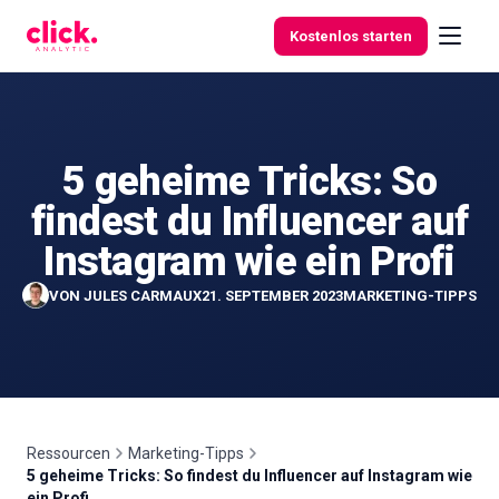
Skip to content
Kostenlos starten
5 geheime Tricks: So
Funktionen
findest du Influencer auf
Kostenlose
Instagram wie ein Profi
Tools
VON
JULES CARMAUX
21. SEPTEMBER 2023
MARKETING-TIPPS
Ressourcen
Marketing-Tipps
5 geheime Tricks: So findest du Influencer auf Instagram wie
ein Profi