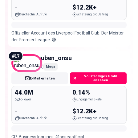
-
$12.2K+
Durchschn. Aufrufe
Schätzung pro Beitrag
Offizieller Account des Liverpool Football Club. Der Meister
der Premier League. 🔴
#
17
ruben_onsu
Mega
Vollständiges Profil
E-Mail erhalten
ansehen
44.0M
0.14%
Follower
Engagement-Rate
-
$12.2K+
Durchschn. Aufrufe
Schätzung pro Beitrag
CP: Business Inquiries: @onseaofficial