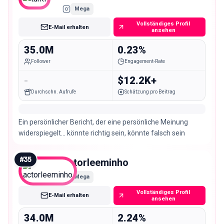
Mega
Vollständiges Profil
E-Mail erhalten
ansehen
35.0M
0.23%
Follower
Engagement-Rate
-
$12.2K+
Durchschn. Aufrufe
Schätzung pro Beitrag
Ein persönlicher Bericht, der eine persönliche Meinung
widerspiegelt... könnte richtig sein, könnte falsch sein
#
35
actorleeminho
Mega
Vollständiges Profil
E-Mail erhalten
ansehen
34.0M
2.24%