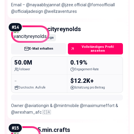
Email – @nayaabbyjannat @jzee.official @fomoofficiall
@officialjadesign @wellzaventures
#
14
vancityreynolds
Mega
Vollständiges Profil
E-Mail erhalten
ansehen
50.0M
0.19%
Follower
Engagement-Rate
-
$12.2K+
Durchschn. Aufrufe
Schätzung pro Beitrag
Owner @aviationgin & @mintmobile @maximumeffort &
@wrexham_afc 🇨🇦
#
15
5.min.crafts