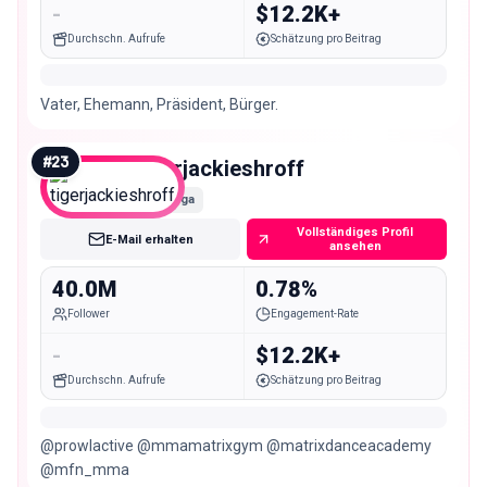
-
$12.2K+
Durchschn. Aufrufe
Schätzung pro Beitrag
Vater, Ehemann, Präsident, Bürger.
#
23
tigerjackieshroff
Mega
Vollständiges Profil
E-Mail erhalten
ansehen
40.0M
0.78%
Follower
Engagement-Rate
-
$12.2K+
Durchschn. Aufrufe
Schätzung pro Beitrag
@prowlactive @mmamatrixgym @matrixdanceacademy
@mfn_mma