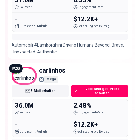
37.0M
0.53%
Follower
Engagement-Rate
-
$12.2K+
Durchschn. Aufrufe
Schätzung pro Beitrag
Automobili #Lamborghini Driving Humans Beyond. Brave.
Unexpected. Authentic.
#
30
carlinhos
Mega
Vollständiges Profil
E-Mail erhalten
ansehen
36.0M
2.48%
Follower
Engagement-Rate
-
$12.2K+
Durchschn. Aufrufe
Schätzung pro Beitrag