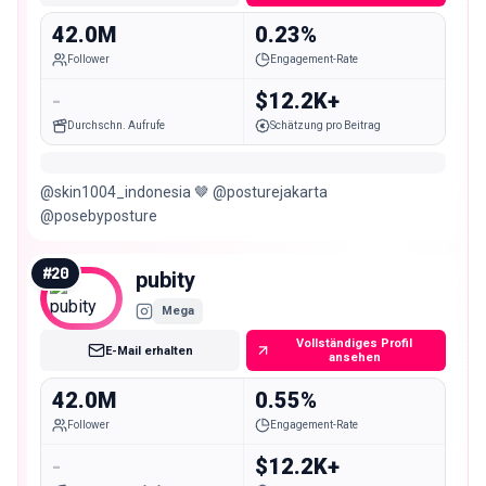
42.0M
0.23%
Follower
Engagement-Rate
-
$12.2K+
Durchschn. Aufrufe
Schätzung pro Beitrag
@skin1004_indonesia 🤎 @posturejakarta
@posebyposture
#
20
pubity
Mega
Vollständiges Profil
E-Mail erhalten
ansehen
42.0M
0.55%
Follower
Engagement-Rate
-
$12.2K+