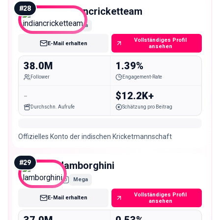
#
28
indiancricketteam
Mega
Vollständiges Profil
E-Mail erhalten
ansehen
38.0M
1.39%
Follower
Engagement-Rate
-
$12.2K+
Durchschn. Aufrufe
Schätzung pro Beitrag
Offizielles Konto der indischen Kricketmannschaft
#
29
lamborghini
Mega
Vollständiges Profil
E-Mail erhalten
ansehen