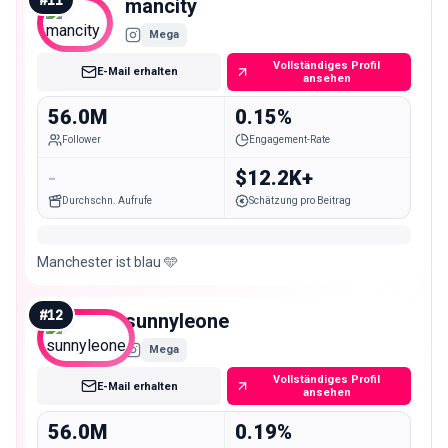
#
11
mancity
Mega
Vollständiges Profil
E-Mail erhalten
ansehen
56.0M
0.15%
Follower
Engagement-Rate
-
$12.2K+
Durchschn. Aufrufe
Schätzung pro Beitrag
Manchester ist blau 🩵
#
12
sunnyleone
Mega
Vollständiges Profil
E-Mail erhalten
ansehen
56.0M
0.19%