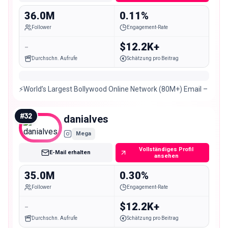
36.0M
0.11%
Follower
Engagement-Rate
-
$12.2K+
Durchschn. Aufrufe
Schätzung pro Beitrag
⚡️World’s Largest Bollywood Online Network (80M+) Email –
#
32
danialves
Mega
Vollständiges Profil
E-Mail erhalten
ansehen
35.0M
0.30%
Follower
Engagement-Rate
-
$12.2K+
Durchschn. Aufrufe
Schätzung pro Beitrag