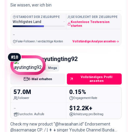
Sie wissen, wer ich bin
STANDORT DER ZIELGRUPPE
GESCHLECHT DER ZIELGRUPPE
Wichtigstes Land
-
Kostenlose Testversion
starten
-
Fake-Follower / verdächtige Konten
Vollständige Analyse ansehen
#
10
ayutingting92
Mega
Vollständiges Profil
E-Mail erhalten
ansehen
57.0M
0.15%
Follower
Engagement-Rate
-
$12.2K+
Durchschn. Aufrufe
Schätzung pro Beitrag
Check my new product “@hwasahan.id” Endorsement
@sacmanage CP: / | 👩‍👧singer Youtube Channel Bunda