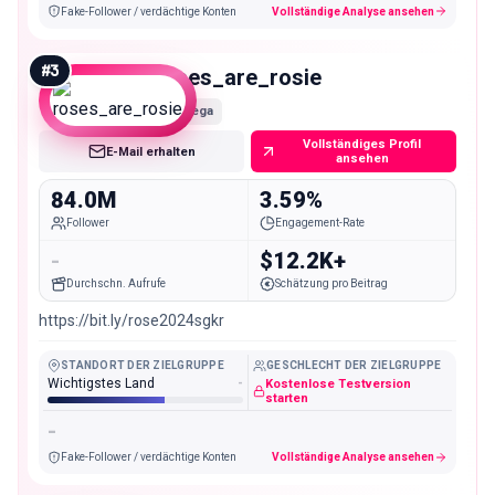
Fake-Follower / verdächtige Konten
Vollständige Analyse ansehen
#
3
roses_are_rosie
Mega
Vollständiges Profil
E-Mail erhalten
ansehen
84.0M
3.59%
Follower
Engagement-Rate
-
$12.2K+
Durchschn. Aufrufe
Schätzung pro Beitrag
https://bit.ly/rose2024sgkr
STANDORT DER ZIELGRUPPE
GESCHLECHT DER ZIELGRUPPE
Wichtigstes Land
-
Kostenlose Testversion
starten
-
Fake-Follower / verdächtige Konten
Vollständige Analyse ansehen