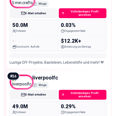
Mega
Vollständiges Profil
E-Mail erhalten
ansehen
50.0M
0.03%
Follower
Engagement-Rate
-
$12.2K+
Durchschn. Aufrufe
Schätzung pro Beitrag
Lustige DIY-Projekte, Basteleien, Lebenshilfe und mehr! 💙
#
16
liverpoolfc
Mega
Vollständiges Profil
E-Mail erhalten
ansehen
49.0M
0.29%
Follower
Engagement-Rate