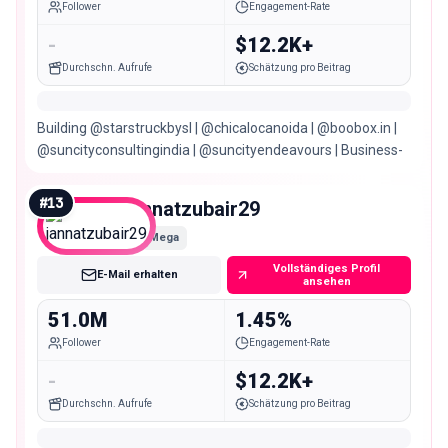
Follower
Engagement-Rate
-
$12.2K+
Durchschn. Aufrufe
Schätzung pro Beitrag
Building @starstruckbysl | @chicalocanoida | @boobox.in |
@suncityconsultingindia | @suncityendeavours | Business-
#
13
jannatzubair29
Mega
Vollständiges Profil
E-Mail erhalten
ansehen
51.0M
1.45%
Follower
Engagement-Rate
-
$12.2K+
Durchschn. Aufrufe
Schätzung pro Beitrag