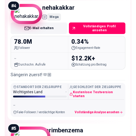
#
4
nehakakkar
Mega
Vollständiges Profil
E-Mail erhalten
ansehen
78.0M
0.34%
Follower
Engagement-Rate
-
$12.2K+
Durchschn. Aufrufe
Schätzung pro Beitrag
Sängerin zuerst! 🫶🏼
STANDORT DER ZIELGRUPPE
GESCHLECHT DER ZIELGRUPPE
Wichtigstes Land
-
Kostenlose Testversion
starten
-
Fake-Follower / verdächtige Konten
Vollständige Analyse ansehen
#
5
karimbenzema