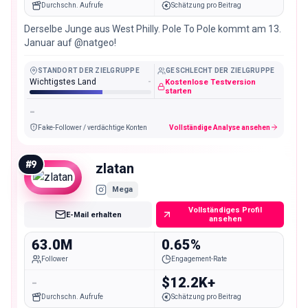
Durchschn. Aufrufe
Schätzung pro Beitrag
Derselbe Junge aus West Philly. Pole To Pole kommt am 13.
Januar auf @natgeo!
STANDORT DER ZIELGRUPPE
GESCHLECHT DER ZIELGRUPPE
Wichtigstes Land
-
Kostenlose Testversion
starten
-
Fake-Follower / verdächtige Konten
Vollständige Analyse ansehen
#
9
zlatan
Mega
Vollständiges Profil
E-Mail erhalten
ansehen
63.0M
0.65%
Follower
Engagement-Rate
-
$12.2K+
Durchschn. Aufrufe
Schätzung pro Beitrag