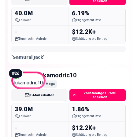
ansehen
40.0M
6.19%
Follower
Engagement-Rate
-
$12.2K+
Durchschn. Aufrufe
Schätzung pro Beitrag
“𝗦𝗮𝗺𝘂𝗿𝗮𝗶 𝗝𝗮𝗰𝗸”
#
26
lukamodric10
Mega
Vollständiges Profil
E-Mail erhalten
ansehen
39.0M
1.86%
Follower
Engagement-Rate
-
$12.2K+
Durchschn. Aufrufe
Schätzung pro Beitrag