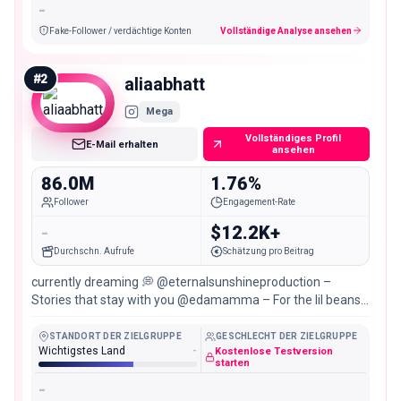
-
Fake-Follower / verdächtige Konten
Vollständige Analyse ansehen
#
2
aliaabhatt
Mega
Vollständiges Profil
E-Mail erhalten
ansehen
86.0M
1.76%
Follower
Engagement-Rate
-
$12.2K+
Durchschn. Aufrufe
Schätzung pro Beitrag
currently dreaming 💭 @eternalsunshineproduction –
Stories that stay with you @edamamma – For the lil beans
@tocoexist – For the planet we share
STANDORT DER ZIELGRUPPE
GESCHLECHT DER ZIELGRUPPE
Wichtigstes Land
-
Kostenlose Testversion
starten
-