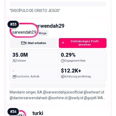
“DISCÍPULO DE CRISTO JESÚS”
#
33
sarwendah29
Mega
Vollständiges Profil
E-Mail erhalten
ansehen
35.0M
0.29%
Follower
Engagement-Rate
-
$12.2K+
Durchschn. Aufrufe
Schätzung pro Beitrag
Mandarin singer, BA @sarwendahjuiceofficial @swheart.id
@dastersarwendahasli @ssshine.id @swily.id @gojelli WA
Only Meity
#
34
turki