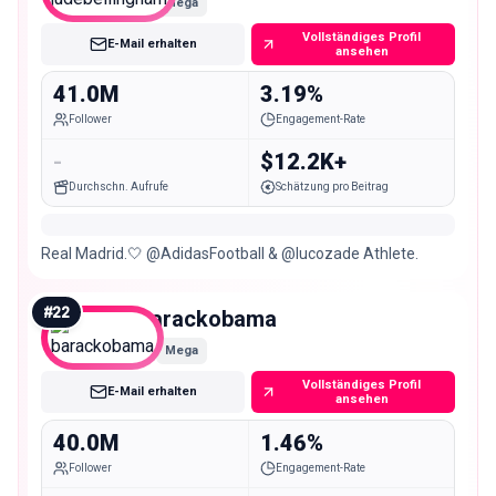
Mega
Vollständiges Profil
E-Mail erhalten
ansehen
41.0M
3.19%
Follower
Engagement-Rate
-
$12.2K+
Durchschn. Aufrufe
Schätzung pro Beitrag
Real Madrid.🤍 @AdidasFootball & @lucozade Athlete.
#
22
barackobama
Mega
Vollständiges Profil
E-Mail erhalten
ansehen
40.0M
1.46%
Follower
Engagement-Rate