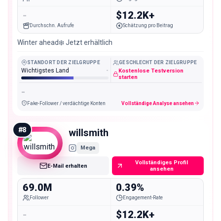
-
$12.2K+
Durchschn. Aufrufe
Schätzung pro Beitrag
Winter ahead❄️ Jetzt erhältlich
STANDORT DER ZIELGRUPPE
GESCHLECHT DER ZIELGRUPPE
Wichtigstes Land
-
Kostenlose Testversion
starten
-
Fake-Follower / verdächtige Konten
Vollständige Analyse ansehen
#
8
willsmith
Mega
Vollständiges Profil
E-Mail erhalten
ansehen
69.0M
0.39%
Follower
Engagement-Rate
-
$12.2K+