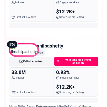
Follower
Engagement-Rate
-
$12.2K+
Durchschn. Aufrufe
Schätzung pro Beitrag
:
#
36
theshilpashetty
Mega
Vollständiges Profil
E-Mail erhalten
ansehen
33.0M
0.93%
Follower
Engagement-Rate
-
$12.2K+
Durchschn. Aufrufe
Schätzung pro Beitrag
Mom, Wife, Actor, Entrepreneur, Mindful Yogi, Wellness