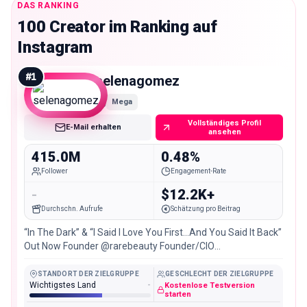
DAS RANKING
100 Creator im Ranking auf
Instagram
#
1
selenagomez
Mega
Vollständiges Profil
E-Mail erhalten
ansehen
415.0M
0.48%
Follower
Engagement-Rate
-
$12.2K+
Durchschn. Aufrufe
Schätzung pro Beitrag
“In The Dark” & “I Said I Love You First…And You Said It Back”
Out Now Founder @rarebeauty Founder/CIO
@officialwondermind
STANDORT DER ZIELGRUPPE
GESCHLECHT DER ZIELGRUPPE
Wichtigstes Land
-
Kostenlose Testversion
starten