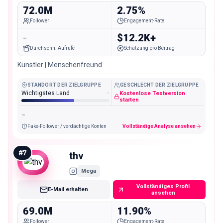
72.0M
2.75%
Follower
Engagement-Rate
-
$12.2K+
Durchschn. Aufrufe
Schätzung pro Beitrag
Künstler | Menschenfreund
STANDORT DER ZIELGRUPPE
GESCHLECHT DER ZIELGRUPPE
Wichtigstes Land
-
Kostenlose Testversion
starten
-
Fake-Follower / verdächtige Konten
Vollständige Analyse ansehen
#
7
thv
Mega
Vollständiges Profil
E-Mail erhalten
ansehen
69.0M
11.90%
Follower
Engagement-Rate