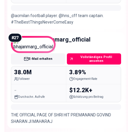
@acmilan football player. @hns_cff team captain.
#TheBestThingsNeverComeEasy
#
27
bhajanmarg_official
Mega
Vollständiges Profil
E-Mail erhalten
ansehen
38.0M
3.89%
Follower
Engagement-Rate
-
$12.2K+
Durchschn. Aufrufe
Schätzung pro Beitrag
THE OFFICIAL PAGE OF SHRI HIT PREMANAND GOVIND
SHARAN JI MAHARAJ