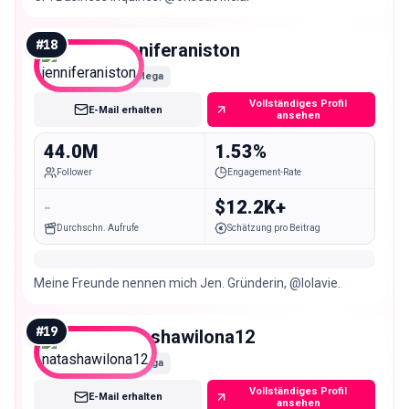
#
18
jenniferaniston
Mega
Vollständiges Profil
E-Mail erhalten
ansehen
44.0M
1.53%
Follower
Engagement-Rate
-
$12.2K+
Durchschn. Aufrufe
Schätzung pro Beitrag
Meine Freunde nennen mich Jen. Gründerin, @lolavie.
#
19
natashawilona12
Mega
Vollständiges Profil
E-Mail erhalten
ansehen