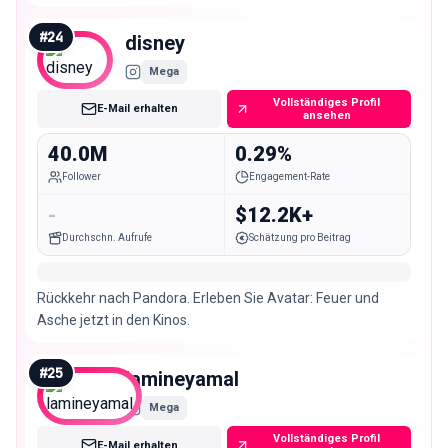
#
24
disney
Mega
Vollständiges Profil
E-Mail erhalten
ansehen
40.0M
0.29%
Follower
Engagement-Rate
-
$12.2K+
Durchschn. Aufrufe
Schätzung pro Beitrag
Rückkehr nach Pandora. Erleben Sie Avatar: Feuer und
Asche jetzt in den Kinos.
#
25
lamineyamal
Mega
Vollständiges Profil
E-Mail erhalten