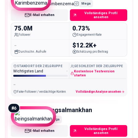
Karimbenzema
Mega
Vollständiges Profil
E-Mail erhalten
ansehen
75.0M
0.73%
Follower
Engagement-Rate
-
$12.2K+
Durchschn. Aufrufe
Schätzung pro Beitrag
STANDORT DER ZIELGRUPPE
GESCHLECHT DER ZIELGRUPPE
Wichtigstes Land
-
Kostenlose Testversion
starten
-
Fake-Follower / verdächtige Konten
Vollständige Analyse ansehen
#
6
beingsalmankhan
Mega
Vollständiges Profil
E-Mail erhalten
ansehen