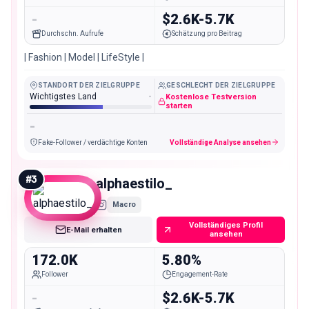
-
$2.6K-5.7K
Durchschn. Aufrufe
Schätzung pro Beitrag
| Fashion | Model | LifeStyle |
STANDORT DER ZIELGRUPPE
GESCHLECHT DER ZIELGRUPPE
Wichtigstes Land
-
Kostenlose Testversion
starten
-
Fake-Follower / verdächtige Konten
Vollständige Analyse ansehen
#
3
alphaestilo_
Macro
Vollständiges Profil
E-Mail erhalten
ansehen
172.0K
5.80%
Follower
Engagement-Rate
-
$2.6K-5.7K