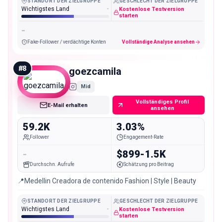
STANDORT DER ZIELGRUPPE
GESCHLECHT DER ZIELGRUPPE
Wichtigstes Land
-
Kostenlose Testversion
starten
-
Fake-Follower / verdächtige Konten
Vollständige Analyse ansehen
#
8
goezcamila
Mid
Vollständiges Profil
E-Mail erhalten
ansehen
59.2K
3.03%
Follower
Engagement-Rate
-
$899-1.5K
Durchschn. Aufrufe
Schätzung pro Beitrag
📍Medellin Creadora de contenido Fashion | Style | Beauty
STANDORT DER ZIELGRUPPE
GESCHLECHT DER ZIELGRUPPE
Wichtigstes Land
-
Kostenlose Testversion
starten