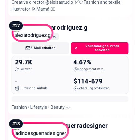
Creative director @eloisastudio 🏹💘 Fashion and textile
illustrator 🔭 Mamá ❤️‍🔥
#
17
alexarodriguez.g
Micro
Vollständiges Profil
E-Mail erhalten
ansehen
29.7K
4.67%
Follower
Engagement-Rate
-
$114-679
Durchschn. Aufrufe
Schätzung pro Beitrag
Fashion • Lifestyle • Beauty 𓁹
#
18
ladinoesguerradesigner
Micro