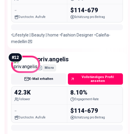
-
$114-679
Durchschn. Aufrufe
Schätzung pro Beitrag
•Lifestyle | Beauty | home •Fashion Designer •Caleña-
medellin 💌
#
12
priv.angelis
Micro
Vollständiges Profil
E-Mail erhalten
ansehen
42.3K
8.10%
Follower
Engagement-Rate
-
$114-679
Durchschn. Aufrufe
Schätzung pro Beitrag