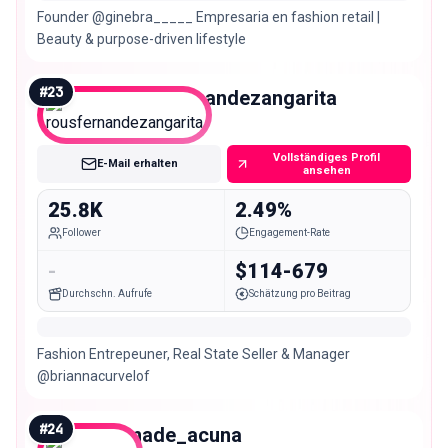
Founder @ginebra_____ Empresaria en fashion retail |
Beauty & purpose-driven lifestyle
#
23
rousfernandezangarita
Micro
Vollständiges Profil
E-Mail erhalten
ansehen
25.8K
2.49%
Follower
Engagement-Rate
-
$114-679
Durchschn. Aufrufe
Schätzung pro Beitrag
Fashion Entrepeuner, Real State Seller & Manager
@briannacurvelof
#
24
made_acuna