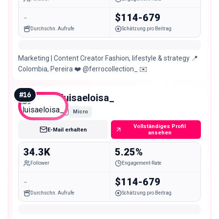
-
$114-679
Durchschn. Aufrufe
Schätzung pro Beitrag
Marketing | Content Creator Fashion, lifestyle & strategy 📍
Colombia, Pereira ❤️ @ferrocollection_ ✉️
#
16
luisaeloisa_
Micro
Vollständiges Profil
E-Mail erhalten
ansehen
34.3K
5.25%
Follower
Engagement-Rate
-
$114-679
Durchschn. Aufrufe
Schätzung pro Beitrag