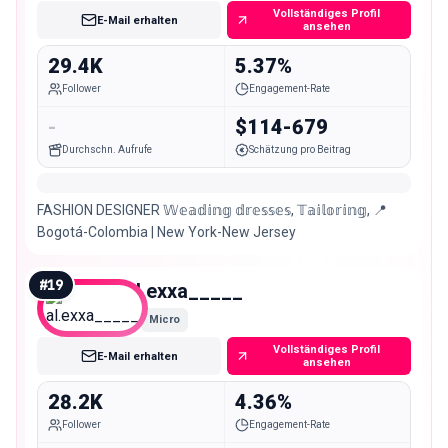
Vollständiges Profil
E-Mail erhalten
ansehen
29.4K
5.37%
Follower
Engagement-Rate
-
$114-679
Durchschn. Aufrufe
Schätzung pro Beitrag
FASHION DESIGNER 𝕎𝕖𝕒𝕕𝕚𝕟𝕘 𝕕𝕣𝕖𝕤𝕤𝕖𝕤, 𝕋𝕒𝕚𝕝𝕠𝕣𝕚𝕟𝕘, 📍
Bogotá-Colombia | New York-New Jersey
#
19
al.exxa_____
Micro
Vollständiges Profil
E-Mail erhalten
ansehen
28.2K
4.36%
Follower
Engagement-Rate