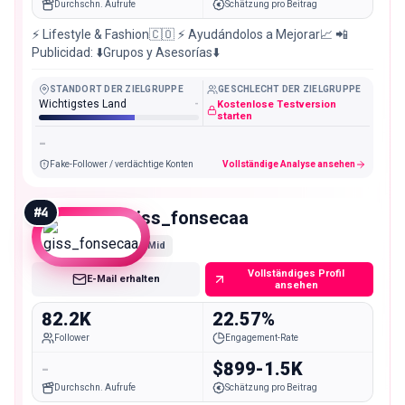
Durchschn. Aufrufe
Schätzung pro Beitrag
⚡️ Lifestyle & Fashion🇨🇴 ⚡️ Ayudándolos a Mejorar📈 📲
Publicidad: ⬇️Grupos y Asesorías⬇️
STANDORT DER ZIELGRUPPE
GESCHLECHT DER ZIELGRUPPE
Wichtigstes Land
-
Kostenlose Testversion
starten
-
Fake-Follower / verdächtige Konten
Vollständige Analyse ansehen
#
4
giss_fonsecaa
Mid
Vollständiges Profil
E-Mail erhalten
ansehen
82.2K
22.57%
Follower
Engagement-Rate
-
$899-1.5K
Durchschn. Aufrufe
Schätzung pro Beitrag