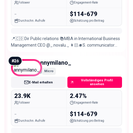
Follower
Engagement-Rate
-
$114-679
Durchschn. Aufrufe
Schätzung pro Beitrag
📍🇨🇴 Dir Public relations 📚MBA in International Business
Management CEO @_.novalu._ 👩🏻‍🎓S. communicator
and journalist 🎤Fashion Model / Presenter
#
26
annymilano_
Micro
Vollständiges Profil
E-Mail erhalten
ansehen
23.9K
2.47%
Follower
Engagement-Rate
-
$114-679
Durchschn. Aufrufe
Schätzung pro Beitrag