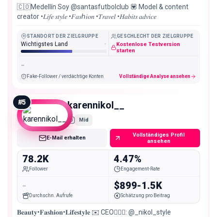
🇨🇴Medellín Soy @santasfutbolclub 💟 Model & content
creator •𝐿𝑖𝑓𝑒 𝑠𝑡𝑦𝑙𝑒 •𝐹𝑎𝑠ℎ𝑖𝑜𝑛 •𝑇𝑟𝑎𝑣𝑒𝑙 •𝐻𝑎𝑏𝑖𝑡𝑠 𝑎𝑑𝑣𝑖𝑐𝑒
STANDORT DER ZIELGRUPPE
GESCHLECHT DER ZIELGRUPPE
Wichtigstes Land
-
Kostenlose Testversion
starten
-
Fake-Follower / verdächtige Konten
Vollständige Analyse ansehen
#
5
karennikol__
Mid
Vollständiges Profil
E-Mail erhalten
ansehen
78.2K
4.47%
Follower
Engagement-Rate
-
$899-1.5K
Durchschn. Aufrufe
Schätzung pro Beitrag
𝐁𝐞𝐚𝐮𝐭𝐲•𝐅𝐚𝐬𝐡𝐢𝐨𝐧•𝐋𝐢𝐟𝐞𝐬𝐭𝐲𝐥𝐞 ✉️ CEO🙇🏻‍♀️: @_nikol_style