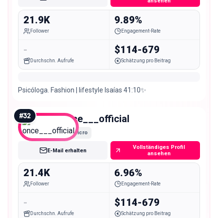
ansehen
21.9K
9.89%
Follower
Engagement-Rate
-
$114-679
Durchschn. Aufrufe
Schätzung pro Beitrag
Psicóloga. Fashion | lifestyle Isaías 41:10✨
#
32
once___official
Micro
Vollständiges Profil
E-Mail erhalten
ansehen
21.4K
6.96%
Follower
Engagement-Rate
-
$114-679
Durchschn. Aufrufe
Schätzung pro Beitrag