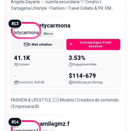
Angelis Dayanis ✨ cuenta secundaria 🤍 Creator |
Cartagena Lifestyle • Fashion • Travel Collabs & PR: DM
PRIV de @angelis_dayanis
#
13
tetycarmona
Micro
Vollständiges Profil
E-Mail erhalten
ansehen
41.1K
3.53%
Follower
Engagement-Rate
-
$114-679
Durchschn. Aufrufe
Schätzung pro Beitrag
FASHION & LIFESTYLE 🇨🇴Modelo | Creadora de contenido
| Empresaria 💌
#
14
camilagmz.f