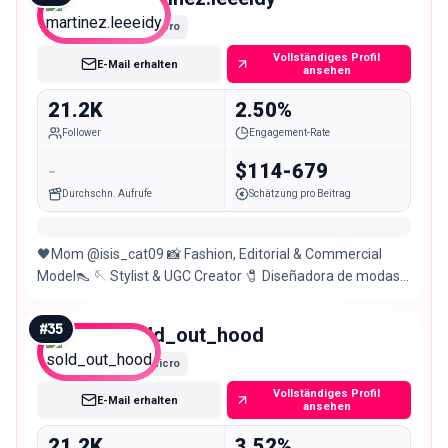
Micro
Vollständiges Profil
E-Mail erhalten
ansehen
21.2K
2.50%
Follower
Engagement-Rate
-
$114-679
Durchschn. Aufrufe
Schätzung pro Beitrag
🖤Mom @isis_cat09 📸 Fashion, Editorial & Commercial
Model👠 🪡 Stylist & UGC Creator 🧷 Diseñadora de modas
📩 🧚🏻‍♀️Hada Artesana
#
35
sold_out_hood
Micro
Vollständiges Profil
E-Mail erhalten
ansehen
21.2K
3.52%