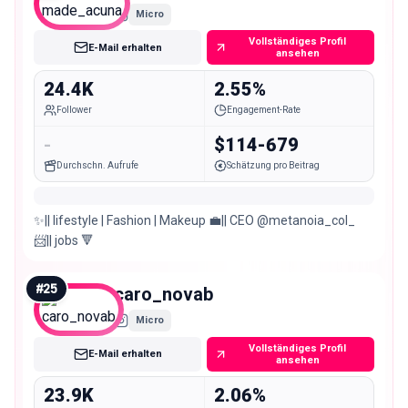
Micro
Vollständiges Profil
E-Mail erhalten
ansehen
24.4K
2.55%
Follower
Engagement-Rate
-
$114-679
Durchschn. Aufrufe
Schätzung pro Beitrag
✨|| lifestyle | Fashion | Makeup 💼|| CEO @metanoia_col_
📨|| jobs 🔻
#
25
caro_novab
Micro
Vollständiges Profil
E-Mail erhalten
ansehen
23.9K
2.06%