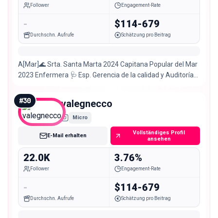
Follower
Engagement-Rate
-
$114-679
Durchschn. Aufrufe
Schätzung pro Beitrag
A[Mar]🌊 Srta. Santa Marta 2024 Capitana Popular del Mar
2023 Enfermera 🩺 Esp. Gerencia de la calidad y Auditoría
en salud Creadora: @bylacol
#
30
valegnecco
Micro
Vollständiges Profil
E-Mail erhalten
ansehen
22.0K
3.76%
Follower
Engagement-Rate
-
$114-679
Durchschn. Aufrufe
Schätzung pro Beitrag