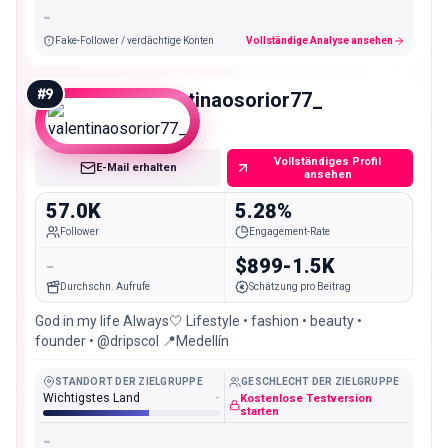
-
Fake-Follower / verdächtige Konten
Vollständige Analyse ansehen
#
9
valentinaosorior77_
Mid
Vollständiges Profil
E-Mail erhalten
ansehen
57.0K
5.28%
Follower
Engagement-Rate
-
$899-1.5K
Durchschn. Aufrufe
Schätzung pro Beitrag
God in my life Always🤍 Lifestyle • fashion • beauty •
founder • @dripscol 📍Medellín
STANDORT DER ZIELGRUPPE
GESCHLECHT DER ZIELGRUPPE
Wichtigstes Land
-
Kostenlose Testversion
starten
-