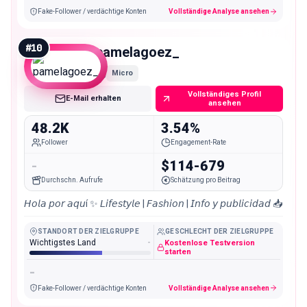
Fake-Follower / verdächtige Konten
Vollständige Analyse ansehen
#
10
pamelagoez_
Micro
Vollständiges Profil
E-Mail erhalten
ansehen
48.2K
3.54%
Follower
Engagement-Rate
-
$114-679
Durchschn. Aufrufe
Schätzung pro Beitrag
𝘏𝘰𝘭𝘢 𝘱𝘰𝘳 𝘢𝘲𝘶í ✨ 𝘓𝘪𝘧𝘦𝘴𝘵𝘺𝘭𝘦 | 𝘍𝘢𝘴𝘩𝘪𝘰𝘯 | 𝘐𝘯𝘧𝘰 𝘺 𝘱𝘶𝘣𝘭𝘪𝘤𝘪𝘥𝘢𝘥 📥
STANDORT DER ZIELGRUPPE
GESCHLECHT DER ZIELGRUPPE
Wichtigstes Land
-
Kostenlose Testversion
starten
-
Fake-Follower / verdächtige Konten
Vollständige Analyse ansehen