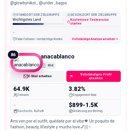
@glowbynikol_ @under_bagss
STANDORT DER ZIELGRUPPE
GESCHLECHT DER ZIELGRUPPE
Wichtigstes Land
-
Kostenlose Testversion
starten
-
Fake-Follower / verdächtige Konten
Vollständige Analyse ansehen
#
6
anacablanco
Mid
Vollständiges Profil
E-Mail erhalten
ansehen
64.9K
3.82%
Follower
Engagement-Rate
-
$899-1.5K
Durchschn. Aufrufe
Schätzung pro Beitrag
Ami ven por el outfit, quédate por el vibe💗 Un poquito de
fashion, beauty, lifestyle y mucho love💅🏻✨