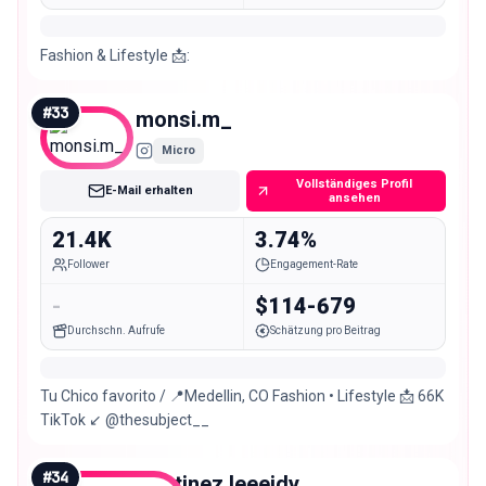
Fashion & Lifestyle 📩:
#
33
monsi.m_
Micro
Vollständiges Profil
E-Mail erhalten
ansehen
21.4K
3.74%
Follower
Engagement-Rate
-
$114-679
Durchschn. Aufrufe
Schätzung pro Beitrag
Tu Chico favorito / 📍Medellin, CO Fashion • Lifestyle 📩 66K
TikTok ↙️ @thesubject__
#
34
martinez.leeeidy