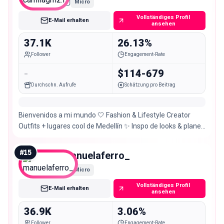
Micro
Vollständiges Profil
E-Mail erhalten
ansehen
37.1K
26.13%
Follower
Engagement-Rate
-
$114-679
Durchschn. Aufrufe
Schätzung pro Beitrag
Bienvenidos a mi mundo 🤍 Fashion & Lifestyle Creator
Outfits + lugares cool de Medellín ✨ Inspo de looks & planes
✉️ DM for collabs
#
15
manuelaferro_
Micro
Vollständiges Profil
E-Mail erhalten
ansehen
36.9K
3.06%
Follower
Engagement-Rate