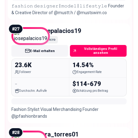
𝚏𝚊𝚜𝚑𝚒𝚘𝚗 𝚍𝚎𝚜𝚒𝚐𝚗𝚎𝚛 | 𝚖𝚘𝚍𝚎𝚕 | 𝚕𝚒𝚏𝚎𝚜𝚝𝚢𝚕𝚎 Founder
& Creative Director of @mustt.h / @mustswim.co
#
27
josepalacios19
Micro
Vollständiges Profil
E-Mail erhalten
ansehen
23.6K
14.54%
Follower
Engagement-Rate
-
$114-679
Durchschn. Aufrufe
Schätzung pro Beitrag
Fashion Stylist Visual Merchandising Founder
@jpfashionbrands
#
28
yura_torres01