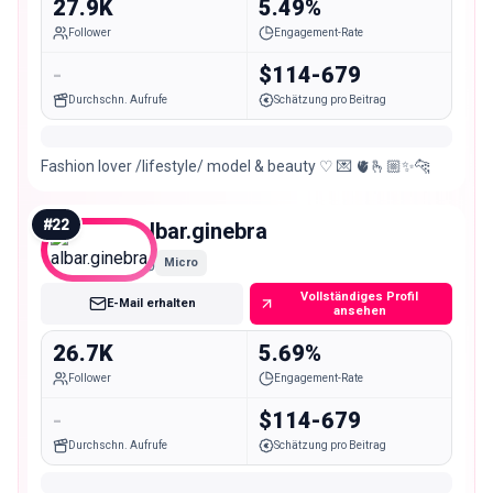
27.9K
5.49%
Follower
Engagement-Rate
-
$114-679
Durchschn. Aufrufe
Schätzung pro Beitrag
Fashion lover /lifestyle/ model & beauty ♡ 💌 🫀🫰🏼✨🐆
#
22
albar.ginebra
Micro
Vollständiges Profil
E-Mail erhalten
ansehen
26.7K
5.69%
Follower
Engagement-Rate
-
$114-679
Durchschn. Aufrufe
Schätzung pro Beitrag