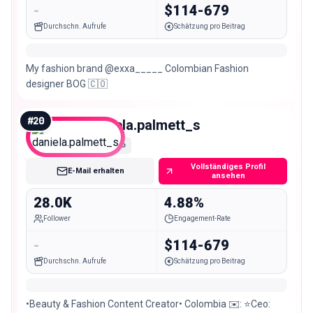
-
$114-679
Durchschn. Aufrufe
Schätzung pro Beitrag
My fashion brand @exxa_____ Colombian Fashion
designer BOG 🇨🇴
#
20
daniela.palmett_s
Micro
Vollständiges Profil
E-Mail erhalten
ansehen
28.0K
4.88%
Follower
Engagement-Rate
-
$114-679
Durchschn. Aufrufe
Schätzung pro Beitrag
•Beauty & Fashion Content Creator• Colombia ✉️: ⭐️Ceo: