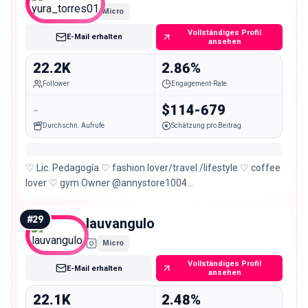
Micro
Vollständiges Profil
E-Mail erhalten
ansehen
22.2K
2.86%
Follower
Engagement-Rate
-
$114-679
Durchschn. Aufrufe
Schätzung pro Beitrag
♡ Lic. Pedagogía ♡ fashion lover/travel /lifestyle ♡ coffee
lover ♡ gym Owner @annystore1004
@torres_de_oro_joyeria18k
#
29
lauvangulo
Micro
Vollständiges Profil
E-Mail erhalten
ansehen
22.1K
2.48%