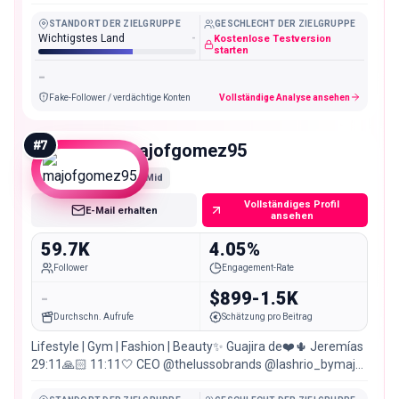
STANDORT DER ZIELGRUPPE
GESCHLECHT DER ZIELGRUPPE
Wichtigstes Land
-
Kostenlose Testversion
starten
-
Fake-Follower / verdächtige Konten
Vollständige Analyse ansehen
#
7
majofgomez95
Mid
Vollständiges Profil
E-Mail erhalten
ansehen
59.7K
4.05%
Follower
Engagement-Rate
-
$899-1.5K
Durchschn. Aufrufe
Schätzung pro Beitrag
Lifestyle | Gym | Fashion | Beauty✨ Guajira de❤️🌵 Jeremías
29:11🙏🏻 11:11🤍 CEO @thelussobrands @lashrio_bymajo
@lash_riohacha