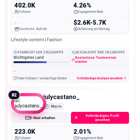
402.0K
4.26%
Follower
Engagement-Rate
-
$2.6K-5.7K
Durchschn. Aufrufe
Schätzung pro Beitrag
Lifestyle content | Fashion
STANDORT DER ZIELGRUPPE
GESCHLECHT DER ZIELGRUPPE
Wichtigstes Land
-
Kostenlose Testversion
starten
-
Fake-Follower / verdächtige Konten
Vollständige Analyse ansehen
#
2
julycastano_
Macro
Vollständiges Profil
E-Mail erhalten
ansehen
223.0K
2.01%
Follower
Engagement-Rate