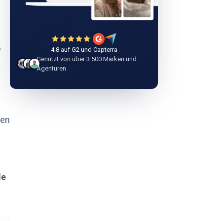
e
4.8 auf G2 und Capterra
Genutzt von über 3.500 Marken und
Agenturen
ken
le