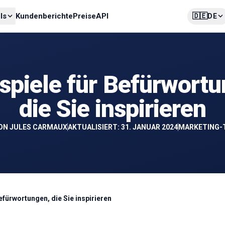
🇩🇪
ls
Kundenberichte
Preise
API
DE
spiele für Befürwort
die Sie inspirieren
ON
JULES CARMAUX
AKTUALISIERT: 31. JANUAR 2024
MARKETING-
Befürwortungen, die Sie inspirieren