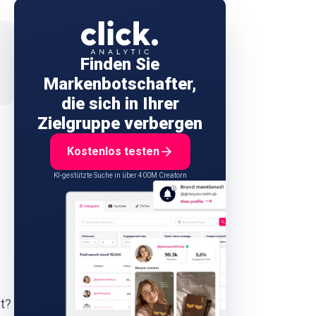
Finden Sie
Markenbotschafter,
die sich in Ihrer
Zielgruppe verbergen
Kostenlos testen
KI-gestützte Suche in über 400M Creatorn
t?