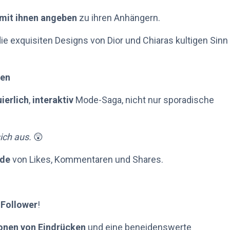
mit ihnen angeben
zu ihren Anhängern.
ie exquisiten Designs von Dior und Chiaras kultigen Sinn
ben
ierlich
,
interaktiv
Mode-Saga, nicht nur sporadische
sich aus.
😲
nde
von Likes, Kommentaren und Shares.
-Follower
!
ionen von Eindrücken
und eine beneidenswerte