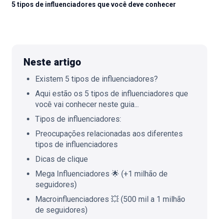
5 tipos de influenciadores que você deve conhecer
🇵🇹
PT
Neste artigo
Existem 5 tipos de influenciadores?
Aqui estão os 5 tipos de influenciadores que
você vai conhecer neste guia...
Tipos de influenciadores:
Preocupações relacionadas aos diferentes
tipos de influenciadores
Dicas de clique
Mega Influenciadores 🌟 (+1 milhão de
seguidores)
Macroinfluenciadores 💥 (500 mil a 1 milhão
de seguidores)