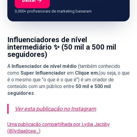
Baixar
3,000+ profissionais de marketing baixaram
Influenciadores de nível
intermediário ✨
(50 mil a 500 mil
seguidores)
A
Influenciador de nível médio
(também conhecido
como
Super Influenciador
em
Clique em
,(ou seja, o que
é o mesmo que "o que é o que é") é um criador de
conteúdo com um público entre
50 mil e 500 mil
seguidores
.
Ver esta publicação no Instagram
Uma publicação compartilhada por Lydia Jacoby
(@lydiaalicee_)