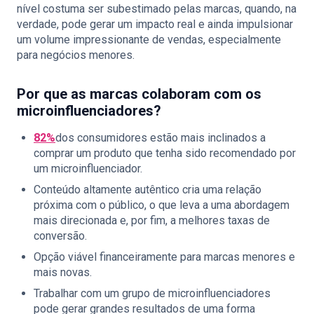
nível costuma ser subestimado pelas marcas, quando, na
verdade, pode gerar um impacto real e ainda impulsionar
um volume impressionante de vendas, especialmente
para negócios menores.
Por que as marcas colaboram com os
microinfluenciadores?
82%
dos consumidores estão mais inclinados a
comprar um produto que tenha sido recomendado por
um microinfluenciador.
Conteúdo altamente autêntico cria uma relação
próxima com o público, o que leva a uma abordagem
mais direcionada e, por fim, a melhores taxas de
conversão.
Opção viável financeiramente para marcas menores e
mais novas.
Trabalhar com um grupo de microinfluenciadores
pode gerar grandes resultados de uma forma