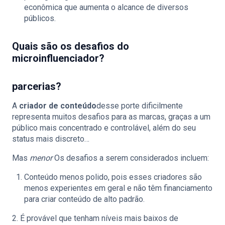
econômica que aumenta o alcance de diversos
públicos.
Quais são os desafios do
microinfluenciador?
parcerias?
A
criador de conteúdo
desse porte dificilmente
representa muitos desafios para as marcas, graças a um
público mais concentrado e controlável, além do seu
status mais discreto…
Mas
menor
Os desafios a serem considerados incluem:
Conteúdo menos polido, pois esses criadores são
menos experientes em geral e não têm financiamento
para criar conteúdo de alto padrão.
2. É provável que tenham níveis mais baixos de