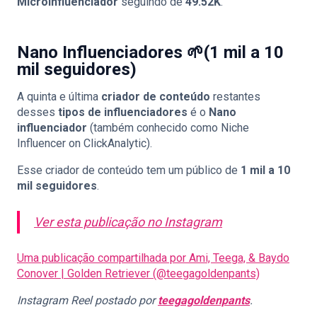
Microinfluenciador
seguindo de
49.52K
.
Nano Influenciadores 🌱
(1 mil a 10
mil seguidores)
A quinta e última
criador de conteúdo
restantes
desses
tipos de influenciadores
é o
Nano
influenciador
(também conhecido como Niche
Influencer on ClickAnalytic).
Esse criador de conteúdo tem um público de
1 mil a 10
mil seguidores
.
Ver esta publicação no Instagram
Uma publicação compartilhada por Ami, Teega, & Baydo
Conover | Golden Retriever (@teegagoldenpants)
Instagram Reel postado por
teegagoldenpants
.