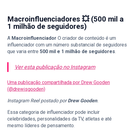
Macroinfluenciadores 💥
(500 mil a
1 milhão de seguidores)
A
Macroinfluenciador
O criador de conteúdo é um
influenciador com um número substancial de seguidores
que varia entre
500 mil e 1 milhão de seguidores
.
Ver esta publicação no Instagram
Uma publicação compartilhada por Drew Gooden
(@drewisgooden)
Instagram Reel postado por
Drew Gooden
.
Essa categoria de influenciador pode incluir
celebridades, personalidades da TV, atletas e até
mesmo líderes de pensamento.