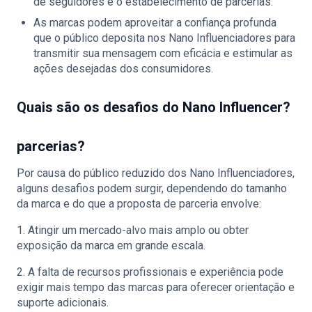
de seguidores e o estabelecimento de parcerias.
As marcas podem aproveitar a confiança profunda
que o público deposita nos Nano Influenciadores para
transmitir sua mensagem com eficácia e estimular as
ações desejadas dos consumidores.
Quais são os desafios do Nano Influencer?
parcerias?
Por causa do público reduzido dos Nano Influenciadores,
alguns desafios podem surgir, dependendo do tamanho
da marca e do que a proposta de parceria envolve:
1. Atingir um mercado-alvo mais amplo ou obter
exposição da marca em grande escala.
2. A falta de recursos profissionais e experiência pode
exigir mais tempo das marcas para oferecer orientação e
suporte adicionais.