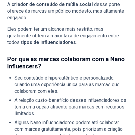
A
criador de conteúdo de mídia social
desse porte
oferece às marcas um público modesto, mas altamente
engajado.
Eles podem ter um alcance mais restrito, mas
geralmente obtêm a maior taxa de engajamento entre
todos
tipos de influenciadores
.
Por que as marcas colaboram com a Nano
Influencers?
Seu conteúdo é hiperautêntico e personalizado,
criando uma experiência única para as marcas que
colaboram com eles.
A relação custo-benefício desses influenciadores os
torna uma opção atraente para marcas com recursos
limitados.
Alguns Nano influenciadores podem até colaborar
com marcas gratuitamente, pois priorizam a criação