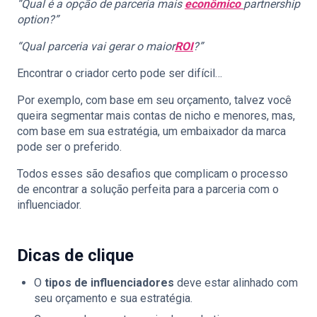
“Qual é a opção de parceria mais
econômico
partnership
option?”
“Qual parceria vai gerar o maior
ROI
?”
Encontrar o criador certo pode ser difícil…
Por exemplo, com base em seu orçamento, talvez você
queira segmentar mais contas de nicho e menores, mas,
com base em sua estratégia, um embaixador da marca
pode ser o preferido.
Todos esses são desafios que complicam o processo
de encontrar a solução perfeita para a parceria com o
influenciador.
Dicas de clique
O
tipos de influenciadores
deve estar alinhado com
seu orçamento e sua estratégia.