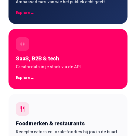
Ambassadeurs van wie het publiek echt geeft.
Explore
→
SaaS, B2B & tech
Creatordata in je stack via de API.
Explore
→
Foodmerken & restaurants
Receptcreators en lokale foodies bij jou in de buurt.