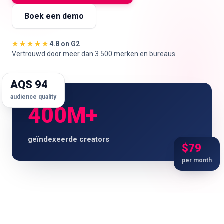
Boek een demo
🇳🇱
NL
★★★★★
4.8 on G2
Vertrouwd door meer dan 3.500 merken en bureaus
AQS 94
audience quality
400M+
geïndexeerde creators
$79
per month