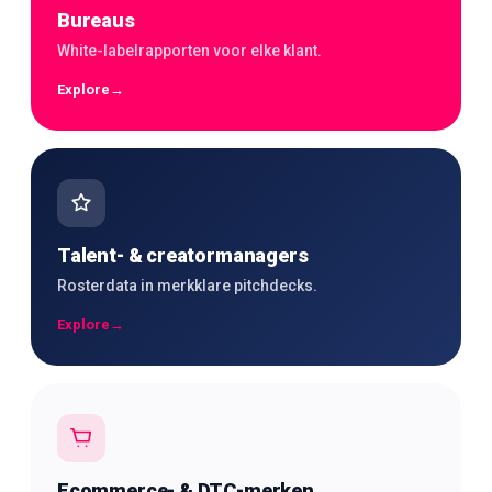
Bureaus
White-labelrapporten voor elke klant.
Explore
→
Talent- & creatormanagers
Rosterdata in merkklare pitchdecks.
Explore
→
Ecommerce- & DTC-merken