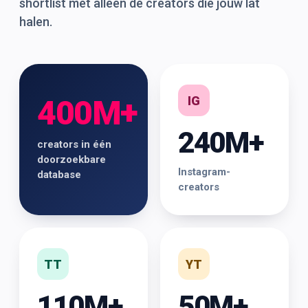
shortlist met alleen de creators die jouw lat
halen.
IG
400M+
240M+
creators in één
doorzoekbare
Instagram-
database
creators
TT
YT
110M+
50M+