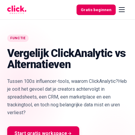
Skip to content
Gratis beginnen
FUNCTIE
Functies
Vergelijk ClickAnalytic vs
Alternatieven
Gratis
tools
Tussen 100s influencer-tools, waarom ClickAnalytic?Heb
je ooit het gevoel dat je creators achtervolgt in
spreadsheets, een CRM, een marketplace en een
trackingtool, en toch nog belangrijke data mist en uren
verliest?
Start gratis workspace