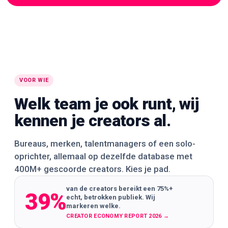
🌍
🌍
🌍
WERELDWIJD
WERELDWIJD
WERELDWIJD
🌍
🌍
🌍
WERELDWIJD
WERELDWIJD
WERELDWIJD
🌍
🌍
🌍
WERELDWIJD
WERELDWIJD
WERELDWIJD
VOOR WIE
Welk team je ook runt, wij
kennen je creators al.
Bureaus, merken, talentmanagers of een solo-
oprichter, allemaal op dezelfde database met
400M+ gescoorde creators. Kies je pad.
van de creators bereikt een 75%+
39%
echt, betrokken publiek. Wij
markeren welke.
CREATOR ECONOMY REPORT 2026
→