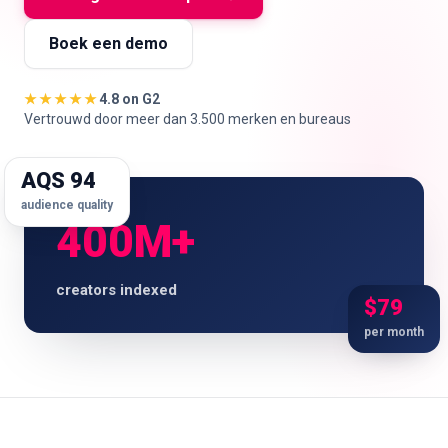
🇳🇱
NL
Boek een demo
★★★★★
4.8 on G2
Vertrouwd door meer dan 3.500 merken en bureaus
AQS 94
audience quality
400M+
creators indexed
$79
per month