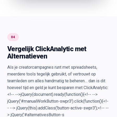
04
Vergelijk ClickAnalytic met
Alternatieven
Als je creatorcampagnes runt met spreadsheets,
meerdere tools tegelijk gebruikt, of vertrouwt op
teamleden om alles handmatig te beheren… dan is dit
hoeveel tijd en geld je kunt besparen met ClickAnalytic:
<!-- -->jQuery(document).ready(function(){<!-- -->
jQuery('#manualWorkButton-swpr3').click(function(){<!-
- --> jQuery(this).addClass('button-active-swpr3');<!-- --
> jQuery('#alternativesButton-s