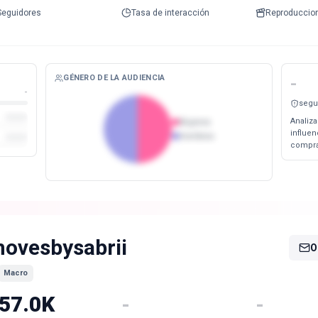
Seguidores
Tasa de interacción
Reproduccio
GÉNERO DE LA AUDIENCIA
-
-
segu
Analiza
Mujeres
influe
Hombres
compra
ovesbysabrii
O
Macro
57.0K
-
-