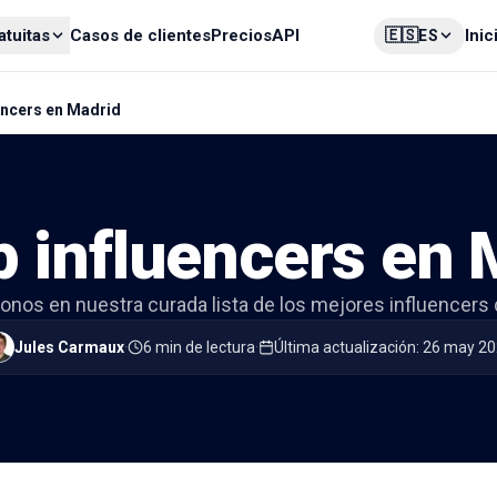
🇪🇸
atuitas
Casos de clientes
Precios
API
Inic
ES
encers en Madrid
p influencers en 
nos en nuestra curada lista de los mejores influencers 
Jules Carmaux
·
6 min de lectura
·
Última actualización
:
26 may 2