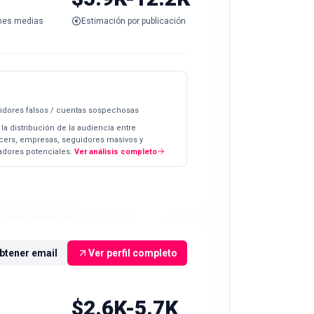
nes medias
Estimación por publicación
idores falsos / cuentas sospechosas
 la distribución de la audiencia entre
ncers, empresas, seguidores masivos y
dores potenciales.
Ver análisis completo
btener email
Ver perfil completo
$2.6K-5.7K