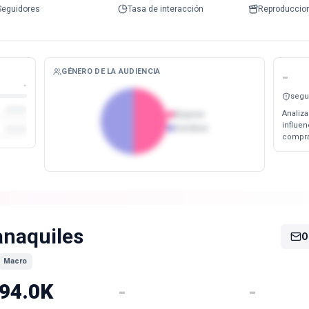
Seguidores
Tasa de interacción
Reproduccio
GÉNERO DE LA AUDIENCIA
-
-
segu
Analiza
Mujeres
influe
Hombres
compra
anaquiles
O
Macro
94.0K
-
-