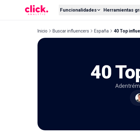
Skip to content
Funcionalidades
Herramientas gr
Inicio
Buscar influencers
España
40 Top influ
40 To
Adentrémo