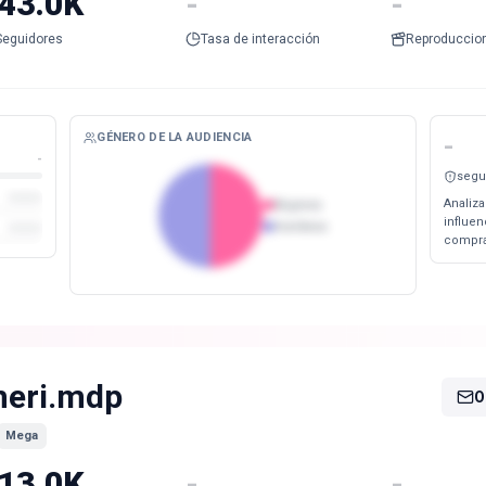
43.0K
-
-
Seguidores
Tasa de interacción
Reproduccio
GÉNERO DE LA AUDIENCIA
-
-
segu
Analiza
Mujeres
influe
Hombres
compra
eri.mdp
O
Mega
13.0K
-
-