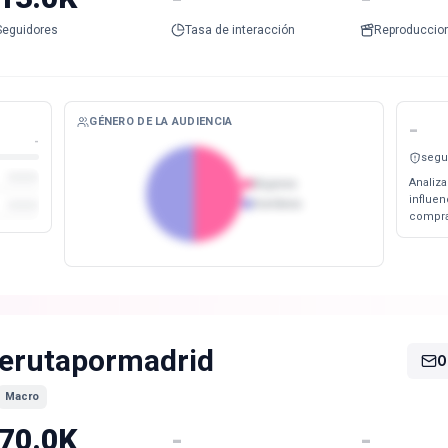
Seguidores
Tasa de interacción
Reproduccio
GÉNERO DE LA AUDIENCIA
-
-
segu
Analiza
Mujeres
influe
Hombres
compra
erutapormadrid
O
Macro
70.0K
-
-