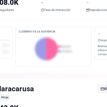
08.0K
-
-
Seguidores
Tasa de interacción
Reproduccio
GÉNERO DE LA AUDIENCIA
-
-
segu
Analiza
Mujeres
influe
Hombres
compra
laracarusa
O
Mega