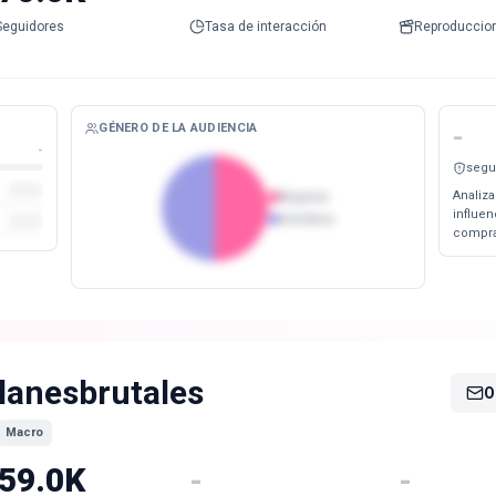
Seguidores
Tasa de interacción
Reproduccio
GÉNERO DE LA AUDIENCIA
-
-
segu
Analiza
Mujeres
influe
Hombres
compra
lanesbrutales
O
Macro
59.0K
-
-