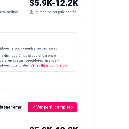
$5.9K-12.2K
nes medias
Estimación por publicación
idores falsos / cuentas sospechosas
 la distribución de la audiencia entre
ncers, empresas, seguidores masivos y
dores potenciales.
Ver análisis completo
btener email
Ver perfil completo