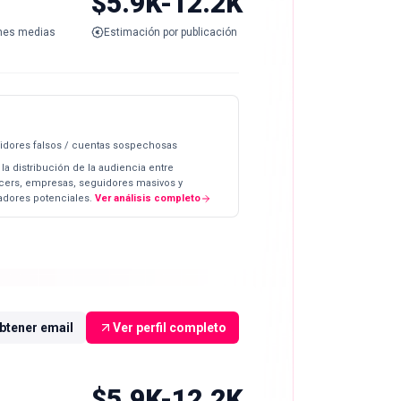
$5.9K-12.2K
nes medias
Estimación por publicación
idores falsos / cuentas sospechosas
 la distribución de la audiencia entre
ncers, empresas, seguidores masivos y
dores potenciales.
Ver análisis completo
btener email
Ver perfil completo
$5.9K-12.2K