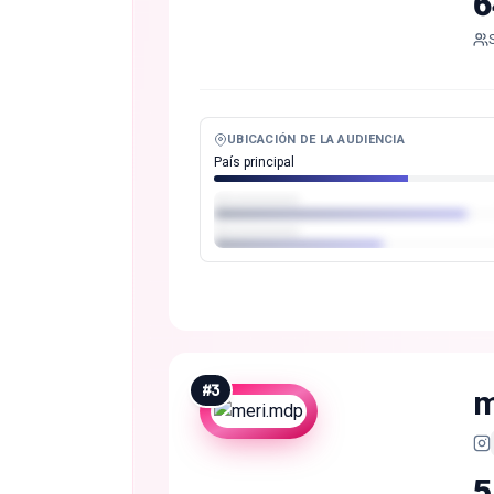
6
UBICACIÓN DE LA AUDIENCIA
País principal
#
3
m
5