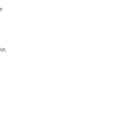
ir
or,