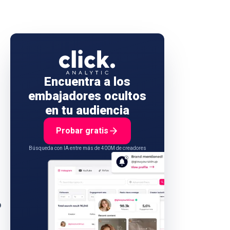
Encuentra a los
embajadores ocultos
en tu audiencia
Probar gratis
Búsqueda con IA entre más de 400M de creadores
o