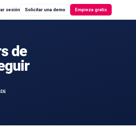
iar sesión
Solicitar una demo
Empieza gratis
rs de
eguir
026