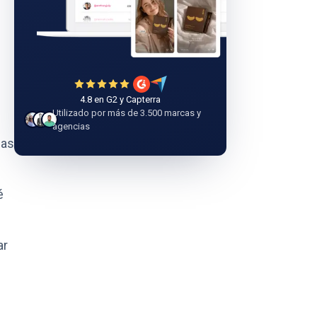
4.8 en G2 y Capterra
Utilizado por más de 3.500 marcas y
agencias
las
é
ar