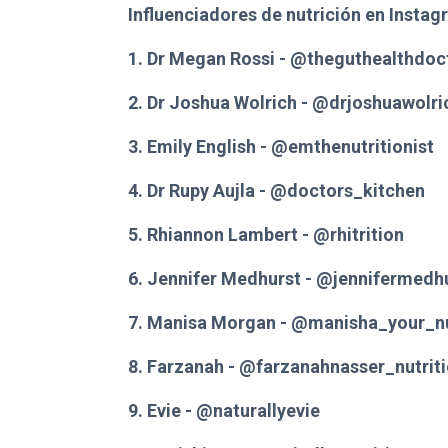
Influenciadores de nutrición en Instag
1. Dr Megan Rossi - @theguthealthdoc
2. Dr Joshua Wolrich - @drjoshuawolri
3. Emily English - @emthenutritionist
4. Dr Rupy Aujla - @doctors_kitchen
5. Rhiannon Lambert - @rhitrition
6. Jennifer Medhurst - @jennifermedh
7. Manisa Morgan - @manisha_your_nut
8. Farzanah - @farzanahnasser_nutrit
9. Evie - @naturallyevie