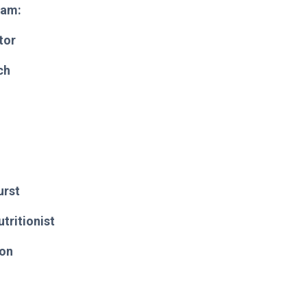
ram:
tor
ch
urst
ritionist
ion