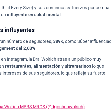
th at Every Size) y sus continuos esfuerzos por combat
n un
influyente en salud mental
.
es influyentes
gran número de seguidores,
389K
, como Súper influenciad
gement del 2,03%
.
en Instagram, la Dra. Wolrich atrae a un público muy
 en
restaurantes, alimentación y ultramarinos
lo que
s intereses de sus seguidores, lo que refleja su fuerte
hua Wolrich MBBS MRCS (@drjoshuawolrich)