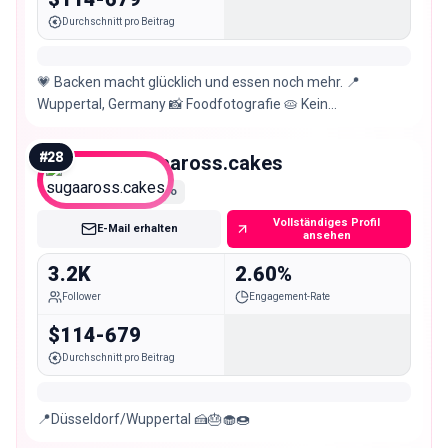
Durchschnitt pro Beitrag
💗 Backen macht glücklich und essen noch mehr. 📍
Wuppertal, Germany 📸 Foodfotografie 🥧 Kein
Tortenverkauf
#
28
sugaaross.cakes
Nano
Vollständiges Profil
E-Mail erhalten
ansehen
3.2K
2.60%
Follower
Engagement-Rate
$114-679
Durchschnitt pro Beitrag
📍Düsseldorf/Wuppertal 🍰🎂🧁🍩