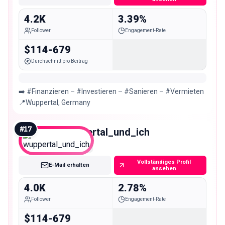
4.2K
3.39%
Follower
Engagement-Rate
$114-679
Durchschnitt pro Beitrag
➡️ #Finanzieren – #Investieren – #Sanieren – #Vermieten
📍Wuppertal, Germany ⠀
#
17
wuppertal_und_ich
Nano
Vollständiges Profil
E-Mail erhalten
ansehen
4.0K
2.78%
Follower
Engagement-Rate
$114-679