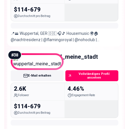
$114-679
Durchschnitt pro Beitrag
📍🚟 Wuppertal, GER 🇩🇪 🎧🎵 Housemusic 🌍🏠
@nachtresidenz | @flamingoroyal | @nohoclub |
@theparadise.now | @theparadisenow.club |
#
38
wuppertal_meine_stadt
Nano
Vollständiges Profil
E-Mail erhalten
ansehen
2.6K
4.46%
Follower
Engagement-Rate
$114-679
Durchschnitt pro Beitrag