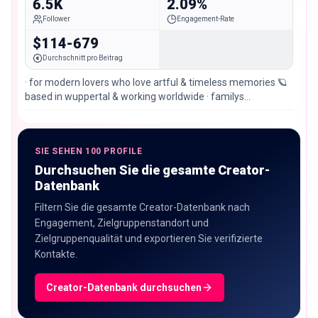
6.5K
2.09%
Follower
Engagement-Rate
$114-679
Durchschnitt pro Beitrag
· for modern lovers who love artful & timeless memories 🪐
based in wuppertal & working worldwide · familys
@pattuska_photography · bookings↴
SIE SEHEN 100 PROFILE
Durchsuchen Sie die gesamte Creator-
Datenbank
Filtern Sie die gesamte Creator-Datenbank nach
Engagement, Zielgruppenstandort und
Zielgruppenqualität und exportieren Sie verifizierte
Kontakte.
Creator-Datenbank durchsuchen