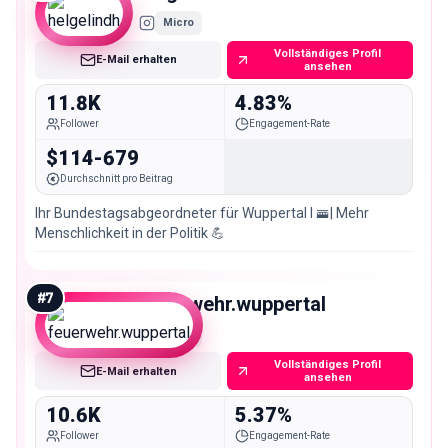
Micro
Vollständiges Profil
E-Mail erhalten
ansehen
11.8K
4.83%
Follower
Engagement-Rate
$114-679
Durchschnitt pro Beitrag
Ihr Bundestagsabgeordneter für Wuppertal I 🚟| Mehr
Menschlichkeit in der Politik 💪
#
7
feuerwehr.wuppertal
Micro
Vollständiges Profil
E-Mail erhalten
ansehen
10.6K
5.37%
Follower
Engagement-Rate