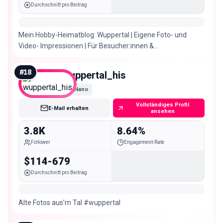
Durchschnitt pro Beitrag
Mein Hobby-Heimatblog: Wuppertal | Eigene Foto- und
Video- Impressionen | Für Besucher:innen &
Wuppertaler:innen @wuppertal_und_ich
#
18
wuppertal_his
Nano
Vollständiges Profil
E-Mail erhalten
ansehen
3.8K
8.64%
Follower
Engagement-Rate
$114-679
Durchschnitt pro Beitrag
Alte Fotos aus’m Tal #wuppertal