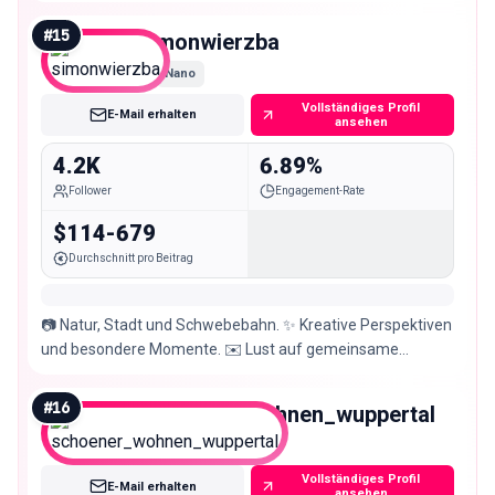
#
15
simonwierzba
Nano
Vollständiges Profil
E-Mail erhalten
ansehen
4.2K
6.89%
Follower
Engagement-Rate
$114-679
Durchschnitt pro Beitrag
📷 Natur, Stadt und Schwebebahn. ✨ Kreative Perspektiven
und besondere Momente. ✉️ Lust auf gemeinsame
Projekte? Schreib mir!
#
16
schoener_wohnen_wuppertal
Nano
Vollständiges Profil
E-Mail erhalten
ansehen