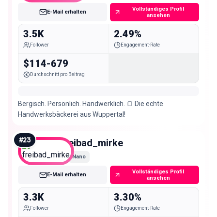
Vollständiges Profil
E-Mail erhalten
ansehen
3.5K
2.49%
Follower
Engagement-Rate
$114-679
Durchschnitt pro Beitrag
Bergisch. Persönlich. Handwerklich. 🍞 Die echte
Handwerksbäckerei aus Wuppertal!
#
23
freibad_mirke
Nano
Vollständiges Profil
E-Mail erhalten
ansehen
3.3K
3.30%
Follower
Engagement-Rate