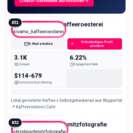
Creator-Datenbank durchsuchen
#
31
kivamo_kaffeeroesterei
Nano
Vollständiges Profil
E-Mail erhalten
ansehen
3.1K
6.22%
Follower
Engagement-Rate
$114-679
Durchschnitt pro Beitrag
Lokal gerösteter Kaffee x Selbstgebackenes aus Wuppertal
📍 Kaffeerösterei | Café
#
32
christinschmitzfotografie
Nano