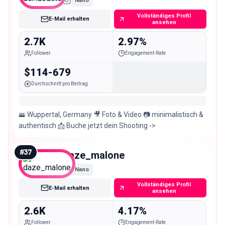
Nano
Vollständiges Profil
E-Mail erhalten
ansehen
2.7K
2.97%
Follower
Engagement-Rate
$114-679
Durchschnitt pro Beitrag
🚟 Wuppertal, Germany 🎥 Foto & Video 📷 minimalistisch &
authentisch 📩 Buche jetzt dein Shooting ->
#
37
daze_malone
Nano
Vollständiges Profil
E-Mail erhalten
ansehen
2.6K
4.17%
Follower
Engagement-Rate