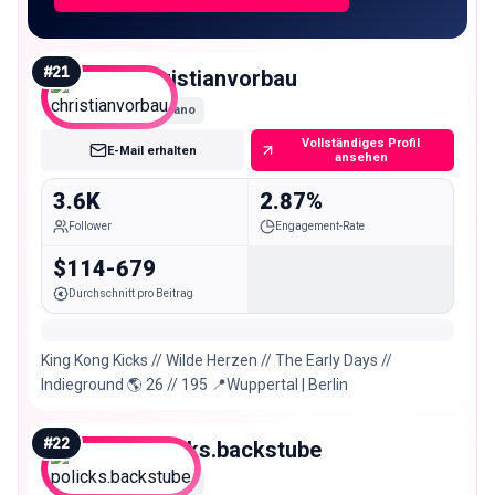
#
21
christianvorbau
Nano
Vollständiges Profil
E-Mail erhalten
ansehen
3.6K
2.87%
Follower
Engagement-Rate
$114-679
Durchschnitt pro Beitrag
King Kong Kicks // Wilde Herzen // The Early Days //
Indieground 🌎 26 // 195 📍Wuppertal | Berlin
#
22
policks.backstube
Nano