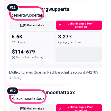
#
11
oelbergwuppertal
Nano
Vollständiges Profil
E-Mail erhalten
ansehen
5.6K
3.27%
Follower
Engagement-Rate
$114-679
Durchschnitt pro Beitrag
Multikulturelles Quartier Nachbarschaftsaccount #42105
#ölberg
#
12
xblackmoontattoox
Nano
Vollständiges Profil
E-Mail erhalten
ansehen