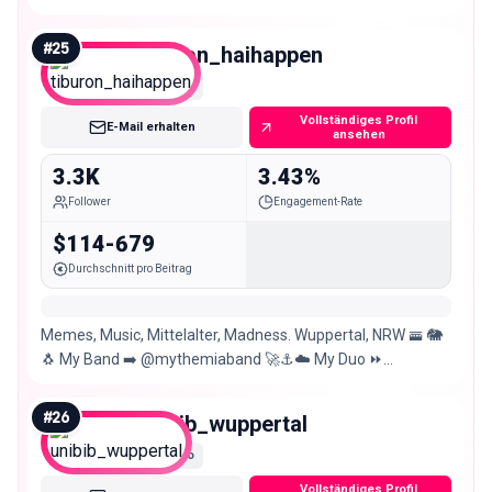
#
25
tiburon_haihappen
Nano
Vollständiges Profil
E-Mail erhalten
ansehen
3.3K
3.43%
Follower
Engagement-Rate
$114-679
Durchschnitt pro Beitrag
Memes, Music, Mittelalter, Madness. Wuppertal, NRW 🚟 🐘
🐧 My Band ➡️ @mythemiaband 🚀⚓☁️ My Duo ⏩
@duomumpitz 🍻🧡💛❤️
#
26
unibib_wuppertal
Nano
Vollständiges Profil