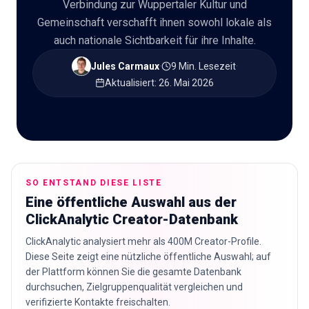
Verbindung zur Wuppertaler Kultur und
Gemeinschaft verschafft ihnen sowohl lokale als
🇩🇪
DE
auch nationale Sichtbarkeit für ihre Inhalte.
Jules Carmaux
·
9 Min. Lesezeit
·
Aktualisiert
:
26. Mai 2026
SO ENTSTAND DIESE LISTE
Eine öffentliche Auswahl aus der
ClickAnalytic Creator-Datenbank
ClickAnalytic analysiert mehr als 400M Creator-Profile.
Diese Seite zeigt eine nützliche öffentliche Auswahl; auf
der Plattform können Sie die gesamte Datenbank
durchsuchen, Zielgruppenqualität vergleichen und
verifizierte Kontakte freischalten.