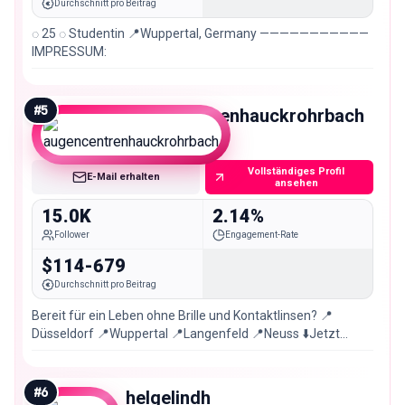
Durchschnitt pro Beitrag
◌ 25 ◌ Studentin 📍Wuppertal, Germany ———————————
IMPRESSUM:
#
5
augencentrenhauckrohrbach
Micro
Vollständiges Profil
E-Mail erhalten
ansehen
15.0K
2.14%
Follower
Engagement-Rate
$114-679
Durchschnitt pro Beitrag
Bereit für ein Leben ohne Brille und Kontaktlinsen? 📍
Düsseldorf 📍Wuppertal 📍Langenfeld 📍Neuss ⬇️Jetzt
Termin vereinbaren
#
6
helgelindh