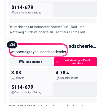
$114-679
Durchschnitt pro Beitrag
Deutschlands 🛤 bahnbrechendster Fuß-, Rad- und
Skateweg durch Wuppertal 🚟 Taggt eure Fotos mit
#nordbahntrasse, damit wir sie hier teilen dürfen! 💚
#
34
wuppertalgreyhoundscheerleader
Nano
Vollständiges Profil
E-Mail erhalten
ansehen
3.0K
4.78%
Follower
Engagement-Rate
$114-679
Durchschnitt pro Beitrag