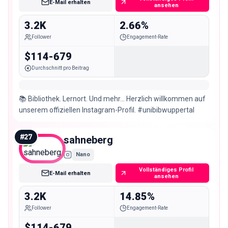
E-Mail erhalten
ansehen
3.2K
2.66%
Follower
Engagement-Rate
$114-679
Durchschnitt pro Beitrag
📚 Bibliothek. Lernort. Und mehr… Herzlich willkommen auf
unserem offiziellen Instagram-Profil. #unibibwuppertal
#
27
sahneberg
Nano
Vollständiges Profil
E-Mail erhalten
ansehen
3.2K
14.85%
Follower
Engagement-Rate
$114-679