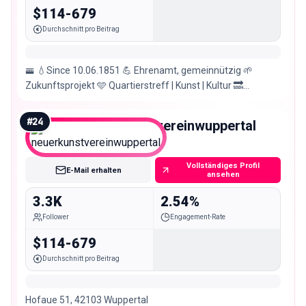
$114-679
Durchschnitt pro Beitrag
🚟 💧Since 10.06.1851 💪 Ehrenamt, gemeinnützig 🌱
Zukunftsprojekt 🩵 Quartierstreff | Kunst | Kultur 🔜
1.Naturfreibad im Bergischen Städtedreieck
#
24
neuerkunstvereinwuppertal
Nano
Vollständiges Profil
E-Mail erhalten
ansehen
3.3K
2.54%
Follower
Engagement-Rate
$114-679
Durchschnitt pro Beitrag
Hofaue 51, 42103 Wuppertal