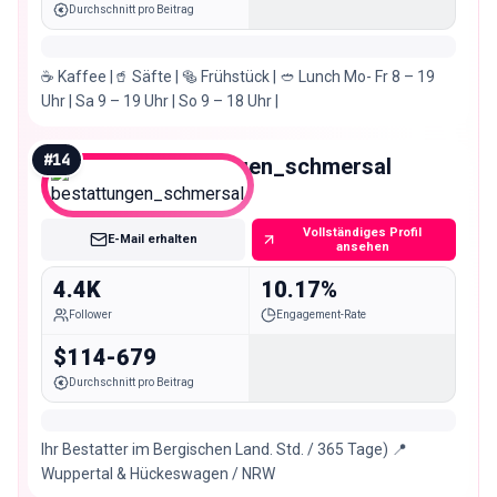
Durchschnitt pro Beitrag
☕️ Kaffee |🥤 Säfte | 🥯 Frühstück | 🥙 Lunch Mo- Fr 8 – 19
Uhr | Sa 9 – 19 Uhr | So 9 – 18 Uhr |
#
14
bestattungen_schmersal
Nano
Vollständiges Profil
E-Mail erhalten
ansehen
4.4K
10.17%
Follower
Engagement-Rate
$114-679
Durchschnitt pro Beitrag
Ihr Bestatter im Bergischen Land. Std. / 365 Tage) 📍
Wuppertal & Hückeswagen / NRW