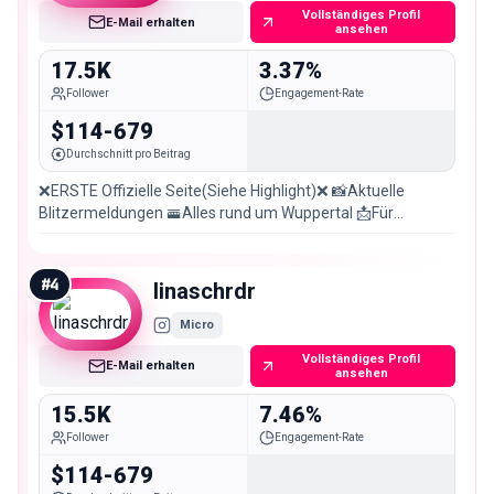
Vollständiges Profil
E-Mail erhalten
ansehen
17.5K
3.37%
Follower
Engagement-Rate
$114-679
Durchschnitt pro Beitrag
❌ERSTE Offizielle Seite(Siehe Highlight)❌ 📸Aktuelle
Blitzermeldungen 🚟Alles rund um Wuppertal 📩Für
Werbeanfragen
#
4
linaschrdr
Micro
Vollständiges Profil
E-Mail erhalten
ansehen
15.5K
7.46%
Follower
Engagement-Rate
$114-679