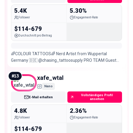
5.4K
5.30%
Follower
Engagement-Rate
$114-679
Durchschnitt pro Beitrag
🌈COLOUR TATTOOS🌈 Nerd Artist from Wuppertal
Germany 🇩🇪 @chasing_tattoosupply PRO TEAM Guest
artist in Canada 🇨🇦 booking&questions‼️👇🏻
#
13
xafe_wtal
Nano
Vollständiges Profil
E-Mail erhalten
ansehen
4.8K
2.36%
Follower
Engagement-Rate
$114-679