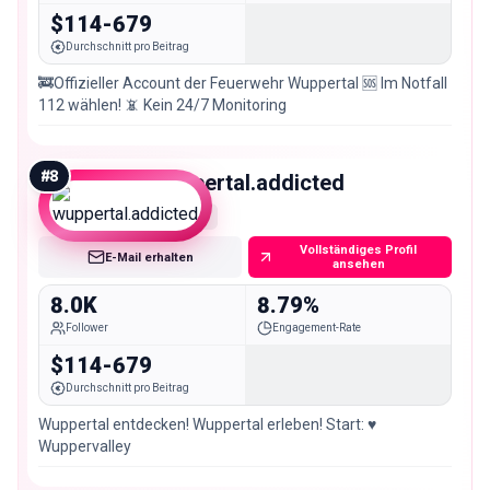
$114-679
Durchschnitt pro Beitrag
🚒Offizieller Account der Feuerwehr Wuppertal 🆘 Im Notfall
112 wählen! 📵 Kein 24/7 Monitoring
#
8
wuppertal.addicted
Nano
Vollständiges Profil
E-Mail erhalten
ansehen
8.0K
8.79%
Follower
Engagement-Rate
$114-679
Durchschnitt pro Beitrag
Wuppertal entdecken! Wuppertal erleben! Start: ♥️
Wuppervalley