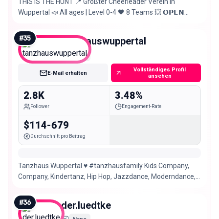
THIS IS THE HUNT 📍 Größter Cheerleader Verein in
Wuppertal 📣 All ages | Level 0-4 🖤 8 Teams 💥 𝗢𝗣𝗘𝗡
𝗦𝗣𝗢𝗧𝗦 – DM now! TRYOUT⬇️
#
35
tanzhauswuppertal
Nano
Vollständiges Profil
E-Mail erhalten
ansehen
2.8K
3.48%
Follower
Engagement-Rate
$114-679
Durchschnitt pro Beitrag
Tanzhaus Wuppertal ♥️ #tanzhausfamily Kids Company,
Company, Kindertanz, Hip Hop, Jazzdance, Moderndance,
Gesellschaftstanz, Commercial, Urban u.v.m.
#
36
der.luedtke