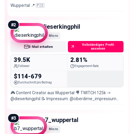
Wuppertal 📍 🇵🇸
#
2
dieserkingphil
Micro
Vollständiges Profil
E-Mail erhalten
ansehen
39.5K
2.81%
Follower
Engagement-Rate
$114-679
Durchschnitt pro Beitrag
🎮 Content Creator aus Wuppertal 🎥 TWITCH 125k ->
@dieserkingphil 📝 Impressum: @ciberdime_impressum
NEUSTES VIDEO:
#
3
b7_wuppertal
Micro