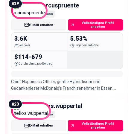
#
19
marcuspruente
Nano
Vollständiges Profil
E-Mail erhalten
ansehen
3.6K
5.53%
Follower
Engagement-Rate
$114-679
Durchschnitt pro Beitrag
Chief Happiness Officer, gentle Hypnotiseur und
Gedankenleser McDonald’s Franchisenehmer in Essen,
Mülheim a.d. Ruhr, Wuppertal, Ratingen und Velbert
#
20
helios.wuppertal
Nano
Vollständiges Profil
E-Mail erhalten
ansehen