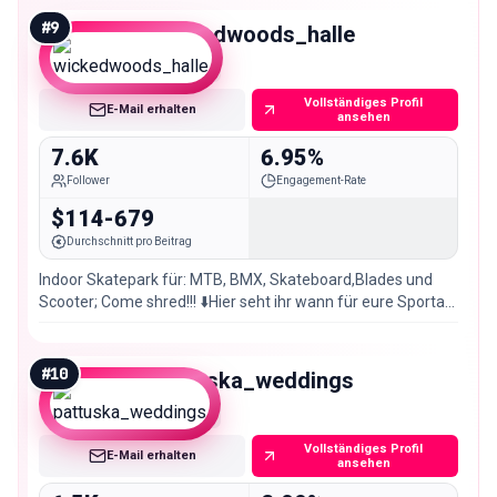
#
9
wickedwoods_halle
Nano
Vollständiges Profil
E-Mail erhalten
ansehen
7.6K
6.95%
Follower
Engagement-Rate
$114-679
Durchschnitt pro Beitrag
Indoor Skatepark für: MTB, BMX, Skateboard,Blades und
Scooter; Come shred!!! ⬇️Hier seht ihr wann für eure Sportart
die Halle geöffnet ist ⬇️
#
10
pattuska_weddings
Nano
Vollständiges Profil
E-Mail erhalten
ansehen