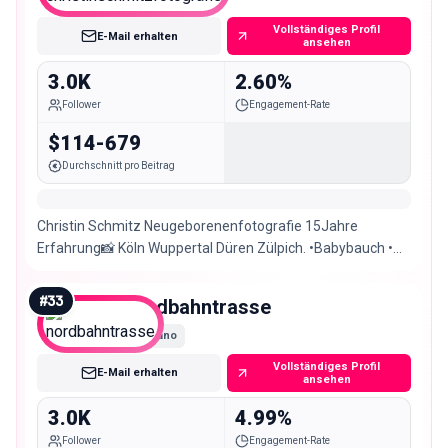
Vollständiges Profil
E-Mail erhalten
ansehen
3.0K
2.60%
Follower
Engagement-Rate
$114-679
Durchschnitt pro Beitrag
Christin Schmitz Neugeborenenfotografie 15Jahre
Erfahrung📸 Köln Wuppertal Düren Zülpich. •Babybauch •
Hochzeiten • Familien • Newborn • Cakesmash
#
33
nordbahntrasse
Nano
Vollständiges Profil
E-Mail erhalten
ansehen
3.0K
4.99%
Follower
Engagement-Rate