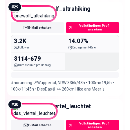
#
29
lonewolf_ultrahiking
Nano
Vollständiges Profil
E-Mail erhalten
ansehen
3.2K
14.07%
Follower
Engagement-Rate
$114-679
Durchschnitt pro Beitrag
#norunning 📍Wuppertal, NRW 336k/48h • 100mi/19,5h •
100k/11:45h • DiesDas🍍 👀 260km Hike ans Meer ⤵️
#
30
das_viertel_leuchtet
Nano
Vollständiges Profil
E-Mail erhalten
ansehen