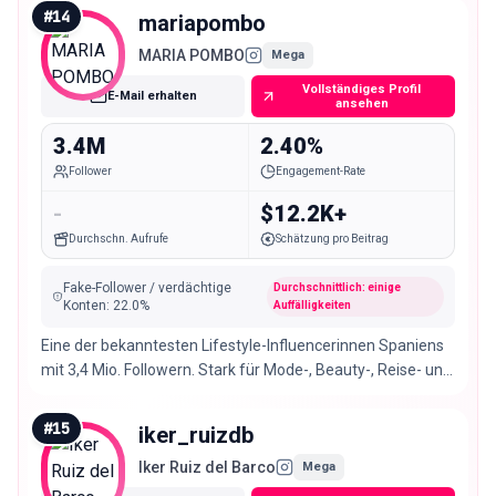
#
14
mariapombo
MARIA POMBO
Mega
Vollständiges Profil
E-Mail erhalten
ansehen
3.4M
2.40%
Follower
Engagement-Rate
-
$12.2K+
Durchschn. Aufrufe
Schätzung pro Beitrag
Fake-Follower / verdächtige
Durchschnittlich: einige
Konten
:
22.0
%
Auffälligkeiten
Eine der bekanntesten Lifestyle-Influencerinnen Spaniens
mit 3,4 Mio. Followern. Stark für Mode-, Beauty-, Reise- und
Familienmarken.
#
15
iker_ruizdb
Iker Ruiz del Barco
Mega