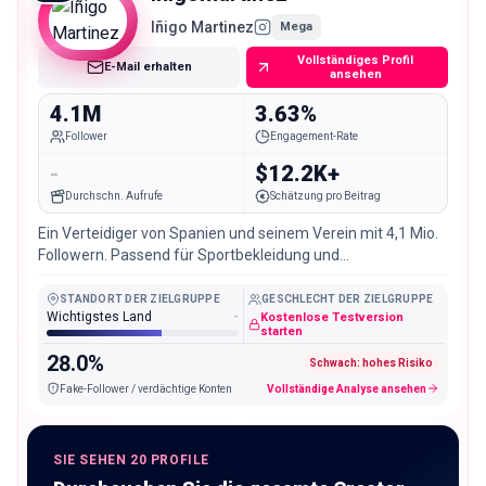
Iñigo Martinez
Mega
Vollständiges Profil
E-Mail erhalten
ansehen
4.1M
3.63%
Follower
Engagement-Rate
-
$12.2K+
Durchschn. Aufrufe
Schätzung pro Beitrag
Ein Verteidiger von Spanien und seinem Verein mit 4,1 Mio.
Followern. Passend für Sportbekleidung und
fußballgeführte Kampagnen.
STANDORT DER ZIELGRUPPE
GESCHLECHT DER ZIELGRUPPE
Wichtigstes Land
-
Kostenlose Testversion
starten
28.0%
Schwach: hohes Risiko
Fake-Follower / verdächtige Konten
Vollständige Analyse ansehen
SIE SEHEN 20 PROFILE