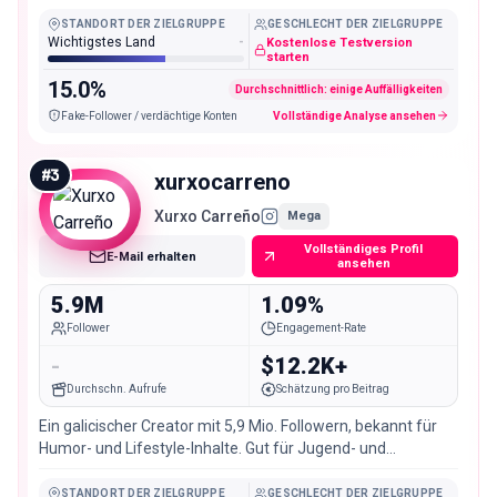
Entertainment-Marken.
STANDORT DER ZIELGRUPPE
GESCHLECHT DER ZIELGRUPPE
Wichtigstes Land
-
Kostenlose Testversion
starten
15.0%
Durchschnittlich: einige Auffälligkeiten
Fake-Follower / verdächtige Konten
Vollständige Analyse ansehen
#
3
xurxocarreno
Xurxo Carreño
Mega
Vollständiges Profil
E-Mail erhalten
ansehen
5.9M
1.09%
Follower
Engagement-Rate
-
$12.2K+
Durchschn. Aufrufe
Schätzung pro Beitrag
Ein galicischer Creator mit 5,9 Mio. Followern, bekannt für
Humor- und Lifestyle-Inhalte. Gut für Jugend- und
Entertainment-Marken.
STANDORT DER ZIELGRUPPE
GESCHLECHT DER ZIELGRUPPE