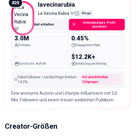
#
20
lavecinarubia
La Vecina Rubia 🩷
Mega
Vollständiges Profil
E-Mail erhalten
ansehen
3.0M
0.45%
Follower
Engagement-Rate
-
$12.2K+
Durchschn. Aufrufe
Schätzung pro Beitrag
Fake-Follower / verdächtige Konten
:
Gut: glaubwürdige
14.0
%
Zielgruppe
Eine anonyme Autorin und Lifestyle-Influencerin mit 3,0
Mio. Followern und einem treuen weiblichen Publikum.
Passend für Mode-, Beauty- und Lifestyle-Marken.
Creator-Größen