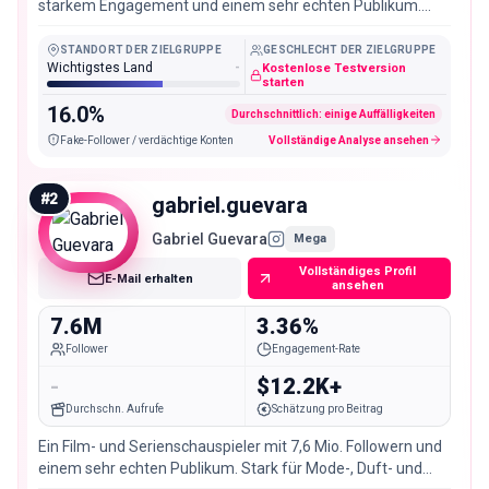
starkem Engagement und einem sehr echten Publikum.
Passend für Film-, Mode- und Beauty-Kampagnen.
STANDORT DER ZIELGRUPPE
GESCHLECHT DER ZIELGRUPPE
Wichtigstes Land
-
Kostenlose Testversion
starten
16.0%
Durchschnittlich: einige Auffälligkeiten
Fake-Follower / verdächtige Konten
Vollständige Analyse ansehen
#
2
gabriel.guevara
Gabriel Guevara
Mega
Vollständiges Profil
E-Mail erhalten
ansehen
7.6M
3.36%
Follower
Engagement-Rate
-
$12.2K+
Durchschn. Aufrufe
Schätzung pro Beitrag
Ein Film- und Serienschauspieler mit 7,6 Mio. Followern und
einem sehr echten Publikum. Stark für Mode-, Duft- und