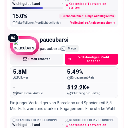
Wichtigstes Land
-
Kostenlose Testversion
starten
15.0%
Durchschnittlich: einige Auffälligkeiten
Fake-Follower / verdächtige Konten
Vollständige Analyse ansehen
#
4
paucubarsi
paucubarsí
Mega
Vollständiges Profil
E-Mail erhalten
ansehen
5.8M
5.49%
Follower
Engagement-Rate
-
$12.2K+
Durchschn. Aufrufe
Schätzung pro Beitrag
Ein junger Verteidiger von Barcelona und Spanien mit 5,8
Mio. Followern und starkem Engagement. Eine starke Wahl
für Sportbekleidung und Jugendmarken.
STANDORT DER ZIELGRUPPE
GESCHLECHT DER ZIELGRUPPE
Wichtigstes Land
-
Kostenlose Testversion