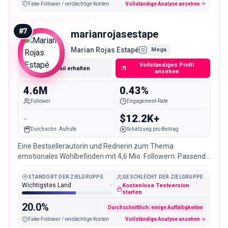
Fake-Follower / verdächtige Konten
Vollständige Analyse ansehen
#
7
marianrojasestape
Marian Rojas Estapé
Mega
Vollständiges Profil
E-Mail erhalten
ansehen
4.6M
0.43%
Follower
Engagement-Rate
-
$12.2K+
Durchschn. Aufrufe
Schätzung pro Beitrag
Eine Bestsellerautorin und Rednerin zum Thema
emotionales Wohlbefinden mit 4,6 Mio. Followern. Passend
für Bücher-, Event- und Wohlbefinden-Marken, mit einem
ruhigeren, weniger produktorientierten Publikum.
STANDORT DER ZIELGRUPPE
GESCHLECHT DER ZIELGRUPPE
Wichtigstes Land
-
Kostenlose Testversion
starten
20.0%
Durchschnittlich: einige Auffälligkeiten
Fake-Follower / verdächtige Konten
Vollständige Analyse ansehen