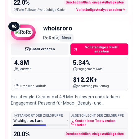
22.0%
Durchschnittlich: einige Auffälligkeiten
Fake-Follower / verdächtige Konten
Vollständige Analyse ansehen
#
6
whoisroro
RoRo
Mega
Vollständiges Profil
E-Mail erhalten
ansehen
4.8M
5.34%
Follower
Engagement-Rate
-
$12.2K+
Durchschn. Aufrufe
Schätzung pro Beitrag
Ein Lifestyle-Creator mit 4,8 Mio. Followern und starkem
Engagement. Passend für Mode-, Beauty- und
Jugendmarken.
STANDORT DER ZIELGRUPPE
GESCHLECHT DER ZIELGRUPPE
Wichtigstes Land
-
Kostenlose Testversion
starten
20.0%
Durchschnittlich: einige Auffälligkeiten