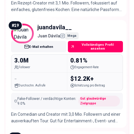
Ein Rezept-Creator mit 3,1 Mio. Followern, fokussiert auf
einfaches, glutenfreies Kochen. Eine natürliche Passform
für Food-, Küchen- und Heimmarken.
#
19
juandavila__
Juan Dávila
Mega
Vollständiges Profil
E-Mail erhalten
ansehen
3.0M
0.81%
Follower
Engagement-Rate
-
$12.2K+
Durchschn. Aufrufe
Schätzung pro Beitrag
Fake-Follower / verdächtige Konten
:
Gut: glaubwürdige
9.0
%
Zielgruppe
Ein Comedian und Creator mit 3,0 Mio. Followern und einer
ausverkauften Tour. Gut für Entertainment-, Event- und
Jugendmarken.