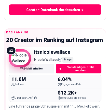
Creator-Datenbank durchsuchen
DAS RANKING
20 Creator im Ranking auf Instagram
#
1
itsnicolewallace
Nicole Wallace
Mega
Vollständiges Profil
E-Mail erhalten
ansehen
11.0M
6.04%
Follower
Engagement-Rate
-
$12.2K+
Durchschn. Aufrufe
Schätzung pro Beitrag
Eine führende junge Schauspielerin mit 11,0 Mio. Followern,