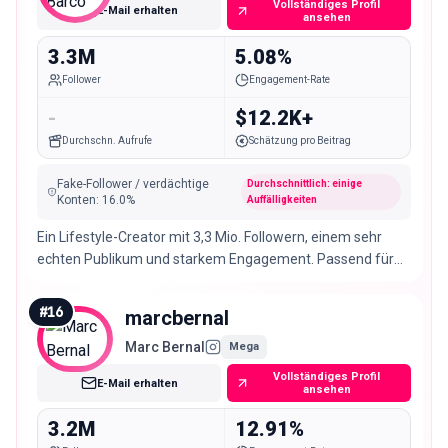
Vollständiges Profil
E-Mail erhalten
ansehen
3.3M
5.08%
Follower
Engagement-Rate
-
$12.2K+
Durchschn. Aufrufe
Schätzung pro Beitrag
Fake-Follower / verdächtige
Durchschnittlich: einige
Konten
:
16.0
%
Auffälligkeiten
Ein Lifestyle-Creator mit 3,3 Mio. Followern, einem sehr
echten Publikum und starkem Engagement. Passend für
Mode- und Jugendmarken.
#
16
marcbernal
Marc Bernal
Mega
Vollständiges Profil
E-Mail erhalten
ansehen
3.2M
12.91%