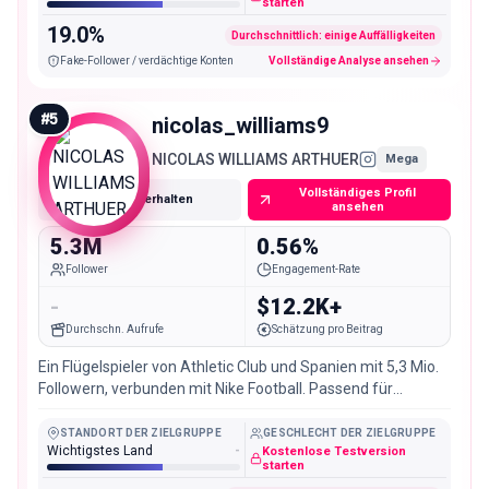
starten
19.0%
Durchschnittlich: einige Auffälligkeiten
Fake-Follower / verdächtige Konten
Vollständige Analyse ansehen
#
5
nicolas_williams9
NICOLAS WILLIAMS ARTHUER
Mega
Vollständiges Profil
E-Mail erhalten
ansehen
5.3M
0.56%
Follower
Engagement-Rate
-
$12.2K+
Durchschn. Aufrufe
Schätzung pro Beitrag
Ein Flügelspieler von Athletic Club und Spanien mit 5,3 Mio.
Followern, verbunden mit Nike Football. Passend für
Sportbekleidung und fußballgeführte Kampagnen.
STANDORT DER ZIELGRUPPE
GESCHLECHT DER ZIELGRUPPE
Wichtigstes Land
-
Kostenlose Testversion
starten