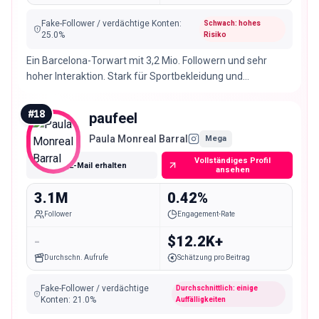
Fake-Follower / verdächtige Konten
:
Schwach: hohes
25.0
%
Risiko
Ein Barcelona-Torwart mit 3,2 Mio. Followern und sehr
hoher Interaktion. Stark für Sportbekleidung und
Jugendmarken, wenn die Reaktion zählt, wobei sich bei
dieser Rate eine kurze Authentizitätsprüfung lohnt.
#
18
paufeel
Paula Monreal Barral
Mega
Vollständiges Profil
E-Mail erhalten
ansehen
3.1M
0.42%
Follower
Engagement-Rate
-
$12.2K+
Durchschn. Aufrufe
Schätzung pro Beitrag
Fake-Follower / verdächtige
Durchschnittlich: einige
Konten
:
21.0
%
Auffälligkeiten