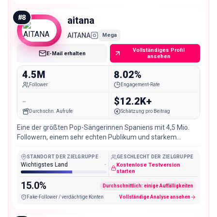
#
8
aitana
AITANA
Mega
Vollständiges Profil
E-Mail erhalten
ansehen
4.5M
8.02%
Follower
Engagement-Rate
-
$12.2K+
Durchschn. Aufrufe
Schätzung pro Beitrag
Eine der größten Pop-Sängerinnen Spaniens mit 4,5 Mio.
Followern, einem sehr echten Publikum und starkem
Engagement. Hervorragend für Musik-, Mode- und Beauty-
Kampagnen.
STANDORT DER ZIELGRUPPE
GESCHLECHT DER ZIELGRUPPE
Wichtigstes Land
-
Kostenlose Testversion
starten
15.0%
Durchschnittlich: einige Auffälligkeiten
Fake-Follower / verdächtige Konten
Vollständige Analyse ansehen