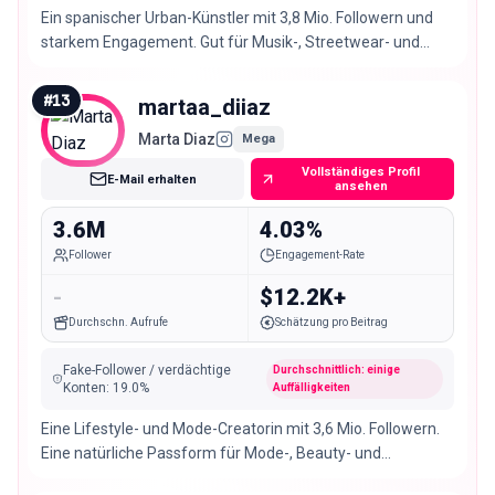
Ein spanischer Urban-Künstler mit 3,8 Mio. Followern und
starkem Engagement. Gut für Musik-, Streetwear- und
Jugendmarken.
#
13
martaa_diiaz
Marta Diaz
Mega
Vollständiges Profil
E-Mail erhalten
ansehen
3.6M
4.03%
Follower
Engagement-Rate
-
$12.2K+
Durchschn. Aufrufe
Schätzung pro Beitrag
Fake-Follower / verdächtige
Durchschnittlich: einige
Konten
:
19.0
%
Auffälligkeiten
Eine Lifestyle- und Mode-Creatorin mit 3,6 Mio. Followern.
Eine natürliche Passform für Mode-, Beauty- und
Jugendmarken.