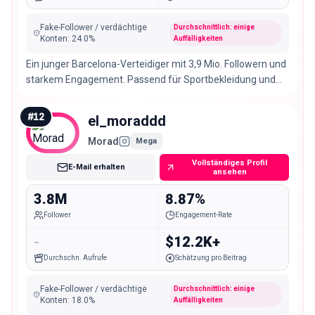
Fake-Follower / verdächtige
Durchschnittlich: einige
Konten
:
24.0
%
Auffälligkeiten
Ein junger Barcelona-Verteidiger mit 3,9 Mio. Followern und
starkem Engagement. Passend für Sportbekleidung und
Jugendmarken.
#
12
el_moraddd
Morad
Mega
Vollständiges Profil
E-Mail erhalten
ansehen
3.8M
8.87%
Follower
Engagement-Rate
-
$12.2K+
Durchschn. Aufrufe
Schätzung pro Beitrag
Fake-Follower / verdächtige
Durchschnittlich: einige
Konten
:
18.0
%
Auffälligkeiten