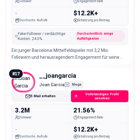
Follower
Engagement-Rate
-
$12.2K+
Durchschn. Aufrufe
Schätzung pro Beitrag
Fake-Follower / verdächtige
Durchschnittlich: einige
Konten
:
24.0
%
Auffälligkeiten
Ein junger Barcelona-Mittelfeldspieler mit 3,2 Mio.
Followern und herausragendem Engagement für seine
Größe. Eine starke Wahl für Sportbekleidung und
Jugendmarken.
#
17
__joangarcia
Joan Garcia
Mega
Vollständiges Profil
E-Mail erhalten
ansehen
3.2M
21.56%
Follower
Engagement-Rate
-
$12.2K+
Durchschn. Aufrufe
Schätzung pro Beitrag