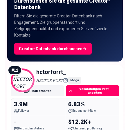
Durchsuchen Sie die gesamte Creator-
Datenbank
Filtern Sie die gesamte Creator-Datenbank nach
Engagement, Zielgruppenstandort und
Zielgruppenqualität und exportieren Sie verifizierte
Kontakte.
Creator-Datenbank durchsuchen
#
11
hctorforrt_
𝐻𝐸𝐶𝑇𝑂𝑅 𝐹𝑂𝑅𝑇
Mega
Vollständiges Profil
E-Mail erhalten
ansehen
3.9M
6.83%
Follower
Engagement-Rate
-
$12.2K+
Durchschn. Aufrufe
Schätzung pro Beitrag