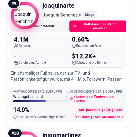
#
9
joaquinarte
Joaquin Sanchez
Mega
Vollständiges Profil
E-Mail erhalten
ansehen
4.1M
0.60%
Follower
Engagement-Rate
-
$12.2K+
Durchschn. Aufrufe
Schätzung pro Beitrag
Ein ehemaliger Fußballer, der zur TV- und
Persönlichkeitsfigur wurde, mit 4,1 Mio. Followern. Passend
für Entertainment-, Sport- und Massenmarktmarken.
STANDORT DER ZIELGRUPPE
GESCHLECHT DER ZIELGRUPPE
Wichtigstes Land
-
Kostenlose Testversion
starten
14.0%
Gut: glaubwürdige Zielgruppe
Fake-Follower / verdächtige Konten
Vollständige Analyse ansehen
#
10
inigomartinez