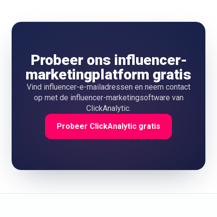
database. Neem contact op met een persoonlijk bericht, bied
productgeschenken of een eerlijk tarief aan en geef een
duidelijke briefing met de belangrijkste boodschappen,
waarbij je ruimte laat voor creatieve vrijheid.
Probeer ons influencer-
marketingplatform gratis
Vind influencer-e-mailadressen en neem contact
op met de influencer-marketingsoftware van
ClickAnalytic.
Probeer ClickAnalytic gratis