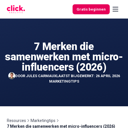
Skip to content
Gratis beginnen
7 Merken die
Functies
samenwerken met micro-
Gratis
influencers (2026)
tools
DOOR
JULES CARMAUX
LAATST BIJGEWERKT: 26 APRIL 2026
MARKETINGTIPS
Resources
Marketingtips
7 Merken die samenwerken met micro-influencers (2026)