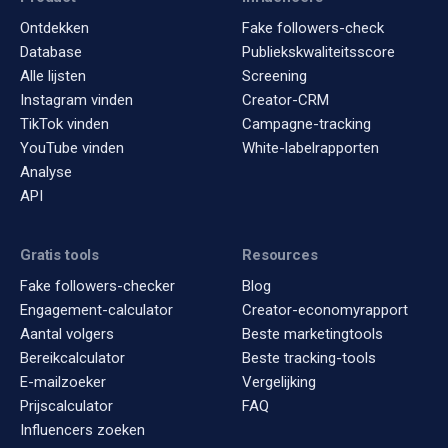
Ontdekken
Fake followers-check
Database
Publiekskwaliteitsscore
Alle lijsten
Screening
Instagram vinden
Creator-CRM
TikTok vinden
Campagne-tracking
YouTube vinden
White-labelrapporten
Analyse
API
Gratis tools
Resources
Fake followers-checker
Blog
Engagement-calculator
Creator-economyrapport
Aantal volgers
Beste marketingtools
Bereikcalculator
Beste tracking-tools
E-mailzoeker
Vergelijking
Prijscalculator
FAQ
Influencers zoeken