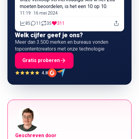
moeten beoordelen, is het een 10 op 10.
11:19 · 16 mei 2024
85
11
35
311
Welk cijfer geef je ons?
Meer dan 3.500 merken en bureaus vonden
topcontentcreators met onze technologie
Gratis proberen
4.8
Geschreven door