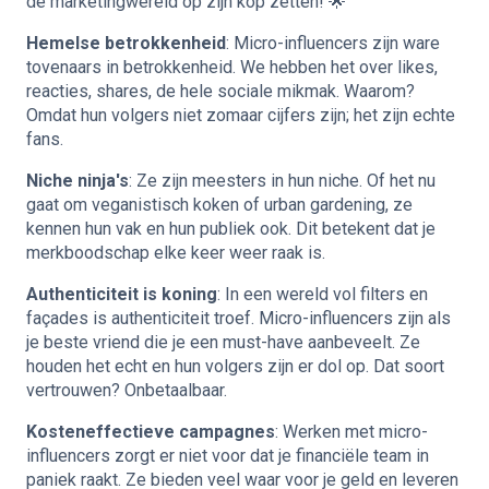
de marketingwereld op zijn kop zetten! 🌟
Hemelse betrokkenheid
: Micro-influencers zijn ware
tovenaars in betrokkenheid. We hebben het over likes,
reacties, shares, de hele sociale mikmak. Waarom?
Omdat hun volgers niet zomaar cijfers zijn; het zijn echte
fans.
Niche ninja's
: Ze zijn meesters in hun niche. Of het nu
gaat om veganistisch koken of urban gardening, ze
kennen hun vak en hun publiek ook. Dit betekent dat je
merkboodschap elke keer weer raak is.
Authenticiteit is koning
: In een wereld vol filters en
façades is authenticiteit troef. Micro-influencers zijn als
je beste vriend die je een must-have aanbeveelt. Ze
houden het echt en hun volgers zijn er dol op. Dat soort
vertrouwen? Onbetaalbaar.
Kosteneffectieve campagnes
: Werken met micro-
influencers zorgt er niet voor dat je financiële team in
paniek raakt. Ze bieden veel waar voor je geld en leveren