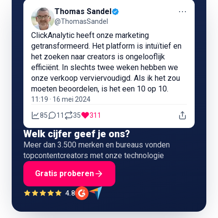
⋯
Thomas Sandel
@ThomasSandel
ClickAnalytic heeft onze marketing
getransformeerd. Het platform is intuïtief en
het zoeken naar creators is ongelooflijk
efficiënt. In slechts twee weken hebben we
onze verkoop verviervoudigd. Als ik het zou
moeten beoordelen, is het een 10 op 10.
11:19 · 16 mei 2024
85
11
35
311
Welk cijfer geef je ons?
Meer dan 3.500 merken en bureaus vonden
topcontentcreators met onze technologie
Gratis proberen
4.8