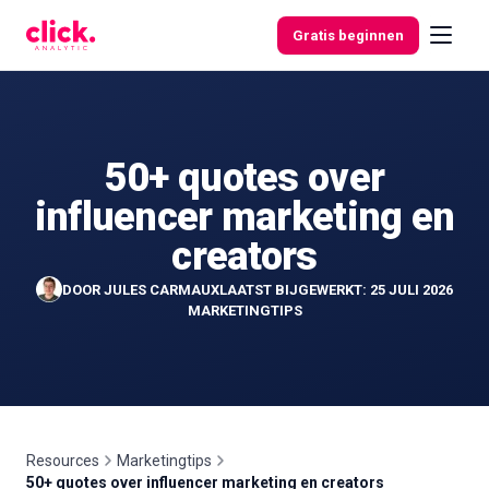
Skip to content
Gratis beginnen
50+ quotes over
Functies
influencer marketing en
Gratis
creators
tools
DOOR
JULES CARMAUX
LAATST BIJGEWERKT: 25 JULI 2026
MARKETINGTIPS
Resources
Marketingtips
50+ quotes over influencer marketing en creators