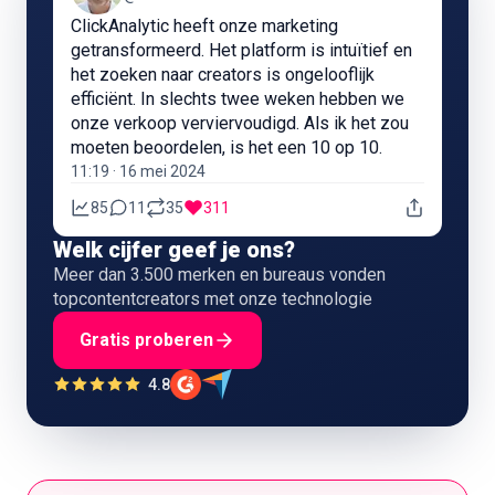
ClickAnalytic heeft onze marketing
getransformeerd. Het platform is intuïtief en
het zoeken naar creators is ongelooflijk
efficiënt. In slechts twee weken hebben we
onze verkoop verviervoudigd. Als ik het zou
moeten beoordelen, is het een 10 op 10.
11:19 · 16 mei 2024
85
11
35
311
Welk cijfer geef je ons?
Meer dan 3.500 merken en bureaus vonden
topcontentcreators met onze technologie
Gratis proberen
4.8