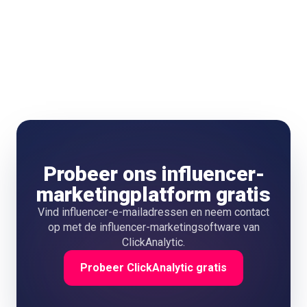
Ze kunnen een workshop openen, een campagneprincipe
kaderen of een gesprek starten. De quote ondersteunt het
argument en vervangt geen bewijs.
Probeer ons influencer-
marketingplatform gratis
Vind influencer-e-mailadressen en neem contact
op met de influencer-marketingsoftware van
ClickAnalytic.
Probeer ClickAnalytic gratis