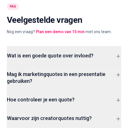
FAQ
Veelgestelde vragen
Nog een vraag?
Plan een demo van 15 min
met ons team.
Wat is een goede quote over invloed?
Een bruikbare quote verbindt invloed met vertrouwen,
Mag ik marketingquotes in een presentatie
relevantie of actie en niet alleen met volgers. Kies er een die
gebruiken?
het punt van je briefing ondersteunt.
Een korte quote met bron kan vaak voor commentaar of
Hoe controleer je een quote?
discussie worden gebruikt, afhankelijk van context en lokale
regels. Controleer de bron en toon de naam.
Zoek de vroegste betrouwbare bron, zoals een speech,
Waarvoor zijn creatorquotes nuttig?
boek, interview of account van de auteur. Vertrouw niet op
een afbeelding zonder bron.