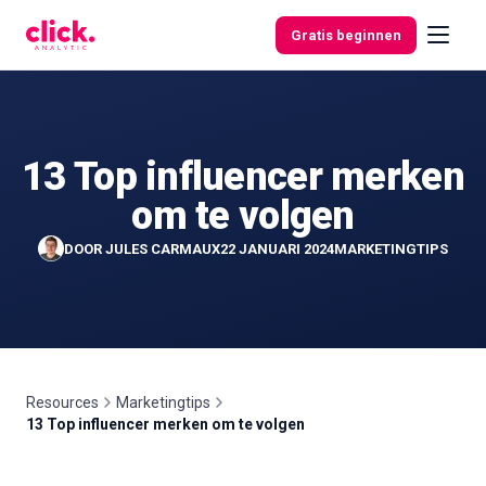
Skip to content
Gratis beginnen
13 Top influencer merken
Functies
om te volgen
Gratis
DOOR
JULES CARMAUX
22 JANUARI 2024
MARKETINGTIPS
tools
Resources
Marketingtips
13 Top influencer merken om te volgen