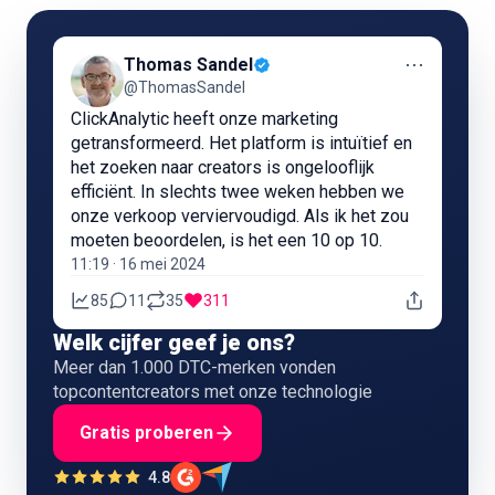
⋯
Thomas Sandel
@ThomasSandel
ClickAnalytic heeft onze marketing
getransformeerd. Het platform is intuïtief en
het zoeken naar creators is ongelooflijk
efficiënt. In slechts twee weken hebben we
onze verkoop verviervoudigd. Als ik het zou
moeten beoordelen, is het een 10 op 10.
11:19 · 16 mei 2024
85
11
35
311
Welk cijfer geef je ons?
Meer dan 1.000 DTC-merken vonden
topcontentcreators met onze technologie
Gratis proberen
4.8