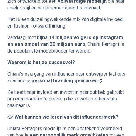
zich ontwikkeld tot een
volwaardige modelijn
die haar
unieke stijl en ondernemersgeest samenvat.
Het is een duizelingwekkende mix van digitale invloed
en fashion-forward thinking.
Vandaag, met
bijna 14 miljoen volgers op Instagram
en een omzet van 30 miljoen euro
, Chiara Ferragni is
de populairste modeblogger ter wereld.
Waarom is het zo succesvol?
Chiara's overgang van influencer naar ontwerper laat ons
zien hoe je
personal branding gebruiken
. 💃
Ze heeft haar invloed en inzicht in haar publiek gebruikt
om een modelijn te creëren die zowel ambitieus als
haalbaar is.
👉 Wat kunnen we leren van dit influencermerk?
Chiara Ferragni's modelijn is een uitstekend voorbeeld
van hoe je
een persoonlijk merk ontwikkelen
tot een