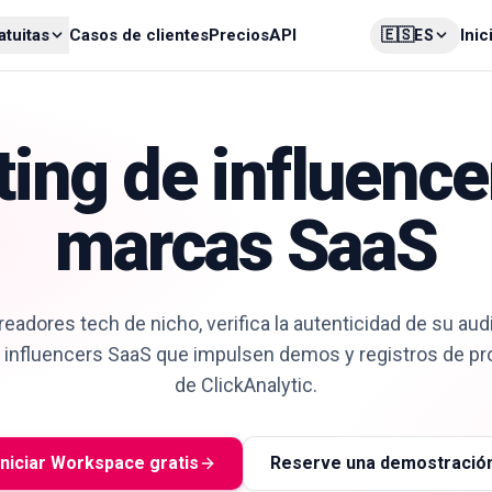
🇪🇸
atuitas
Casos de clientes
Precios
API
Inic
ES
ing de influence
marcas SaaS
eadores tech de nicho, verifica la autenticidad de su aud
influencers SaaS que impulsen demos y registros de pr
de ClickAnalytic.
Iniciar Workspace gratis
Reserve una demostració