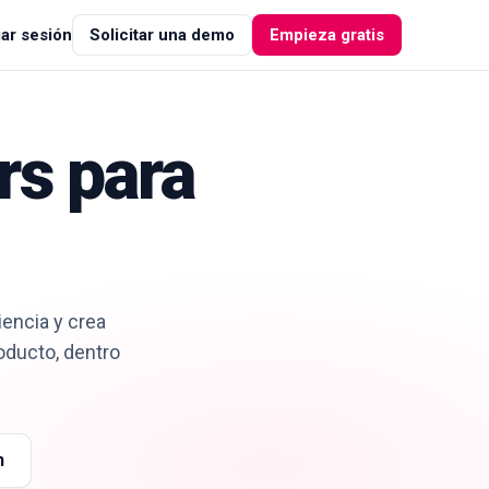
iar sesión
Solicitar una demo
Empieza gratis
rs para
iencia y crea
oducto, dentro
n