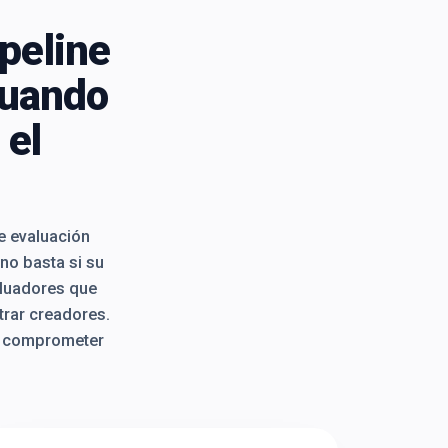
peline
cuando
 el
e evaluación
no basta si su
aluadores que
trar creadores.
 de comprometer