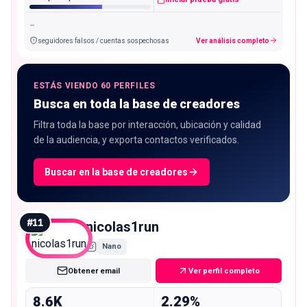
-
seguidores falsos / cuentas sospechosas
Ver análisis completo
ESTÁS VIENDO 60 PERFILES
Busca en toda la base de creadores
Filtra toda la base por interacción, ubicación y calidad
de la audiencia, y exporta contactos verificados.
Buscar en la base de creadores
#
11
nicolas1run
Nano
Obtener email
Ver perfil completo
8.6K
2.29%