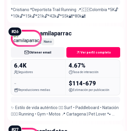
*Cristiano *Deportista Trail Running 📍🇨🇴Colombia *5K🔓
*10k🔓*15k🔓*21k🔓*42k🔓*55k🔐*80k🔐
#
26
camilaparrac
Nano
Obtener email
Ver perfil completo
6.4K
4.67%
Seguidores
Tasa de interacción
-
$114-679
Reproducciones medias
Estimación por publicación
✨ Estilo de vida auténtico 🏄‍♀️ Surf • Paddleboard • Natación
🏃🏼‍♀️ Running • Gym • Motos 📍 Cartagena | Pet Lover 🐾 👷🏼‍♀️
Camila Parra
#
27