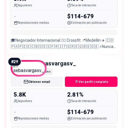
Seguidores
Tasa de interacción
-
$114-679
Reproducciones medias
Estimación por publicación
🎓Negociador Internacional 🏋️‍♂️ Crossfit 📍Medellín ✈️ 🇨🇴
🇵🇦🇵🇪🇪🇨🇧🇴🇪🇸🇫🇷🇮🇹🇬🇷🇪🇬🇧🇪🇩🇪 ⚡️Nunca
desfallecer 💪🏻 Running 🏁 10K: 53 🏁 21K: 1:55
#
29
sebasvargasv_
Nano
Obtener email
Ver perfil completo
5.8K
2.81%
Seguidores
Tasa de interacción
-
$114-679
Reproducciones medias
Estimación por publicación