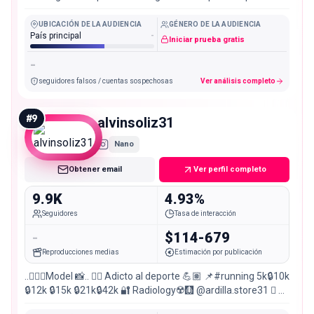
UBICACIÓN DE LA AUDIENCIA
GÉNERO DE LA AUDIENCIA
País principal
-
Iniciar prueba gratis
-
seguidores falsos / cuentas sospechosas
Ver análisis completo
#
9
alvinsoliz31
Nano
Obtener email
Ver perfil completo
9.9K
4.93%
Seguidores
Tasa de interacción
-
$114-679
Reproducciones medias
Estimación por publicación
..🚶🏽‍♂️Model 📸.. 🏊🏾 Adicto al deporte 💪🏽 📌#running 5k🔒10k
🔒12k 🔒15k 🔒21k🔒42k 🔐 Radiology☢️🩻 @ardilla.store31  🐿
 📍 🇨🇴