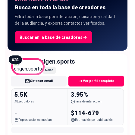
Busca en toda la base de creadores
Filtra toda la base por interacción, ubicación y calidad
de la audiencia, y exporta contactos verificados.
Buscar en la base de creadores
#
31
origen.sports
Nano
Obtener email
Ver perfil completo
5.5K
3.95%
Seguidores
Tasa de interacción
-
$114-679
Reproducciones medias
Estimación por publicación