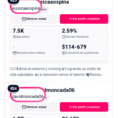
#
23
jessicaaospina
Nano
Obtener email
Ver perfil completo
7.5K
2.59%
Seguidores
Tasa de interacción
-
$114-679
Reproducciones medias
Estimación por publicación
🏃🏽‍♀️Adicta al ciclismo y running 🍃Logrando un estilo de
vida saludable 🔥La obsesión vence el talento 🏘️Bienes
Raíces ☕️#coffeelover
#
24
davidmoncada06
Nano
Obtener email
Ver perfil completo