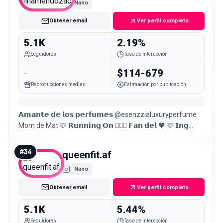
Nano
Obtener email
Ver perfil completo
5.1K
2.19%
Seguidores
Tasa de interacción
-
$114-679
Reproducciones medias
Estimación por publicación
𝗔𝗺𝗮𝗻𝘁𝗲 𝗱𝗲 𝗹𝗼𝘀 𝗽𝗲𝗿𝗳𝘂𝗺𝗲𝘀 @esenzzialuxuryperfume
Mom de Mat 🩵 𝗥𝘂𝗻𝗻𝗶𝗻𝗴 𝗢𝗻 🏃🏻‍♀️ 𝗙𝗮𝗻 𝗱𝗲𝗹 🖤 🩷 𝗜𝗻𝗴
𝗔𝗺𝗯𝗶𝗲𝗻𝘁𝗮𝗹 | 𝗘𝗻𝗲𝗿𝗴í𝗮𝘀 𝗥𝗲𝗻𝗼𝘃𝗮𝗯𝗹𝗲𝘀
#
34
queenfit.af
Nano
Obtener email
Ver perfil completo
5.1K
5.44%
Seguidores
Tasa de interacción