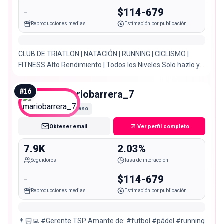
-
$114-679
Reproducciones medias
Estimación por publicación
CLUB DE TRIATLON | NATACIÓN | RUNNING | CICLISMO |
FITNESS Alto Rendimiento | Todos los Niveles Solo hazlo y
DISFRUTA!
#
16
mariobarrera_7
Nano
Obtener email
Ver perfil completo
7.9K
2.03%
Seguidores
Tasa de interacción
-
$114-679
Reproducciones medias
Estimación por publicación
👨🏻‍💻 #Gerente TSP Amante de: #futbol #pádel #running