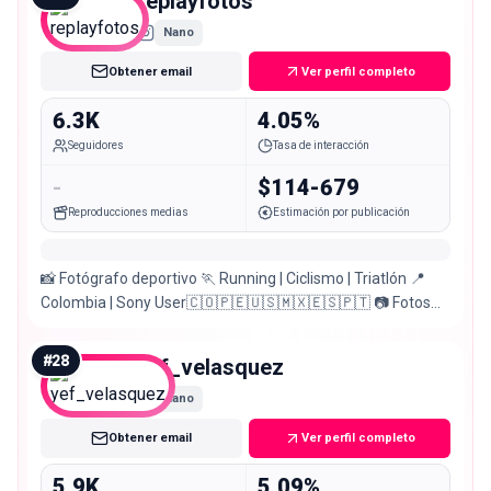
replayfotos
Nano
Obtener email
Ver perfil completo
6.3K
4.05%
Seguidores
Tasa de interacción
-
$114-679
Reproducciones medias
Estimación por publicación
📸 Fotógrafo deportivo 🏃 Running | Ciclismo | Triatlón 📍
Colombia | Sony User🇨🇴🇵🇪🇺🇸🇲🇽🇪🇸🇵🇹 📷 Fotos
oficiales para atletas | eventos | Marcas
#
28
yef_velasquez
Nano
Obtener email
Ver perfil completo
5.9K
5.09%