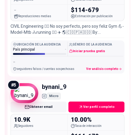
-
$114-679
Reproducciones medias
Estimación por publicación
CIVIL Engineering 👷‍♂️ No soy perfecto, pero soy feliz Gym 💪-
Model-Mtb 🚴running 🏃‍♂️ ✈️ 🌎🇨🇴🇵🇦🇩🇴 By:
@shop.cortesrioh Riohacha - La Guajira 🌵
UBICACIÓN DE LA AUDIENCIA
GÉNERO DE LA AUDIENCIA
País principal
-
Iniciar prueba gratis
-
seguidores falsos / cuentas sospechosas
Ver análisis completo
#
5
bynani_9
Micro
Obtener email
Ver perfil completo
10.9K
10.00%
Seguidores
Tasa de interacción