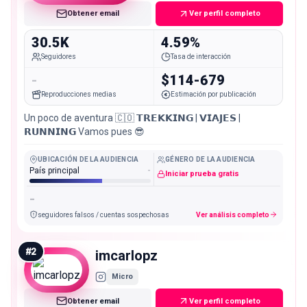
Obtener email
Ver perfil completo
30.5K
4.59%
Seguidores
Tasa de interacción
-
$114-679
Reproducciones medias
Estimación por publicación
Un poco de aventura 🇨🇴 𝗧𝗥𝗘𝗞𝗞𝗜𝗡𝗚 | 𝗩𝗜𝗔𝗝𝗘𝗦 |
𝗥𝗨𝗡𝗡𝗜𝗡𝗚 Vamos pues 😎
UBICACIÓN DE LA AUDIENCIA
GÉNERO DE LA AUDIENCIA
País principal
-
Iniciar prueba gratis
-
seguidores falsos / cuentas sospechosas
Ver análisis completo
#
2
imcarlopz
Micro
Obtener email
Ver perfil completo