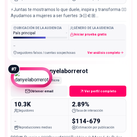
⚡️Juntas te mostramos lo que duele, inspira y transforma ❤️‍🔥
Ayudamos a mujeres a ser fuertes 🫱🏻‍🫲🏼
@actionblack.co 🏃🏽‍♀️Atletas (gym / running)
UBICACIÓN DE LA AUDIENCIA
GÉNERO DE LA AUDIENCIA
País principal
-
Iniciar prueba gratis
-
seguidores falsos / cuentas sospechosas
Ver análisis completo
#
7
danyelaborrerot
Micro
Obtener email
Ver perfil completo
10.3K
2.89%
Seguidores
Tasa de interacción
-
$114-679
Reproducciones medias
Estimación por publicación