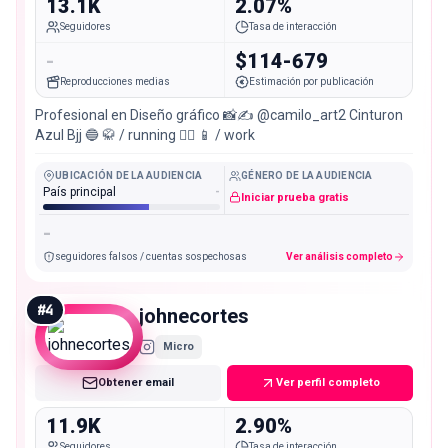
13.1K
2.07%
Seguidores
Tasa de interacción
-
$114-679
Reproducciones medias
Estimación por publicación
Profesional en Diseño gráfico 📸✍️ @camilo_art2 Cinturon
Azul Bjj 🔵 🥋 / running 🏃‍♂️ 📱 / work
UBICACIÓN DE LA AUDIENCIA
GÉNERO DE LA AUDIENCIA
País principal
-
Iniciar prueba gratis
-
seguidores falsos / cuentas sospechosas
Ver análisis completo
#
4
johnecortes
Micro
Obtener email
Ver perfil completo
11.9K
2.90%
Seguidores
Tasa de interacción