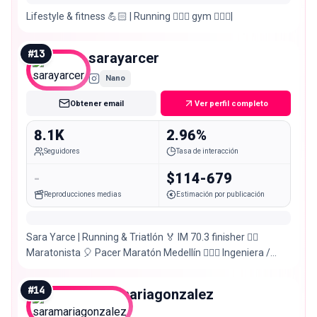
Lifestyle & fitness 💪🏻 | Running 🏃🏼‍♀️ gym 🏋🏼‍♀️|
#
13
sarayarcer
Nano
Obtener email
Ver perfil completo
8.1K
2.96%
Seguidores
Tasa de interacción
-
$114-679
Reproducciones medias
Estimación por publicación
Sara Yarce | Running & Triatlón 🏅 IM 70.3 finisher ❤️‍🔥
Maratonista 🎈 Pacer Maratón Medellín 👷🏽‍♀️ Ingeniera /
Emprendedora
#
14
saramariagonzalez
Nano