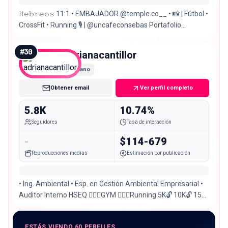
𝙷𝚎𝚋𝚛𝚎𝚘𝚜 11:1 • EMBAJADOR @temple.co__ • 📸 | Fútbol •
CrossFit • Running 🎙️ | @uncafeconsebas Portafolio
Fotográfico ⬇️
#
30
adrianacantillor
Nano
Obtener email
Ver perfil completo
5.8K
10.74%
Seguidores
Tasa de interacción
-
$114-679
Reproducciones medias
Estimación por publicación
• Ing. Ambiental • Esp. en Gestión Ambiental Empresarial •
Auditor Interno HSEQ 🏋🏻‍♀️GYM 🏃🏻‍♀️Running 5K🔓 10K🔓 15K
🔒 21K🔒 42K🔒 📍| Santoto, Colombia 🇨🇴
ESTÁS VIENDO 60 PERFILES