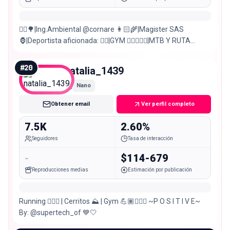
👷‍♀️🌳|Ing.Ambiental @cornare 👩🏻‍🌾|Magister SAS
🦍|Deportista aficionada: 🏋️‍♀️|GYM 🚵🏾‍♀️🚴‍♀️|MTB Y RUTA
🏃‍♀️|RUNNING 🏊‍♀️|NADO MVTO SIN EXCUSAS⬇️
#
20
natalia_1439
Nano
Obtener email
Ver perfil completo
7.5K
2.60%
Seguidores
Tasa de interacción
-
$114-679
Reproducciones medias
Estimación por publicación
Running 🏃🏽‍♀️ | Cerritos ⛰️ | Gym 💪🏽🏋🏽‍♀️ ~P O S I T I V E~
By: @supertech_of 💙🤍