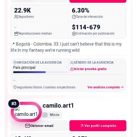
22.9K
6.30%
Seguidores
Tasa de interacción
-
$114-679
Reproducciones medias
Estimación por publicación
📍 Bogotá - Colombia. 33. I just can’t believe that this is my
life In my fantasy we’re running wild
UBICACIÓN DE LA AUDIENCIA
GÉNERO DE LA AUDIENCIA
País principal
-
Iniciar prueba gratis
-
seguidores falsos / cuentas sospechosas
Ver análisis completo
#
3
camilo.art1
Micro
Obtener email
Ver perfil completo