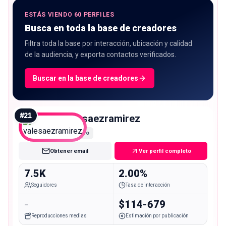
ESTÁS VIENDO 60 PERFILES
Busca en toda la base de creadores
Filtra toda la base por interacción, ubicación y calidad
de la audiencia, y exporta contactos verificados.
Buscar en la base de creadores
#
21
valesaezramirez
Nano
Obtener email
Ver perfil completo
7.5K
2.00%
Seguidores
Tasa de interacción
-
$114-679
Reproducciones medias
Estimación por publicación