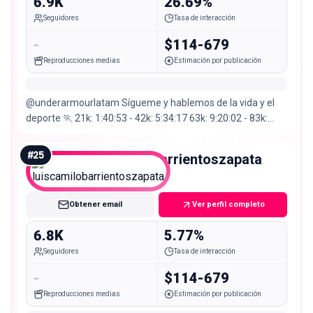
6.9K
26.69%
Seguidores
Tasa de interacción
-
$114-679
Reproducciones medias
Estimación por publicación
@underarmourlatam Sígueme y hablemos de la vida y el
deporte 🏃 21k: 1:40:53 - 42k: 5:34:17 63k: 9:20:02 - 83k:
16:02:20 ¡Únete a mi comunidad!
#
25
luiscamilobarrientoszapata
Nano
Obtener email
Ver perfil completo
6.8K
5.77%
Seguidores
Tasa de interacción
-
$114-679
Reproducciones medias
Estimación por publicación