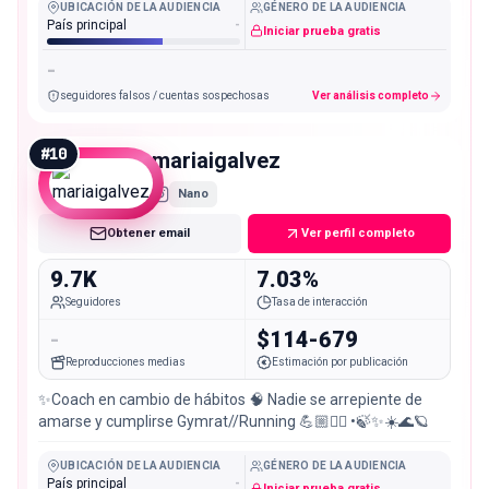
UBICACIÓN DE LA AUDIENCIA
GÉNERO DE LA AUDIENCIA
País principal
-
Iniciar prueba gratis
-
seguidores falsos / cuentas sospechosas
Ver análisis completo
#
10
mariaigalvez
Nano
Obtener email
Ver perfil completo
9.7K
7.03%
Seguidores
Tasa de interacción
-
$114-679
Reproducciones medias
Estimación por publicación
✨Coach en cambio de hábitos 🧠 Nadie se arrepiente de
amarse y cumplirse Gymrat//Running 💪🏼🏃‍♀️ •🍃✨☀️🌊🪐
UBICACIÓN DE LA AUDIENCIA
GÉNERO DE LA AUDIENCIA
País principal
-
Iniciar prueba gratis