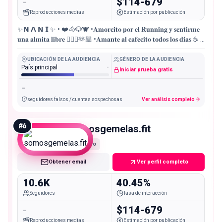
-
$114-679
Reproducciones medias
Estimación por publicación
✨𝗡 𝗔 𝗡 𝗜 ✨ • ❤️🐴🐶🐮 •𝐀𝐦𝐨𝐫𝐜𝐢𝐭𝐨 𝐩𝐨𝐫 𝐞𝐥 𝐑𝐮𝐧𝐧𝐢𝐧𝐠 𝐲 𝐬𝐞𝐧𝐭𝐢𝐫𝐦𝐞
𝐮𝐧𝐚 𝐚𝐥𝐦𝐢𝐭𝐚 𝐥𝐢𝐛𝐫𝐞 🏃🏼‍♀️🫶🏼 •𝐀𝐦𝐚𝐧𝐭𝐞 𝐚𝐥 𝐜𝐚𝐟𝐞𝐜𝐢𝐭𝐨 𝐭𝐨𝐝𝐨𝐬 𝐥𝐨𝐬 𝐝𝐢́𝐚𝐬 ☕️ •
📍𝐂𝐨𝐥🇨🇴
UBICACIÓN DE LA AUDIENCIA
GÉNERO DE LA AUDIENCIA
País principal
-
Iniciar prueba gratis
-
seguidores falsos / cuentas sospechosas
Ver análisis completo
#
6
somosgemelas.fit
Micro
Obtener email
Ver perfil completo
10.6K
40.45%
Seguidores
Tasa de interacción
-
$114-679
Reproducciones medias
Estimación por publicación