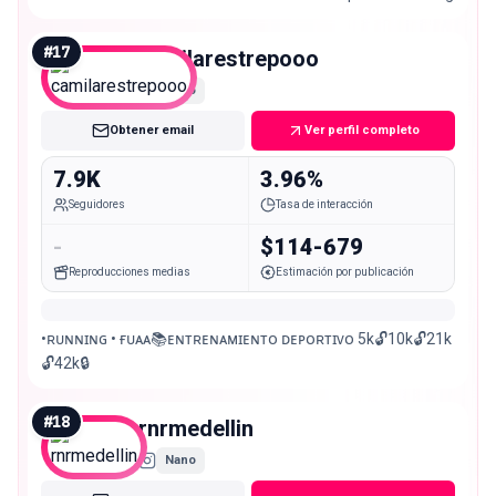
#
17
camilarestrepooo
Nano
Obtener email
Ver perfil completo
7.9K
3.96%
Seguidores
Tasa de interacción
-
$114-679
Reproducciones medias
Estimación por publicación
•ʀᴜɴɴɪɴɢ • ғᴜᴀᴀ📚ᴇɴᴛʀᴇɴᴀᴍɪᴇɴᴛᴏ ᴅᴇᴘᴏʀᴛɪᴠᴏ 5k🔓10k🔓21k
🔓42k🔒
#
18
rnrmedellin
Nano