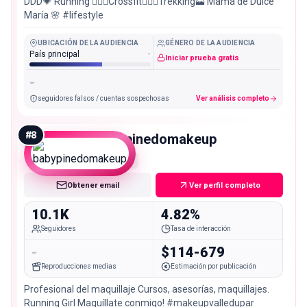
DDD💗 Running 🏃🏻‍♀️Crossfit🏋🏻‍♀️Trekking🗻 Mamá de Dulce
María 🌸 #lifestyle
UBICACIÓN DE LA AUDIENCIA
GÉNERO DE LA AUDIENCIA
País principal
-
Iniciar prueba gratis
-
seguidores falsos / cuentas sospechosas
Ver análisis completo
#
8
babypinedomakeup
Micro
Obtener email
Ver perfil completo
10.1K
4.82%
Seguidores
Tasa de interacción
-
$114-679
Reproducciones medias
Estimación por publicación
Profesional del maquillaje Cursos, asesorías, maquillajes.
Running Girl Maquíllate conmigo! #makeupvalledupar