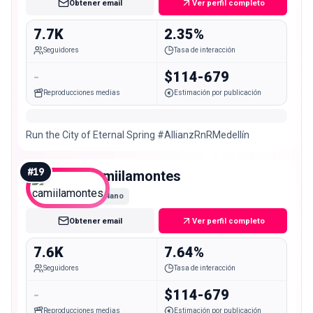
Obtener email
Ver perfil completo
7.7K
2.35%
Seguidores
Tasa de interacción
-
$114-679
Reproducciones medias
Estimación por publicación
Run the City of Eternal Spring #AllianzRnRMedellín
#
19
camiilamontes
Nano
Obtener email
Ver perfil completo
7.6K
7.64%
Seguidores
Tasa de interacción
-
$114-679
Reproducciones medias
Estimación por publicación