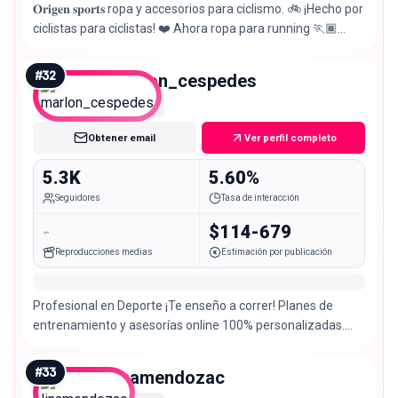
𝐎𝐫𝐢𝐠𝐞𝐧 𝐬𝐩𝐨𝐫𝐭𝐬 ropa y accesorios para ciclismo. 🚲 ¡Hecho por
ciclistas para ciclistas! ❤️ Ahora ropa para running 🏃🏾
Visita nuestra página web ⬇️
#
32
marlon_cespedes
Nano
Obtener email
Ver perfil completo
5.3K
5.60%
Seguidores
Tasa de interacción
-
$114-679
Reproducciones medias
Estimación por publicación
Profesional en Deporte ¡Te enseño a correr! Planes de
entrenamiento y asesorías online 100% personalizadas.
+350 personas asesoradas 🏃🏻‍♀️🏃🏻‍♂️
#
33
linamendozac