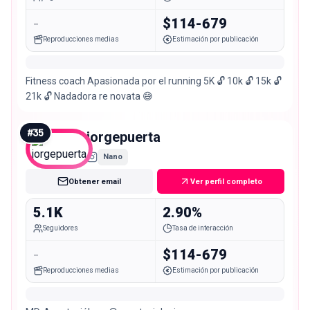
-
$114-679
Reproducciones medias
Estimación por publicación
Fitness coach Apasionada por el running 5K 🔓 10k 🔓 15k 🔓
21k 🔓 Nadadora re novata 😅
#
35
jorgepuerta
Nano
Obtener email
Ver perfil completo
5.1K
2.90%
Seguidores
Tasa de interacción
-
$114-679
Reproducciones medias
Estimación por publicación