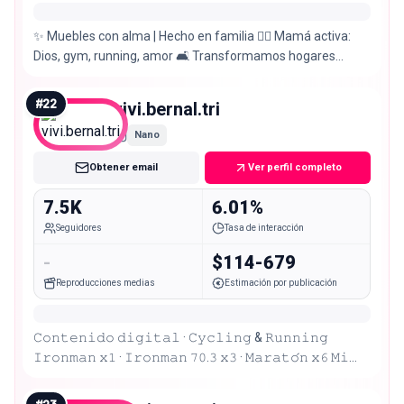
✨ Muebles con alma | Hecho en familia 🏃‍♀️ Mamá activa:
Dios, gym, running, amor 🛋️ Transformamos hogares
reales CEO @mueblesmoise
#
22
vivi.bernal.tri
Nano
Obtener email
Ver perfil completo
7.5K
6.01%
Seguidores
Tasa de interacción
-
$114-679
Reproducciones medias
Estimación por publicación
𝙲𝚘𝚗𝚝𝚎𝚗𝚒𝚍𝚘 𝚍𝚒𝚐𝚒𝚝𝚊𝚕 · 𝙲𝚢𝚌𝚕𝚒𝚗𝚐 & 𝚁𝚞𝚗𝚗𝚒𝚗𝚐
𝙸𝚛𝚘𝚗𝚖𝚊𝚗 𝚡𝟷 · 𝙸𝚛𝚘𝚗𝚖𝚊𝚗 𝟽𝟶.𝟹 𝚡𝟹 · 𝙼𝚊𝚛𝚊𝚝𝚘́𝚗 𝚡𝟼 𝙼𝚒
𝚋𝚒𝚌𝚒 𝚍𝚘𝚗𝚍𝚎 𝚜𝚘𝚢 𝚏𝚎𝚕𝚒𝚣 🚴🏼‍♀️❤️