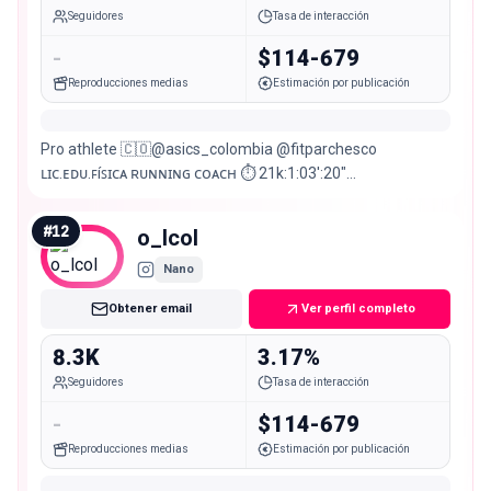
Seguidores
Tasa de interacción
-
$114-679
Reproducciones medias
Estimación por publicación
Pro athlete 🇨🇴@asics_colombia @fitparchesco
ʟɪᴄ.ᴇᴅᴜ.ꜰíꜱɪᴄᴀ ʀᴜɴɴɪɴɢ ᴄᴏᴀᴄʜ ⏱️ 21k:1:03′:20″
10k:28′:51″5k:14′:02″ Entrena conmigo👇 @roadrunners_col
#
12
o_lcol
Nano
Obtener email
Ver perfil completo
8.3K
3.17%
Seguidores
Tasa de interacción
-
$114-679
Reproducciones medias
Estimación por publicación