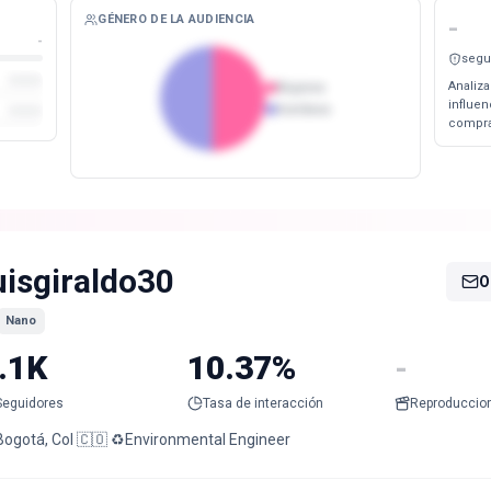
GÉNERO DE LA AUDIENCIA
-
-
segu
Analiza
Mujeres
influe
Hombres
compra
uisgiraldo30
O
Nano
.1K
10.37%
-
Seguidores
Tasa de interacción
Reproduccio
Bogotá, Col 🇨🇴 ♻️Environmental Engineer