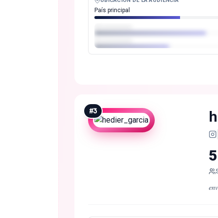
UBICACIÓN DE LA AUDIENCIA
País principal
#
3
h
5
𝑒𝑛