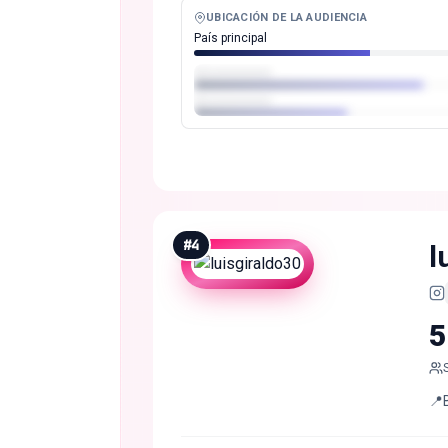
UBICACIÓN DE LA AUDIENCIA
País principal
#
4
l
5
📍