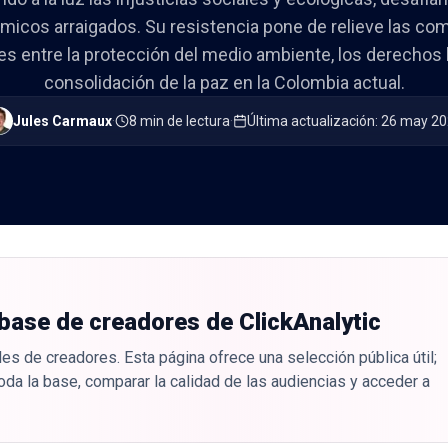
icos arraigados. Su resistencia pone de relieve las co
es entre la protección del medio ambiente, los derechos
consolidación de la paz en la Colombia actual.
Jules Carmaux
·
8 min de lectura
·
Última actualización
:
26 may 2
 base de creadores de ClickAnalytic
es de creadores. Esta página ofrece una selección pública útil;
oda la base, comparar la calidad de las audiencias y acceder a