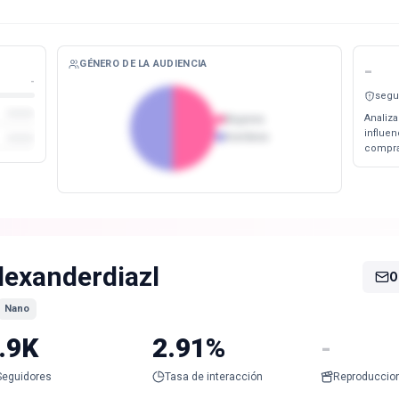
GÉNERO DE LA AUDIENCIA
-
-
segu
Analiza
Mujeres
influe
Hombres
compra
lexanderdiazl
O
Nano
.9K
2.91%
-
Seguidores
Tasa de interacción
Reproduccio