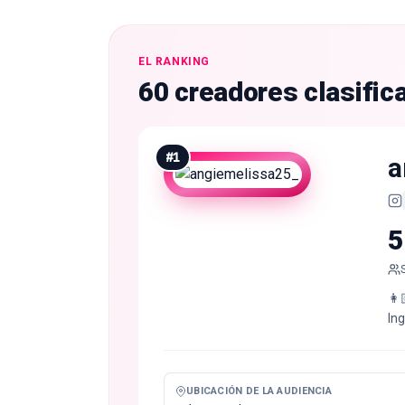
EL RANKING
60 creadores clasific
#
1
a
5
👩
In
UBICACIÓN DE LA AUDIENCIA