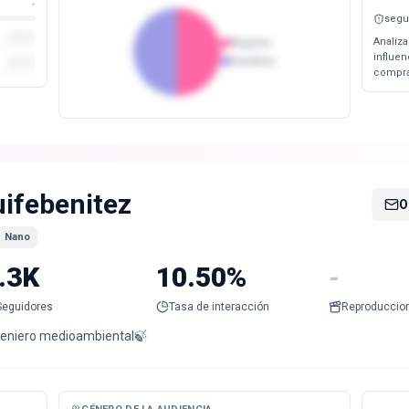
-
segu
Analiza
Mujeres
influe
Hombres
compra
uifebenitez
O
Nano
.3K
10.50%
-
Seguidores
Tasa de interacción
Reproduccio
geniero medioambiental🍃