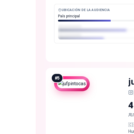
UBICACIÓN DE LA AUDIENCIA
País principal
#
5
j
4
🇨
Hu