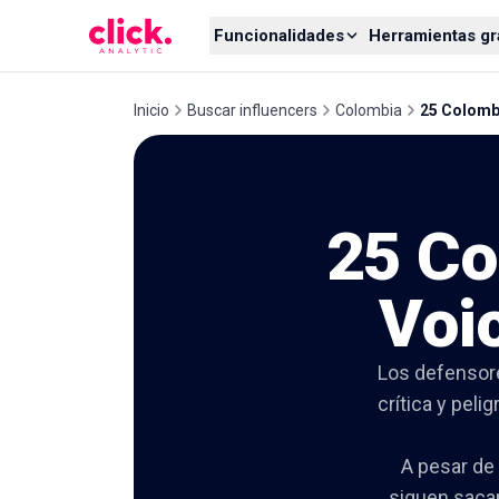
Skip to content
Funcionalidades
Herramientas gr
Inicio
Buscar influencers
Colombia
25 Colomb
25 Co
Voi
Los defensore
crítica y peli
A pesar de 
siguen sacan