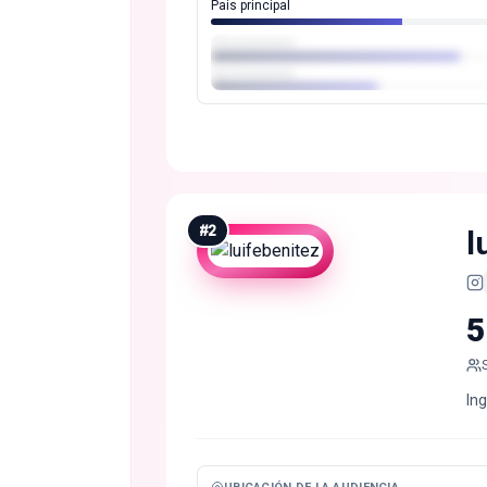
País principal
#
2
l
5
In