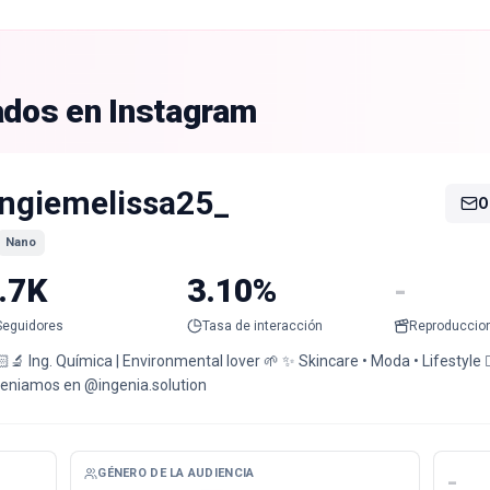
ados en Instagram
ngiemelissa25_
O
Nano
.7K
3.10%
-
Seguidores
Tasa de interacción
Reproduccio
‍🔬 Ing. Química | Environmental lover 🌱 ✨ Skincare • Moda • Lifestyle ❤️‍
geniamos en @ingenia.solution
GÉNERO DE LA AUDIENCIA
-