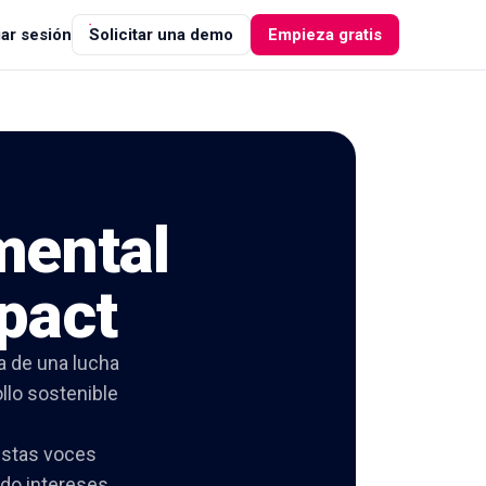
iar sesión
Solicitar una demo
Empieza gratis
mental
pact
a de una lucha
ollo sostenible
 estas voces
ndo intereses