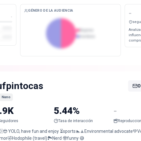
GÉNERO DE LA AUDIENCIA
-
-
segu
Analiza
Mujeres
influe
Hombres
compra
ufpintocas
O
Nano
.9K
5.44%
-
Seguidores
Tasa de interacción
Reproduccio
🇴😎 YOLO, have fun and enjoy ⏳sports🏊🧘Environmental advocate💚Vo
mor🤣Hodophile (travel)🏞️Nerd 🤓funny 😅