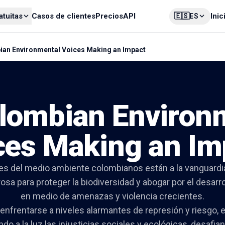
🇪🇸
atuitas
Casos de clientes
Precios
API
Inic
ES
ian Environmental Voices Making an Impact
lombian Environ
ces Making an Im
s del medio ambiente colombianos están a la vanguardi
grosa para proteger la biodiversidad y abogar por el desarr
en medio de amenazas y violencia crecientes.
enfrentarse a niveles alarmantes de represión y riesgo,
do a la luz las injusticias sociales y ecológicas, desafia