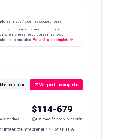
idores falsos / cuentas sospechosas
 la distribución de la audiencia entre
ncers, empresas, seguidores masivos y
dores potenciales.
Ver análisis completo
btener email
Ver perfil completo
$114-679
nes medias
Estimación por publicación
lunteer 😎Entrepreneur ⚡ Hot stuff 🔥