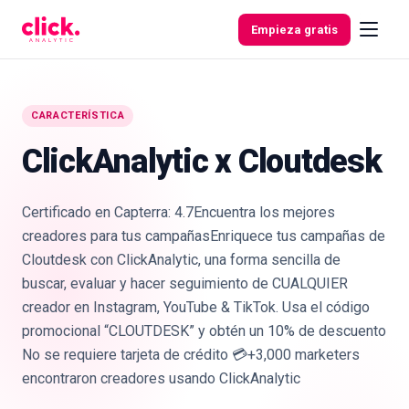
Skip to content
Empieza gratis
CARACTERÍSTICA
Funcionalidades
ClickAnalytic x Cloutdesk
Herramientas
Certificado en Capterra: 4.7Encuentra los mejores
gratuitas
creadores para tus campañasEnriquece tus campañas de
Cloutdesk con ClickAnalytic, una forma sencilla de
buscar, evaluar y hacer seguimiento de CUALQUIER
creador en Instagram, YouTube & TikTok. Usa el código
promocional “CLOUTDESK” y obtén un 10% de descuento
No se requiere tarjeta de crédito 💳+3,000 marketers
encontraron creadores usando ClickAnalytic