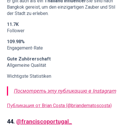
Er gilt auch als ein
Thailand Influencer
Sie sind nach
Bangkok gereist, um den einzigartigen Zauber und Stil
der Stadt zu erleben.
11.7K
Follower
109.98%
Engagement-Rate
Gute Zuhörerschaft
Allgemeine Qualität
Wichtigste Statistiken
Посмотреть эту публикацию в Instagram
Публикация от Brian Costa (@briandematoscosta)
44.
@franciscoportugal_