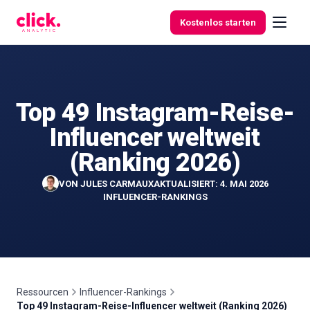
Skip to content
Kostenlos starten
Top 49 Instagram-Reise-
Funktionen
Influencer weltweit
Kostenlose
(Ranking 2026)
Tools
VON
JULES CARMAUX
AKTUALISIERT: 4. MAI 2026
INFLUENCER-RANKINGS
Ressourcen
Influencer-Rankings
Top 49 Instagram-Reise-Influencer weltweit (Ranking 2026)