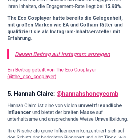
ihren Inhalten, die Engagement-Rate liegt bei
15.98%
.
The Eco Cosplayer hatte bereits die Gelegenheit,
mit großen Marken wie
EA
und
Gotham-Ritter
und
qualifiziert sie als
Instagram-Inhaltsersteller
mit
Erfahrung.
Diesen Beitrag auf Instagram anzeigen
Ein Beitrag geteilt von The Eco Cosplayer
(@the_eco_cosplayer)
5.
Hannah Claire:
@hannahshoneycomb
Hannah Claire ist eine von vielen
umweltfreundliche
Influencer
und bietet der breiten Masse auf
unterhaltsame und ansprechende Weise Umweltbildung.
Ihre Nische als grüne Influencerin konzentriert sich auf
den Schutz der bedrohten Bienenart und gibt Tipps, wie