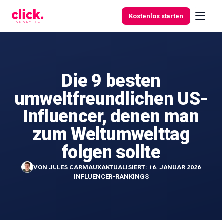
Skip to content
Kostenlos starten
Die 9 besten
Funktionen
umweltfreundlichen US-
Kostenlose
Influencer, denen man
Tools
zum Weltumwelttag
folgen sollte
VON
JULES CARMAUX
AKTUALISIERT: 16. JANUAR 2026
INFLUENCER-RANKINGS