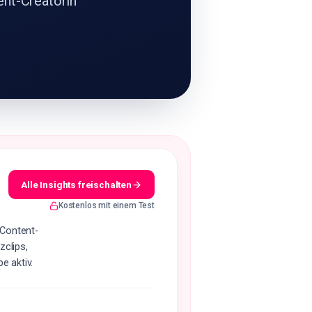
ent-Creatorin
Alle Insights freischalten
Kostenlos mit einem Test
 Content-
zclips,
e aktiv.