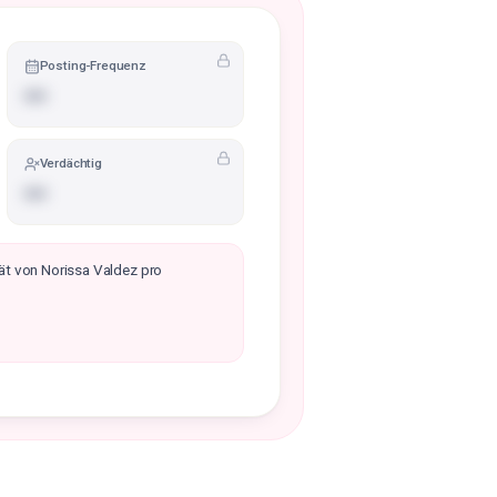
Posting-Frequenz
•••
Verdächtig
•••
ät von Norissa Valdez pro