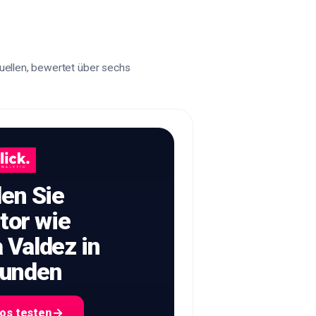
Quellen, bewertet über sechs
den Sie
tor wie
 Valdez in
unden
os testen