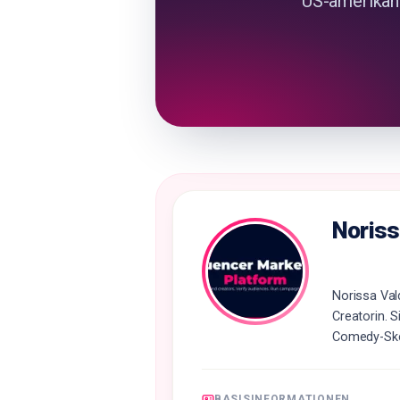
US-amerikani
Noriss
Norissa Val
Creatorin. 
Comedy-Sket
BASISINFORMATIONEN