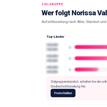
ZIELGRUPPE
Wer folgt Norissa Va
Aufschlüsselung nach Alter, Standort und
Top-Länder
€00,000-
€00,000
€00,000-
•
€00,000
€00,000-
••
€00,000
Zielgruppenstandort, schalten Sie die vol
Stadtaufschlüsselung frei.
Freischalten