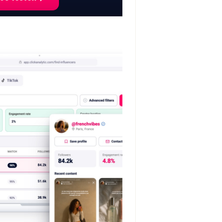
he über 400M+ Creator