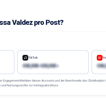
issa Valdez pro Post?
TikTok
Y
€00,000-€00,000
€00,
der Engagement-Metriken dieses Accounts und der Benchmarks des ClickAnalytic 
en und Nutzungsrechte vor Vertragsabschluss.