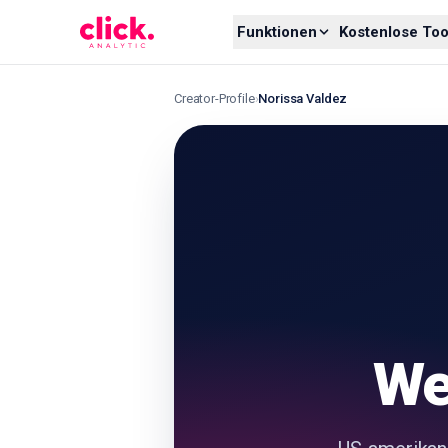
Skip to content
Funktionen
Kostenlose Too
Creator-Profile
›
Norissa Valdez
We