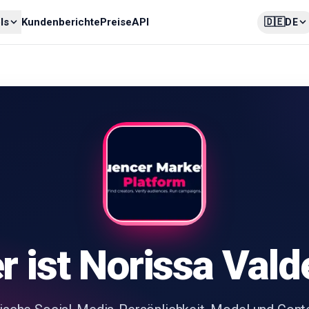
🇩🇪
ls
Kundenberichte
Preise
API
DE
r ist Norissa Vald