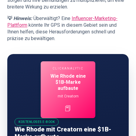
sorgen und Ihre Bemühungen zu multiplizieren, um eine
breitere Wirkung zu erzielen.
💡
Hinweis:
Überwältigt? Eine
Influencer-Marketing-
Plattform
könnte Ihr GPS in diesem Gebiet sein und
Ihnen helfen, diese Herausforderungen schnell und
präzise zu bewältigen.
CLICKANALYTIC
Wie Rhode eine
$1B-Marke
aufbaute
mit Creatorn
📕
KOSTENLOSES E-BOOK
Wie Rhode mit Creatorn eine $1B-