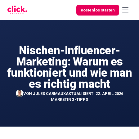
Skip to content
Kostenlos starten
Nischen-Influencer-
Funktionen
Marketing: Warum es
Kostenlose
funktioniert und wie man
Tools
es richtig macht
VON
JULES CARMAUX
AKTUALISIERT: 22. APRIL 2026
MARKETING-TIPPS