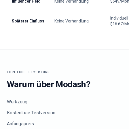
Influencer Held
Keine Verhandlung
$649/Mon
Individuell
Späterer Einfluss
Keine Verhandlung
$16.67/M
EHRLICHE BEWERTUNG
Warum über
Modash
?
Werkzeug
Kostenlose Testversion
Anfangspreis