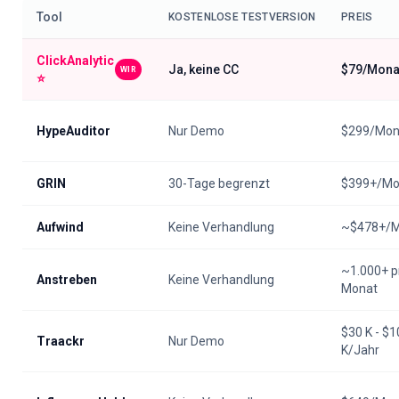
Tool
KOSTENLOSE TESTVERSION
PREIS
ClickAnalytic
Ja, keine CC
$79/Mona
WIR
⭐
HypeAuditor
Nur Demo
$299/Mon
GRIN
30-Tage begrenzt
$399+/Mo
Aufwind
Keine Verhandlung
~$478+/M
~1.000+ p
Anstreben
Keine Verhandlung
Monat
$30 K - $1
Traackr
Nur Demo
K/Jahr