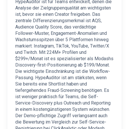
HypeAuditor ist für Teams entwickelt, denen die
Analyse der Zielgruppenqualität am wichtigsten
ist, bevor sie einen Creator freigeben. Das
zentrale Differenzierungsmerkmal ist AQS,
Audience Quality Score, das verdächtige
Follower-Muster, Engagement-Anomalien und
Wachstumsspitzen über 5 Plattformen hinweg
markiert: Instagram, TikTok, YouTube, Twitter/X
und Twitch. Mit 224M+ Profilen und
$299+/Monat ist es spezialisierter als Modashs
Discovery-first-Positionierung ab $199/Monat.
Die wichtigste Einschränkung ist die Workflow-
Passung. HypeAuditor ist am stärksten, wenn
Sie bereits eine Shortlist haben und
tiefergehendes Fraud-Screening benötigen. Es
ist weniger praktisch für Teams, die Self-
Service-Discovery plus Outreach und Reporting
in einem kostengünstigeren System wünschen.
Der Demo-pflichtige Zugriff verlangsamt auch
die Bewertung im Vergleich zur Self-Service-
Registrierung bei ClickAnalytic oder Modash.