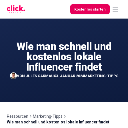
Skip to content
Kostenlos starten
Wie man schnell und
Funktionen
kostenlos lokale
Kostenlose
Influencer findet
Tools
VON
JULES CARMAUX
3. JANUAR 2024
MARKETING-TIPPS
Ressourcen
Marketing-Tipps
Wie man schnell und kostenlos lokale Influencer findet