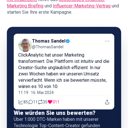
Marketing Briefing
und
Influencer-Marketing-Vertrag
und
starten Sie Ihre erste Kampagne.
⋯
Thomas Sandel
@ThomasSandel
ClickAnalytic hat unser Marketing
transformiert. Die Plattform ist intuitiv und die
Creator-Suche unglaublich effizient. In nur
zwei Wochen haben wir unseren Umsatz
vervierfacht. Wenn ich sie bewerten müsste,
wären es 10 von 10.
11:19 · 16. Mai 2024
85
11
35
311
Wie würden Sie uns bewerten?
Über 1.000 DTC-Marken haben mit unserer
Technologie Top-Content-Creator gefunden