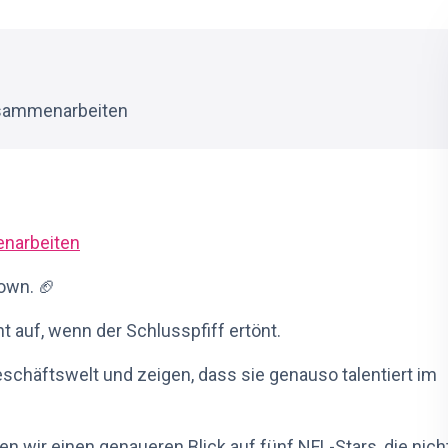
zusammenarbeiten
enarbeiten
own. 🏈
ht auf, wenn der Schlusspfiff ertönt.
eschäftswelt und zeigen, dass sie genauso talentiert im
n wir einen genaueren Blick auf fünf NFL-Stars, die nich