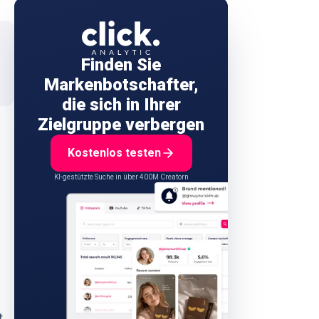
Finden Sie
Markenbotschafter,
die sich in Ihrer
Zielgruppe verbergen
Kostenlos testen
KI-gestützte Suche in über 400M Creatorn
t