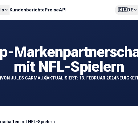
🇩🇪
ls
Kundenberichte
Preise
API
DE
op-Markenpartnerscha
mit NFL-Spielern
VON
JULES CARMAUX
AKTUALISIERT: 13. FEBRUAR 2024
NEUIGKEI
schaften mit NFL-Spielern