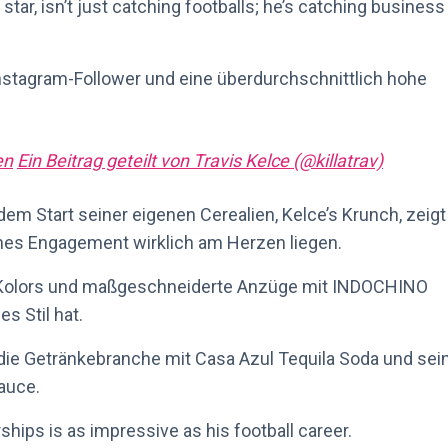
star, isn’t just catching footballs; he’s catching business
 Instagram-Follower und eine überdurchschnittlich hohe
en
Ein Beitrag geteilt von Travis Kelce (@killatrav)
em Start seiner eigenen Cerealien, Kelce’s Krunch, zeigt 
hes Engagement wirklich am Herzen liegen.
u Kolors und maßgeschneiderte Anzüge mit INDOCHINO
s Stil hat.
 die Getränkebranche mit Casa Azul Tequila Soda und sei
auce.
rships is as impressive as his football career.