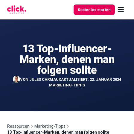
Skip to content
Kostenlos starten
13 Top-Influencer-
Funktionen
Marken, denen man
Kostenlose
folgen sollte
Tools
VON
JULES CARMAUX
AKTUALISIERT: 22. JANUAR 2024
MARKETING-TIPPS
Ressourcen
Marketing-Tipps
13 Top-Influencer-Marken, denen man folgen sollte