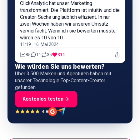
ClickAnalytic hat unser Marketing
transformiert. Die Plattform ist intuitiv und die
Creator-Suche unglaublich effizient. In nur
zwei Wochen haben wir unseren Umsatz
vervierfacht. Wenn ich sie bewerten müsste,
wären es 10 von 10.
11:19 · 16. Mai 2024
85
11
35
311
Wie würden Sie uns bewerten?
Über 3.500 Marken und Agenturen haben mit
unserer Technologie Top-Content-Creator
gefunden
Kostenlos testen
4.8