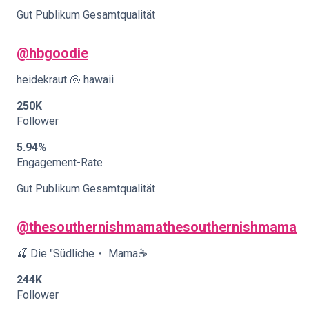
Gut Publikum Gesamtqualität
@hbgoodie
heidekraut 🐚 hawaii
250K
Follower
5.94%
Engagement-Rate
Gut Publikum Gesamtqualität
@thesouthernishmama
thesouthernishmama
🍒 Die "Südliche・ Mama☕️
244K
Follower