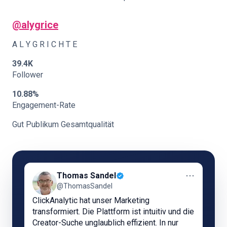
@
alygrice
A L Y G R I C H T E
39.4K
Follower
10.88%
Engagement-Rate
Gut Publikum Gesamtqualität
⋯
Thomas Sandel
@ThomasSandel
ClickAnalytic hat unser Marketing
transformiert. Die Plattform ist intuitiv und die
Creator-Suche unglaublich effizient. In nur