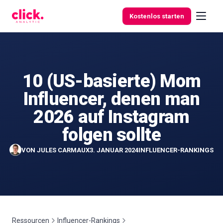
Skip to content
Kostenlos starten
10 (US-basierte) Mom
Funktionen
Influencer, denen man
Kostenlose
2026 auf Instagram
Tools
folgen sollte
VON
JULES CARMAUX
3. JANUAR 2024
INFLUENCER-RANKINGS
Ressourcen
Influencer-Rankings