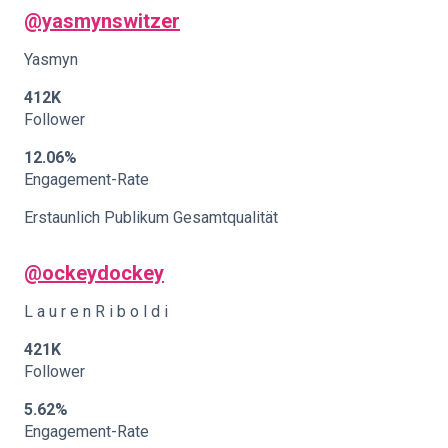
@yasmynswitzer
Yasmyn
412K
Follower
12.06%
Engagement-Rate
Erstaunlich Publikum Gesamtqualität
@ockeydockey
L a u r e n R i b o l d i
421K
Follower
5.62%
Engagement-Rate