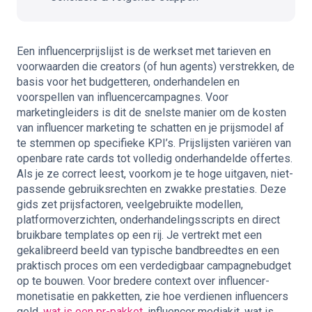
Een influencerprijslijst is de werkset met tarieven en
voorwaarden die creators (of hun agents) verstrekken, de
basis voor het budgetteren, onderhandelen en
voorspellen van influencercampagnes. Voor
marketingleiders is dit de snelste manier om de kosten
van influencer marketing te schatten en je prijsmodel af
te stemmen op specifieke KPI’s. Prijslijsten variëren van
openbare rate cards tot volledig onderhandelde offertes.
Als je ze correct leest, voorkom je te hoge uitgaven, niet-
passende gebruiksrechten en zwakke prestaties. Deze
gids zet prijsfactoren, veelgebruikte modellen,
platformoverzichten, onderhandelingsscripts en direct
bruikbare templates op een rij. Je vertrekt met een
gekalibreerd beeld van typische bandbreedtes en een
praktisch proces om een verdedigbaar campagnebudget
op te bouwen. Voor bredere context over influencer-
monetisatie en pakketten, zie
hoe verdienen influencers
geld
,
wat is een pr-pakket
,
influencer mediakit
,
wat is