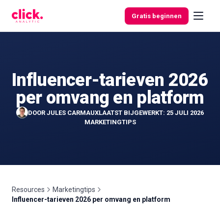
Skip to content
Gratis beginnen
Influencer-tarieven 2026
Functies
per omvang en platform
Gratis
DOOR
JULES CARMAUX
LAATST BIJGEWERKT: 25 JULI 2026
tools
MARKETINGTIPS
Resources
Marketingtips
Influencer-tarieven 2026 per omvang en platform