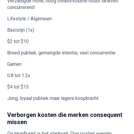
Verzadigde niche, hoog creatorvolume houdt tarieven
concurrerend
Lifestyle / Algemeen
Basislijn (1x)
$2 tot $10
Breed publiek, gemengde intentie, veel concurrentie
Gamen
0.8 tot 1.2x
$4 tot $15
Jong, loyaal publiek maar lagere koopkracht
Verborgen kosten die merken consequent
missen
De tariefkaart is het startpunt. Drie posten voegen