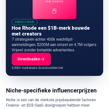
met creators
📕
GRATIS E-BOOK
Hoe Rhode een $1B-merk bouwde
met creators
7 strategieën achter 400k wachtlijst-
aanmeldingen, $200M aan omzet en 4.7M volgers.
Vrijwel zonder betaalde advertenties.
Downloaden
3,000+ marketeers downloadden het
Niche-specifieke influencerprijzen
Niche is een van de sterkste prijsbepalende factoren.
Finance- en B2B SaaS-doelgroepen hebben meer