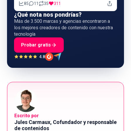
85
11
35
311
¿Qué nota nos pondrías?
Más de 3.500 marcas y agencias encontraron a
los mejores creadores de contenido con nuestra
tecnología
Probar gratis
4.8
Escrito por
Jules Carmaux, Cofundador y responsable
de contenidos