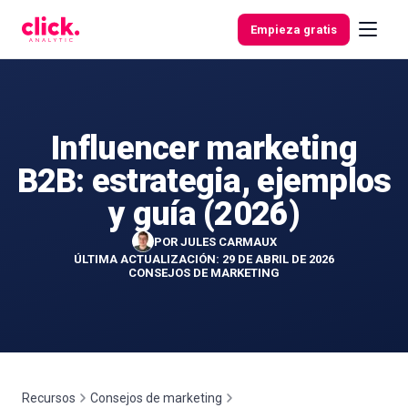
Skip to content
Empieza gratis
Influencer marketing
Funcionalidades
B2B: estrategia, ejemplos
Herramientas
y guía (2026)
gratuitas
POR
JULES CARMAUX
ÚLTIMA ACTUALIZACIÓN: 29 DE ABRIL DE 2026
CONSEJOS DE MARKETING
Recursos
Consejos de marketing