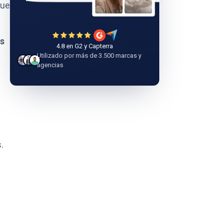
que
rs
4.8 en G2 y Capterra
Utilizado por más de 3.500 marcas y
agencias
n
s
.