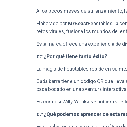
A los pocos meses de su lanzamiento, 
Elaborado por
MrBeast
Feastables, la s
retos virales, fusiona los mundos del en
Esta marca ofrece una experiencia de dive
👉 ¿Por qué tiene tanto éxito?
La magia de Feastables reside en su mezc
Cada barra tiene un código QR que lleva 
cada bocado en una aventura interactiva
Es como si Willy Wonka se hubiera vuelto d
👉 ¿Qué podemos aprender de esta ma
Feastables es un caso paradigmático de 