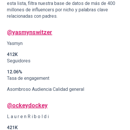
esta lista, filtra nuestra base de datos de más de 400
millones de influencers por nicho y palabras clave
relacionadas con padres.
@yasmynswitzer
Yasmyn
412K
Seguidores
12.06%
Tasa de engagement
Asombroso Audiencia Calidad general
@ockeydockey
L a u r e n R i b o l d i
421K