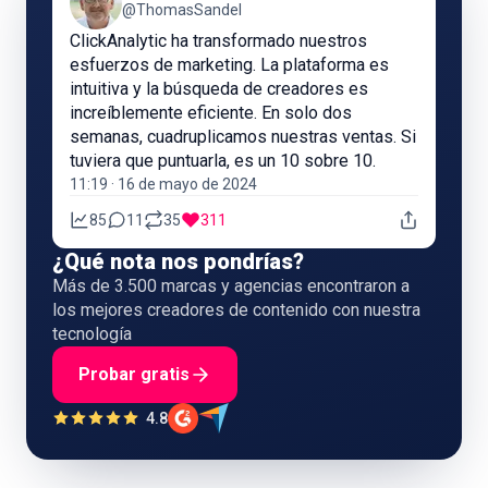
@ThomasSandel
ClickAnalytic ha transformado nuestros
esfuerzos de marketing. La plataforma es
intuitiva y la búsqueda de creadores es
increíblemente eficiente. En solo dos
semanas, cuadruplicamos nuestras ventas. Si
tuviera que puntuarla, es un 10 sobre 10.
11:19 · 16 de mayo de 2024
85
11
35
311
¿Qué nota nos pondrías?
Más de 3.500 marcas y agencias encontraron a
los mejores creadores de contenido con nuestra
tecnología
Probar gratis
4.8