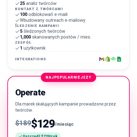
25
analiz twórców
KONTAKT Z TWÓRCAMI
100
odblokowań e-maili
Wbudowany outreach e-mailowy
ŚLEDZENIE KAMPANII
5
śledzonych twórców
1,000
skanowanych postów / mies.
ZESPÓŁ
1
użytkownik
INTEGRATIONS
NAJPOPULARNIEJSZY
Operate
Dla marek skalujących kampanie prowadzone przez
twórców.
$129
$189
/miesiąc
Oszczędź $720/rok