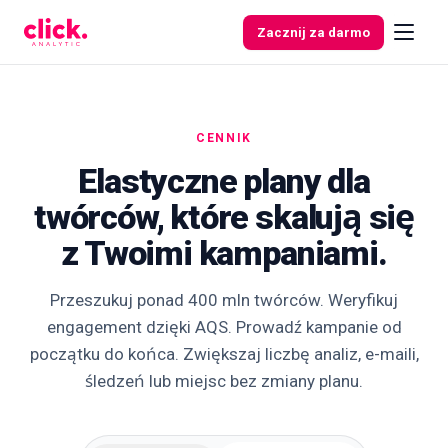
Przejdź do treści
Zacznij za darmo
CENNIK
Funkcje
Elastyczne plany dla
twórców, które skalują się
Darmowe
narzędzia
z Twoimi kampaniami.
Przeszukuj ponad 400 mln twórców. Weryfikuj
engagement dzięki AQS. Prowadź kampanie od
początku do końca. Zwiększaj liczbę analiz, e-maili,
śledzeń lub miejsc bez zmiany planu.