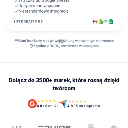
Wtyczka do Google Sheets
Dedykowane wsparcie
Niestandardowe integracje
INTEGRATIONS
Start bez karty kredytowej
Anuluj w dowolnym momencie
Zgodne z RODO, stworzone w Szwajcarii
Dołącz do 3500+ marek, które rosną dzięki
twórcom
★★★★★
★★★★★
4.8
/ 5 on G2
4.8
/ 5 on Capterra