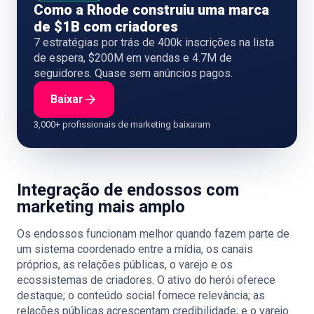
Como a Rhode construiu uma marca
de $1B com criadores
7 estratégias por trás de 400k inscrições na lista
de espera, $200M em vendas e 4.7M de
seguidores. Quase sem anúncios pagos.
Baixar
3,000+ profissionais de marketing baixaram
Integração de endossos com
marketing mais amplo
Os endossos funcionam melhor quando fazem parte de
um sistema coordenado entre a mídia, os canais
próprios, as relações públicas, o varejo e os
ecossistemas de criadores. O ativo do herói oferece
destaque; o conteúdo social fornece relevância; as
relações públicas acrescentam credibilidade; e o varejo