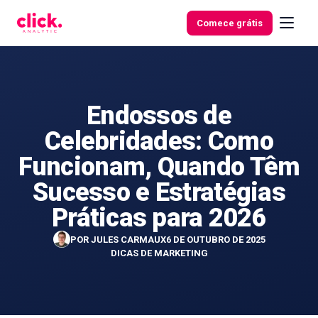
Skip to content
Comece grátis
Endossos de
Funcionalidades
Celebridades: Como
Ferramentas
Funcionam, Quando Têm
gratuitas
Sucesso e Estratégias
Práticas para 2026
POR
JULES CARMAUX
6 DE OUTUBRO DE 2025
DICAS DE MARKETING