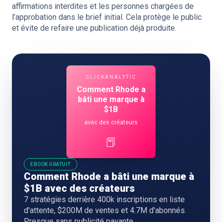
affirmations interdites et les personnes chargées de
l’approbation dans le brief initial. Cela protège le public
et évite de refaire une publication déjà produite.
CLICKANALYTIC
Comment Rhode a
bâti une marque à
$1B
avec des créateurs
📕
EBOOK GRATUIT
Comment Rhode a bâti une marque à
$1B avec des créateurs
7 stratégies derrière 400k inscriptions en liste
d'attente, $200M de ventes et 4.7M d'abonnés.
Presque sans publicité payante.