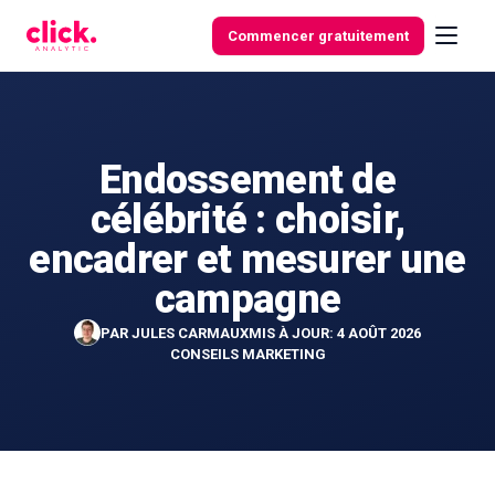
Skip to content
Commencer gratuitement
Endossement de
Fonctionnalités
célébrité : choisir,
Outils
encadrer et mesurer une
gratuits
campagne
PAR
JULES CARMAUX
MIS À JOUR: 4 AOÛT 2026
CONSEILS MARKETING