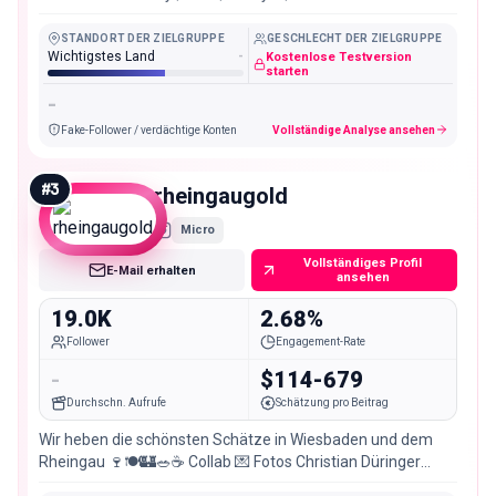
STANDORT DER ZIELGRUPPE
GESCHLECHT DER ZIELGRUPPE
Wichtigstes Land
-
Kostenlose Testversion
starten
-
Fake-Follower / verdächtige Konten
Vollständige Analyse ansehen
#
3
rheingaugold
Micro
Vollständiges Profil
E-Mail erhalten
ansehen
19.0K
2.68%
Follower
Engagement-Rate
-
$114-679
Durchschn. Aufrufe
Schätzung pro Beitrag
Wir heben die schönsten Schätze in Wiesbaden und dem
Rheingau 🍷🍽️🏰🥗☕ Collab 💌 Fotos Christian Düringer
@popspotter