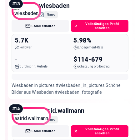
#
13
wiesbaden
Nano
Vollständiges Profil
E-Mail erhalten
ansehen
5.7K
5.98%
Follower
Engagement-Rate
-
$114-679
Durchschn. Aufrufe
Schätzung pro Beitrag
Wiesbaden in pictures #wiesbaden_in_pictures Schöne
Bilder aus Wiesbaden #wiesbaden_fotografie
#
14
astrid.wallmann
Nano
Vollständiges Profil
E-Mail erhalten
ansehen