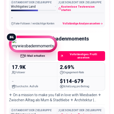
STANDORT DER ZIELGRUPPE
GESCHLECHT DER ZIELGRUPPE
Wichtigstes Land
-
Kostenlose Testversion
starten
-
Fake-Follower / verdächtige Konten
Vollständige Analyse ansehen
#
4
mywiesbadenmoments
Micro
Vollständiges Profil
E-Mail erhalten
ansehen
17.9K
2.69%
Follower
Engagement-Rate
-
$114-679
Durchschn. Aufrufe
Schätzung pro Beitrag
⚜️ On a mission to make you fall in love with Wiesbaden ⚜️
Zwischen Alltag als Mum & Stadtliebe ⚜️ Architektur |
hidden gems | Inspiration
STANDORT DER ZIELGRUPPE
GESCHLECHT DER ZIELGRUPPE