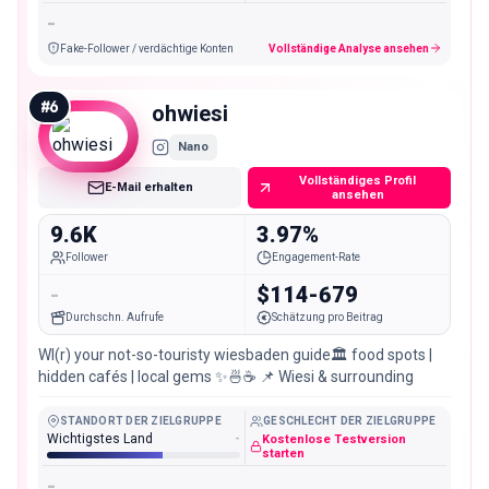
-
Fake-Follower / verdächtige Konten
Vollständige Analyse ansehen
#
6
ohwiesi
Nano
Vollständiges Profil
E-Mail erhalten
ansehen
9.6K
3.97%
Follower
Engagement-Rate
-
$114-679
Durchschn. Aufrufe
Schätzung pro Beitrag
WI(r) your not-so-touristy wiesbaden guide🏛️ food spots |
hidden cafés | local gems ✨🍜☕️ 📌 Wiesi & surrounding
STANDORT DER ZIELGRUPPE
GESCHLECHT DER ZIELGRUPPE
Wichtigstes Land
-
Kostenlose Testversion
starten
-