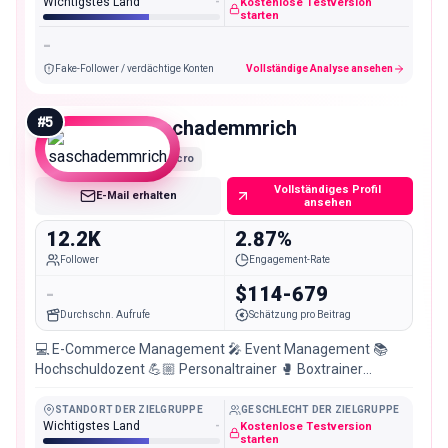
Wichtigstes Land
-
Kostenlose Testversion
starten
-
Fake-Follower / verdächtige Konten
Vollständige Analyse ansehen
#
5
saschademmrich
Micro
Vollständiges Profil
E-Mail erhalten
ansehen
12.2K
2.87%
Follower
Engagement-Rate
-
$114-679
Durchschn. Aufrufe
Schätzung pro Beitrag
💻 E-Commerce Management 🎤 Event Management 📚
Hochschuldozent 💪🏼 Personaltrainer 🥊 Boxtrainer
🏋🏻‍♀️Group Fitness Trainer 📍Wiesbaden
STANDORT DER ZIELGRUPPE
GESCHLECHT DER ZIELGRUPPE
Wichtigstes Land
-
Kostenlose Testversion
starten