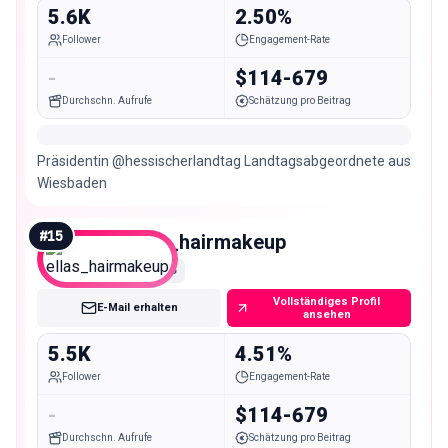
5.6K
2.50%
Follower
Engagement-Rate
-
$114-679
Durchschn. Aufrufe
Schätzung pro Beitrag
Präsidentin @hessischerlandtag Landtagsabgeordnete aus
Wiesbaden
#
15
ellas_hairmakeup
Nano
Vollständiges Profil
E-Mail erhalten
ansehen
5.5K
4.51%
Follower
Engagement-Rate
-
$114-679
Durchschn. Aufrufe
Schätzung pro Beitrag