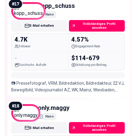
#
17
kopp_schuss
Nano
Vollständiges Profil
E-Mail erhalten
ansehen
4.7K
4.57%
Follower
Engagement-Rate
-
$114-679
Durchschn. Aufrufe
Schätzung pro Beitrag
📷 Pressefotograf, VRM, Bildredaktion, Bildredakteur, 🎞 VJ,
Bewegtbild, Videojournalist AZ, WK, Mainz, Wiesbaden,
Rhein-Main, saschakopppressefoto
#
18
only.maggy
Nano
Vollständiges Profil
E-Mail erhalten
ansehen