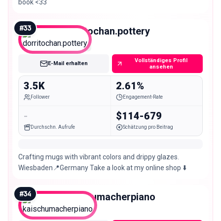
book <33
#
33
dorritochan.pottery
Nano
Vollständiges Profil
E-Mail erhalten
ansehen
3.5K
2.61%
Follower
Engagement-Rate
-
$114-679
Durchschn. Aufrufe
Schätzung pro Beitrag
Crafting mugs with vibrant colors and drippy glazes.
Wiesbaden📍Germany Take a look at my online shop ⬇️
#
34
kaischumacherpiano
Nano