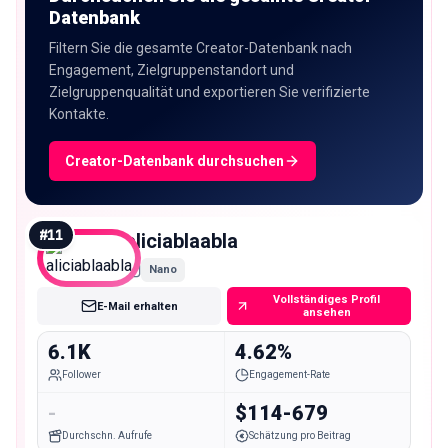
Datenbank
Filtern Sie die gesamte Creator-Datenbank nach
Engagement, Zielgruppenstandort und
Zielgruppenqualität und exportieren Sie verifizierte
Kontakte.
Creator-Datenbank durchsuchen
#
11
aliciablaabla
Nano
Vollständiges Profil
E-Mail erhalten
ansehen
6.1K
4.62%
Follower
Engagement-Rate
-
$114-679
Durchschn. Aufrufe
Schätzung pro Beitrag