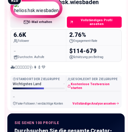
#
10
helios.hsk.wiesbaden
Nano
Vollständiges Profil
E-Mail erhalten
ansehen
6.6K
2.76%
Follower
Engagement-Rate
-
$114-679
Durchschn. Aufrufe
Schätzung pro Beitrag
🚑👨🏻‍⚕️👩🏼‍⚕️🩺👩‍🍼💚
STANDORT DER ZIELGRUPPE
GESCHLECHT DER ZIELGRUPPE
Wichtigstes Land
-
Kostenlose Testversion
starten
-
Fake-Follower / verdächtige Konten
Vollständige Analyse ansehen
SIE SEHEN 100 PROFILE
Durchsuchen Sie die gesamte Creator-