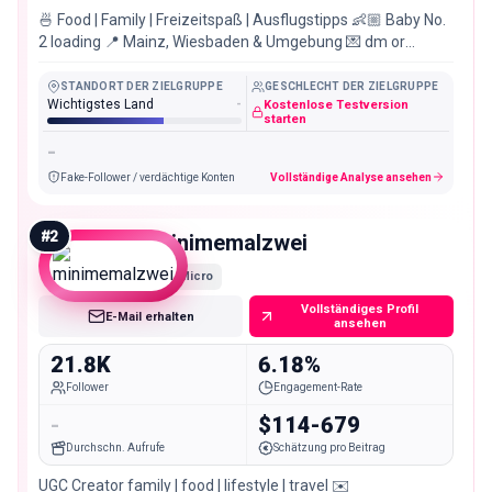
🍜 Food | Family | Freizeitspaß | Ausflugstipps 👶🏼 Baby No.
2 loading 📍 Mainz, Wiesbaden & Umgebung 💌 dm or
Impressum & TikTok:
STANDORT DER ZIELGRUPPE
GESCHLECHT DER ZIELGRUPPE
Wichtigstes Land
-
Kostenlose Testversion
starten
-
Fake-Follower / verdächtige Konten
Vollständige Analyse ansehen
#
2
minimemalzwei
Micro
Vollständiges Profil
E-Mail erhalten
ansehen
21.8K
6.18%
Follower
Engagement-Rate
-
$114-679
Durchschn. Aufrufe
Schätzung pro Beitrag
UGC Creator family | food | lifestyle | travel ✉️