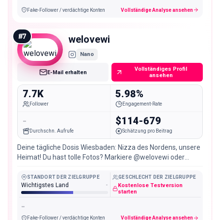
Fake-Follower / verdächtige Konten
Vollständige Analyse ansehen
#
7
welovewi
Nano
Vollständiges Profil
E-Mail erhalten
ansehen
7.7K
5.98%
Follower
Engagement-Rate
-
$114-679
Durchschn. Aufrufe
Schätzung pro Beitrag
Deine tägliche Dosis Wiesbaden: Nizza des Nordens, unsere
Heimat! Du hast tolle Fotos? Markiere @welovewi oder
schreib uns ✌🏼
STANDORT DER ZIELGRUPPE
GESCHLECHT DER ZIELGRUPPE
Wichtigstes Land
-
Kostenlose Testversion
starten
-
Fake-Follower / verdächtige Konten
Vollständige Analyse ansehen