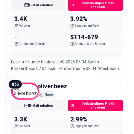
Vollständiges Profil
E-Mail erhalten
ansehen
3.4K
3.92%
Follower
Engagement-Rate
-
$114-679
Durchschn. Aufrufe
Schätzung pro Beitrag
Lass irre Hunde heulen | LIVE 2026 05.04. Berlin -
Konzerthaus 07.04. Köln - Philharmonie 08.04. Wiesbaden -
Schlachthof 10.04. München - Muffathalle
#
35
oliver.beez
Nano
Vollständiges Profil
E-Mail erhalten
ansehen
3.3K
2.99%
Follower
Engagement-Rate