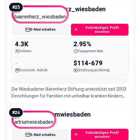
#
23
baerenherz_wiesbaden
Nano
Vollständiges Profil
E-Mail erhalten
ansehen
4.3K
2.95%
Follower
Engagement-Rate
-
$114-679
Durchschn. Aufrufe
Schätzung pro Beitrag
Die Wiesbadener Bärenherz Stiftung unterstützt seit 2003
Einrichtungen für Familien mit unheilbar kranken Kindern,
insbesondere Kinderhospize.
#
24
artriumwiesbaden
Nano
Vollständiges Profil
E-Mail erhalten
ansehen