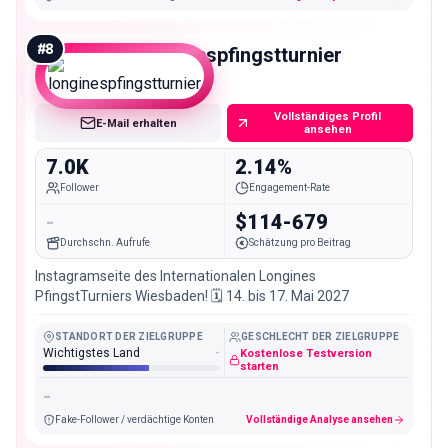
#
8
longinespfingstturnier
Nano
Vollständiges Profil
E-Mail erhalten
ansehen
7.0K
2.14%
Follower
Engagement-Rate
-
$114-679
Durchschn. Aufrufe
Schätzung pro Beitrag
Instagramseite des Internationalen Longines
PfingstTurniers Wiesbaden! 🗓 14. bis 17. Mai 2027
STANDORT DER ZIELGRUPPE
GESCHLECHT DER ZIELGRUPPE
Wichtigstes Land
-
Kostenlose Testversion
starten
-
Fake-Follower / verdächtige Konten
Vollständige Analyse ansehen