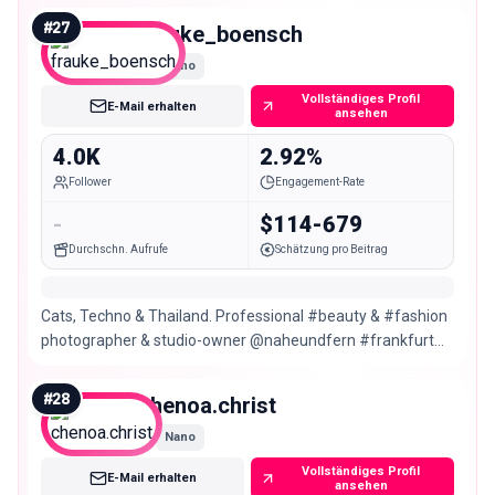
#
27
frauke_boensch
Nano
Vollständiges Profil
E-Mail erhalten
ansehen
4.0K
2.92%
Follower
Engagement-Rate
-
$114-679
Durchschn. Aufrufe
Schätzung pro Beitrag
Cats, Techno & Thailand. Professional #beauty & #fashion
photographer & studio-owner @naheundfern #frankfurt
Area #mainz #wiesbaden No TFP
#
28
chenoa.christ
Nano
Vollständiges Profil
E-Mail erhalten
ansehen