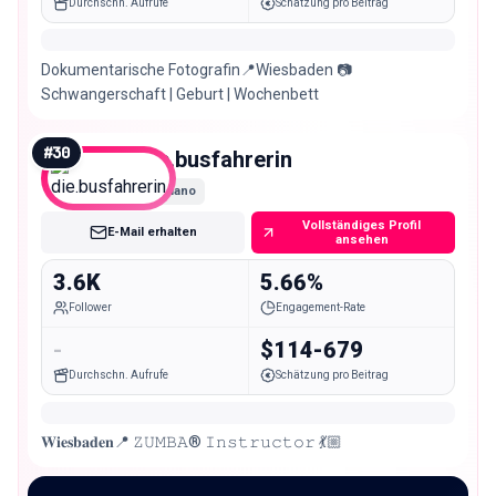
Durchschn. Aufrufe
Schätzung pro Beitrag
Dokumentarische Fotografin📍Wiesbaden 📷
Schwangerschaft | Geburt | Wochenbett
#
30
die.busfahrerin
Nano
Vollständiges Profil
E-Mail erhalten
ansehen
3.6K
5.66%
Follower
Engagement-Rate
-
$114-679
Durchschn. Aufrufe
Schätzung pro Beitrag
𝐖𝐢𝐞𝐬𝐛𝐚𝐝𝐞𝐧📍 𝚉𝚄𝙼𝙱𝙰® 𝙸𝚗𝚜𝚝𝚛𝚞𝚌𝚝𝚘𝚛 💃🏼