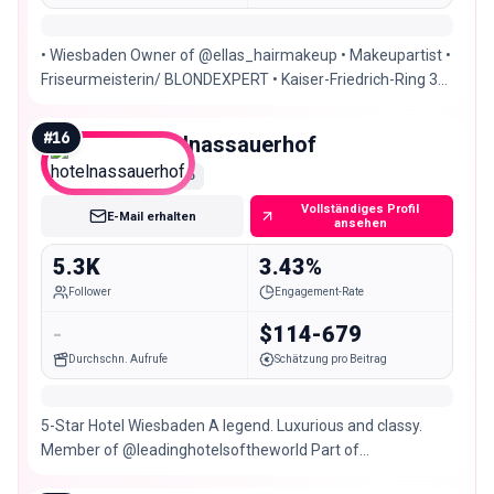
• Wiesbaden Owner of @ellas_hairmakeup • Makeupartist •
Friseurmeisterin/ BLONDEXPERT • Kaiser-Friedrich-Ring 32
Wiesbaden • Certified @dafineneziri
#
16
hotelnassauerhof
Nano
Vollständiges Profil
E-Mail erhalten
ansehen
5.3K
3.43%
Follower
Engagement-Rate
-
$114-679
Durchschn. Aufrufe
Schätzung pro Beitrag
5-Star Hotel Wiesbaden A legend. Luxurious and classy.
Member of @leadinghotelsoftheworld Part of
@hommagehotels #wheremomentsmakememories