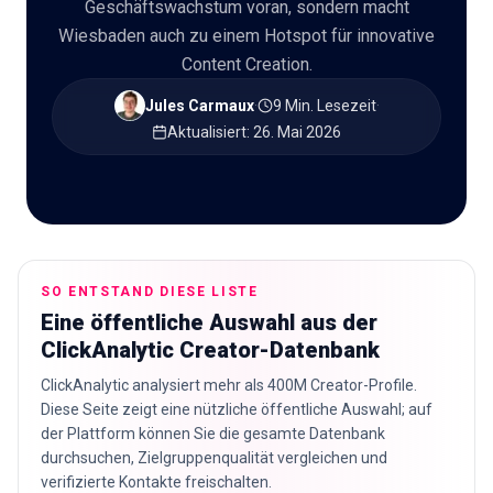
Geschäftswachstum voran, sondern macht
Wiesbaden auch zu einem Hotspot für innovative
🇩🇪
DE
Content Creation.
Jules Carmaux
·
9 Min. Lesezeit
·
Aktualisiert
:
26. Mai 2026
SO ENTSTAND DIESE LISTE
Eine öffentliche Auswahl aus der
ClickAnalytic Creator-Datenbank
ClickAnalytic analysiert mehr als 400M Creator-Profile.
Diese Seite zeigt eine nützliche öffentliche Auswahl; auf
der Plattform können Sie die gesamte Datenbank
durchsuchen, Zielgruppenqualität vergleichen und
verifizierte Kontakte freischalten.