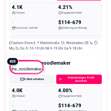
4.1K
4.21%
Follower
Engagement-Rate
-
$114-679
Durchschn. Aufrufe
Schätzung pro Beitrag
|| Fashion Store || 📍 Marktstraße 10, Wiesbaden, DE 📞 ⏱
Mo, Di, Do, Fr 10-19 Uhr Mi 9-19 Uhr Sa 9-18 Uhr
#
25
the_noodlemaker
Nano
Vollständiges Profil
E-Mail erhalten
ansehen
4.0K
4.00%
Follower
Engagement-Rate
-
$114-679