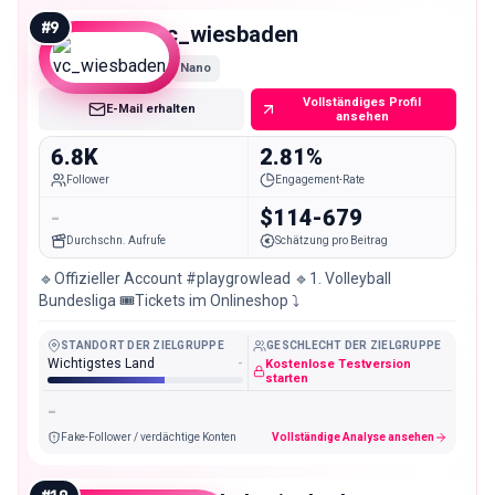
#
9
vc_wiesbaden
Nano
Vollständiges Profil
E-Mail erhalten
ansehen
6.8K
2.81%
Follower
Engagement-Rate
-
$114-679
Durchschn. Aufrufe
Schätzung pro Beitrag
🔹Offizieller Account #playgrowlead 🔹1. Volleyball
Bundesliga 🎟️Tickets im Onlineshop ⤵️
STANDORT DER ZIELGRUPPE
GESCHLECHT DER ZIELGRUPPE
Wichtigstes Land
-
Kostenlose Testversion
starten
-
Fake-Follower / verdächtige Konten
Vollständige Analyse ansehen