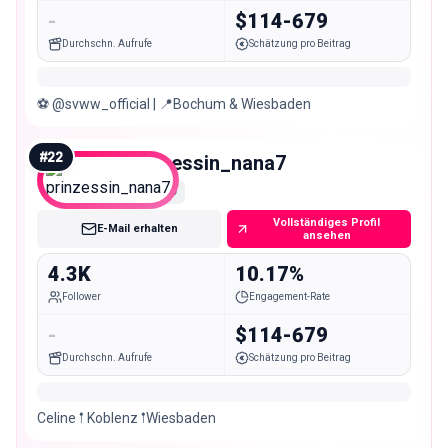
-
$114-679
Durchschn. Aufrufe
Schätzung pro Beitrag
⚽️ @svww_official | 📍Bochum & Wiesbaden
#
22
prinzessin_nana7
Nano
Vollständiges Profil
E-Mail erhalten
ansehen
4.3K
10.17%
Follower
Engagement-Rate
-
$114-679
Durchschn. Aufrufe
Schätzung pro Beitrag
Celine 𖡡 Koblenz 𖡡Wiesbaden