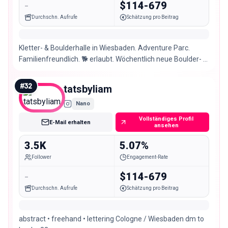
-
$114-679
Durchschn. Aufrufe
Schätzung pro Beitrag
Kletter- & Boulderhalle in Wiesbaden. Adventure Parc.
Familienfreundlich. 🐕 erlaubt. Wöchentlich neue Boulder- &
Kletterrouten. 🕞Mo-Fr 9-23 Sa/So 9-22
#
32
tatsbyliam
Nano
Vollständiges Profil
E-Mail erhalten
ansehen
3.5K
5.07%
Follower
Engagement-Rate
-
$114-679
Durchschn. Aufrufe
Schätzung pro Beitrag
abstract • freehand • lettering Cologne / Wiesbaden dm to