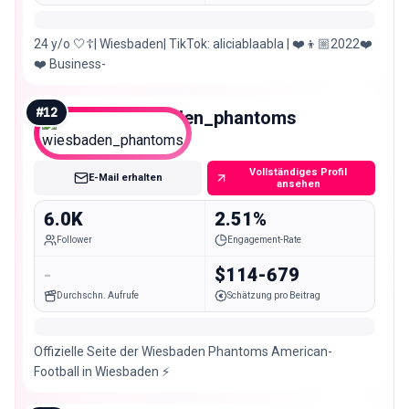
24 y/o 🤍☦️| Wiesbaden| TikTok: aliciablaabla | ❤️👦🏼2022❤️
❤️ Business-
#
12
wiesbaden_phantoms
Nano
Vollständiges Profil
E-Mail erhalten
ansehen
6.0K
2.51%
Follower
Engagement-Rate
-
$114-679
Durchschn. Aufrufe
Schätzung pro Beitrag
Offizielle Seite der Wiesbaden Phantoms American-
Football in Wiesbaden ⚡️