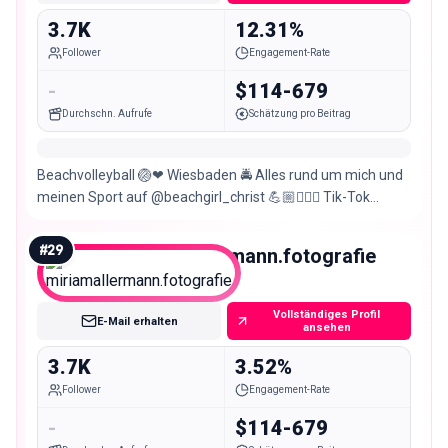
3.7K
12.31%
Follower
Engagement-Rate
-
$114-679
Durchschn. Aufrufe
Schätzung pro Beitrag
Beachvolleyball 🏐❤ Wiesbaden 🚔 Alles rund um mich und
meinen Sport auf @beachgirl_christ 💪🏼👮🏼‍♀️ Tik-Tok
@chenoa.christ
#
29
miriamallermann.fotografie
Nano
Vollständiges Profil
E-Mail erhalten
ansehen
3.7K
3.52%
Follower
Engagement-Rate
-
$114-679