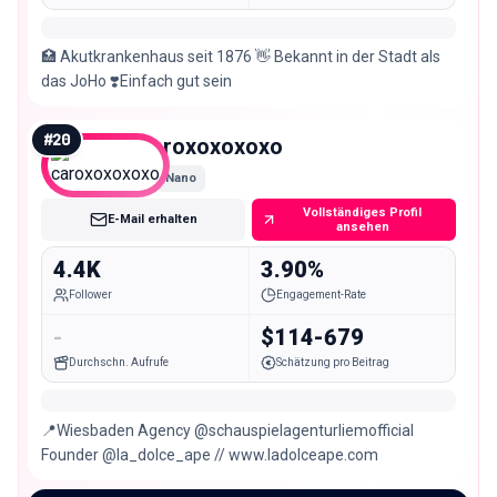
🏥 Akutkrankenhaus seit 1876 👋 Bekannt in der Stadt als
das JoHo ❣️Einfach gut sein
#
20
caroxoxoxoxo
Nano
Vollständiges Profil
E-Mail erhalten
ansehen
4.4K
3.90%
Follower
Engagement-Rate
-
$114-679
Durchschn. Aufrufe
Schätzung pro Beitrag
📍Wiesbaden Agency @schauspielagenturliemofficial
Founder @la_dolce_ape // www.ladolceape.com