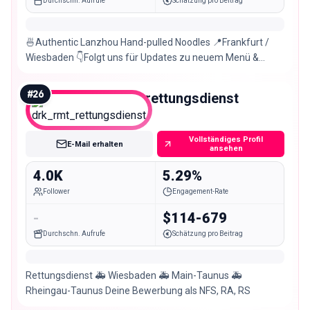
Durchschn. Aufrufe
Schätzung pro Beitrag
🍜Authentic Lanzhou Hand-pulled Noodles 📍Frankfurt /
Wiesbaden 👇Folgt uns für Updates zu neuem Menü &
Store
#
26
drk_rmt_rettungsdienst
Nano
Vollständiges Profil
E-Mail erhalten
ansehen
4.0K
5.29%
Follower
Engagement-Rate
-
$114-679
Durchschn. Aufrufe
Schätzung pro Beitrag
Rettungsdienst 🚑 Wiesbaden 🚑 Main-Taunus 🚑
Rheingau-Taunus Deine Bewerbung als NFS, RA, RS