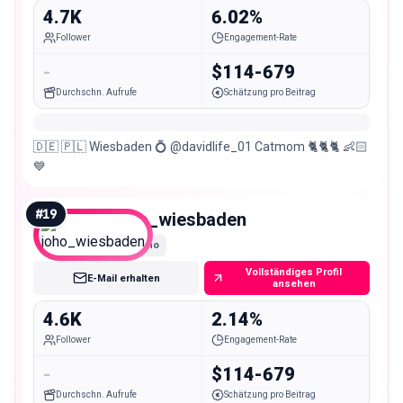
4.7K
6.02%
Follower
Engagement-Rate
-
$114-679
Durchschn. Aufrufe
Schätzung pro Beitrag
🇩🇪 🇵🇱 Wiesbaden 💍 @davidlife_01 Catmom 🐈🐈🐈 👶🏻
💙
#
19
joho_wiesbaden
Nano
Vollständiges Profil
E-Mail erhalten
ansehen
4.6K
2.14%
Follower
Engagement-Rate
-
$114-679
Durchschn. Aufrufe
Schätzung pro Beitrag